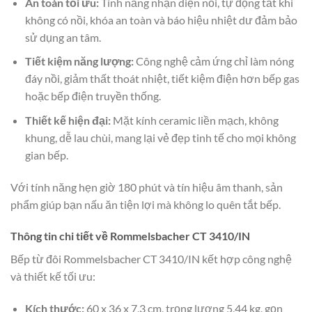
An toàn tối ưu:
Tính năng nhận diện nồi, tự động tắt khi
không có nồi, khóa an toàn và báo hiệu nhiệt dư đảm bảo
sử dụng an tâm.
Tiết kiệm năng lượng:
Công nghệ cảm ứng chỉ làm nóng
đáy nồi, giảm thất thoát nhiệt, tiết kiệm điện hơn bếp gas
hoặc bếp điện truyền thống.
Thiết kế hiện đại:
Mặt kính ceramic liền mạch, không
khung, dễ lau chùi, mang lại vẻ đẹp tinh tế cho mọi không
gian bếp.
Với tính năng hẹn giờ 180 phút và tín hiệu âm thanh, sản
phẩm giúp bạn nấu ăn tiện lợi mà không lo quên tắt bếp.
Thông tin chi tiết về Rommelsbacher CT 3410/IN
Bếp từ đôi Rommelsbacher CT 3410/IN kết hợp công nghệ
và thiết kế tối ưu:
Kích thước:
60 x 36 x 7,3 cm, trọng lượng 5,44 kg, gọn