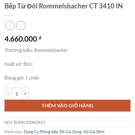
Bếp Từ Đôi Rommelsbacher CT 3410 IN
4.660.000
₫
Thương hiệu: Rommelsbacher
Xuất xứ: Đức
Đóng gói: 1 chiếc
Bếp Từ Đôi Rommelsbacher CT 3410 IN số lượng
THÊM VÀO GIỎ HÀNG
SKU:
ROM6300N3850
Danh mục:
Dụng Cụ Phòng bếp
,
Đồ Gia Dụng
,
Hộ Gia Đình