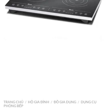
TRANG CHỦ
/
HỘ GIA ĐÌNH
/
ĐỒ GIA DỤNG
/
DỤNG CỤ
PHÒNG BẾP