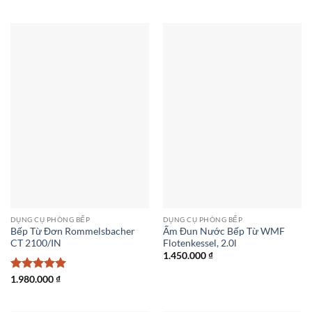
DỤNG CỤ PHÒNG BẾP
DỤNG CỤ PHÒNG BẾP
Bếp Từ Đơn Rommelsbacher
Ấm Đun Nước Bếp Từ WMF
CT 2100/IN
Flotenkessel, 2.0l
1.450.000
₫
Được xếp
1.980.000
₫
hạng
5
5
sao