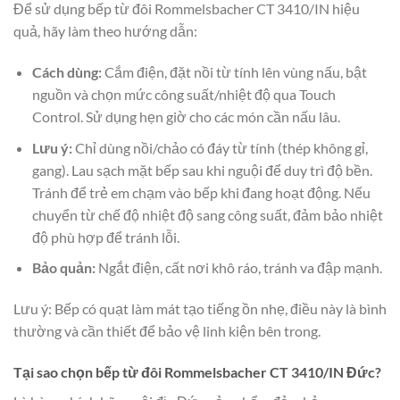
Để sử dụng bếp từ đôi Rommelsbacher CT 3410/IN hiệu
quả, hãy làm theo hướng dẫn:
Cách dùng:
Cắm điện, đặt nồi từ tính lên vùng nấu, bật
nguồn và chọn mức công suất/nhiệt độ qua Touch
Control. Sử dụng hẹn giờ cho các món cần nấu lâu.
Lưu ý:
Chỉ dùng nồi/chảo có đáy từ tính (thép không gỉ,
gang). Lau sạch mặt bếp sau khi nguội để duy trì độ bền.
Tránh để trẻ em chạm vào bếp khi đang hoạt động. Nếu
chuyển từ chế độ nhiệt độ sang công suất, đảm bảo nhiệt
độ phù hợp để tránh lỗi.
Bảo quản:
Ngắt điện, cất nơi khô ráo, tránh va đập mạnh.
Lưu ý: Bếp có quạt làm mát tạo tiếng ồn nhẹ, điều này là bình
thường và cần thiết để bảo vệ linh kiện bên trong.
Tại sao chọn bếp từ đôi Rommelsbacher CT 3410/IN Đức?