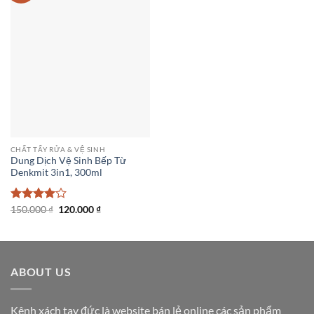
CHẤT TẨY RỬA & VỆ SINH
Dung Dịch Vệ Sinh Bếp Từ
Denkmit 3in1, 300ml
Giá
Giá
Được
150.000
₫
120.000
₫
gốc
hiện
xếp hạng
là:
tại
4
5 sao
150.000 ₫.
là:
120.000 ₫.
ABOUT US
Kênh xách tay đức là website bán lẻ online các sản phẩm