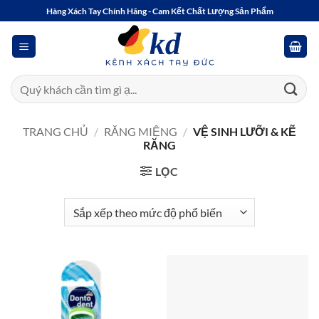
Bỏ
Hàng Xách Tay Chính Hãng - Cam Kết Chất Lượng Sản Phẩm
qua
nội
dung
Tìm
kiếm:
TRANG CHỦ
/
RĂNG MIỆNG
/
VỆ SINH LƯỠI & KẼ
RĂNG
LỌC