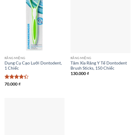
RĂNG MIỆNG
RĂNG MIỆNG
Dụng Cụ Cạo Lưỡi Dontodent,
Tăm Xỉa Răng Y Tế Dontodent
1 Chiếc
Brush Sticks, 150 Chiếc
130.000
₫
Được xếp
70.000
₫
hạng
4.33
5 sao