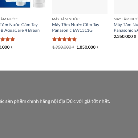
TĂM NƯỚC
MÁY TĂM NƯỚC
MÁY TĂM NƯ
Tăm Nước Cầm Tay
Máy Tăm Nước Cầm Tay
Máy Tăm Nư
-B AquaCare 4 Braun
Panasonic EW1311G
Panasonic 
2.350.000
₫
c xếp
Được xếp
Giá
Giá
0.000
₫
1.950.000
₫
1.850.000
₫
gốc
hiện
g
5
5
hạng
5
5
là:
tại
sao
1.950.000 ₫.
là:
1.850.000 ₫.
các sản phẩm chính hãng nội địa Đức với giá tốt nhất.