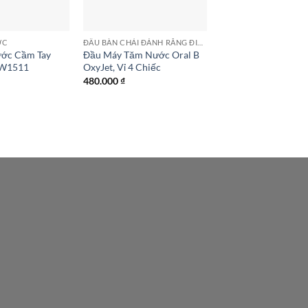
ỚC
ĐẦU BÀN CHẢI ĐÁNH RĂNG ĐIỆN
ớc Cầm Tay
Đầu Máy Tăm Nước Oral B
EW1511
OxyJet, Vỉ 4 Chiếc
480.000
₫