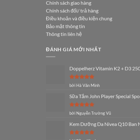
Chính sách giao hàng
Chính sách đổi/ trả hàng
Điều khoản và điều kiện chung
Bảo mật thông tin
Thông tin liên hệ
ĐÁNH GIÁ MỚI NHẤT
Doppelherz Vitamin K2 + D3 250
Được xếp
bởi Hà Văn Minh
hạng
5
5
sao
Sữa Tắm John Player Special Spo
Được xếp
bởi Nguyễn Trường Vũ
hạng
5
5
sao
Kem Dưỡng Da Nivea Q10 Ban Ng
Được xếp