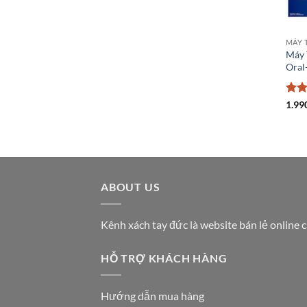
MÁY 
Máy 
Oral
Đượ
1.99
hạn
sao
ABOUT US
Kênh xách tay đức là website bán lẻ online 
HỖ TRỢ KHÁCH HÀNG
Hướng dẫn mua hàng