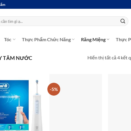
Phẩm
Tóc
Thực Phẩm Chức Năng
Răng Miệng
Thực 
Hiển thị tất cả 4 kết 
Y TĂM NƯỚC
-5%