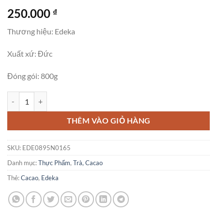
250.000
₫
Thương hiệu: Edeka
Xuất xứ: Đức
Đóng gói: 800g
Bột Cacao Choco Drink, 800g số lượng
THÊM VÀO GIỎ HÀNG
SKU:
EDE0895N0165
Danh mục:
Thực Phẩm
,
Trà, Cacao
Thẻ:
Cacao
,
Edeka