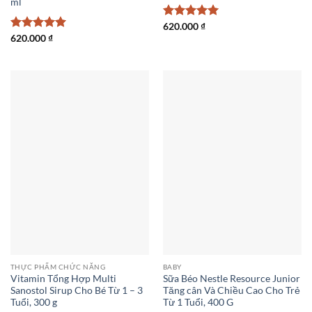
ml
Được xếp
620.000
₫
hạng
5
5
Được xếp
620.000
₫
sao
hạng
5
5
sao
THỰC PHẨM CHỨC NĂNG
BABY
Vitamin Tổng Hợp Multi
Sữa Béo Nestle Resource Junior
Sanostol Sirup Cho Bé Từ 1 – 3
Tăng cân Và Chiều Cao Cho Trẻ
Tuổi, 300 g
Từ 1 Tuổi, 400 G