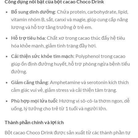
Công dụng nổi bật của bột cacao Choco Drink
Bổ sung dinh dưỡng
: Chứa protein, carbohydrate, lipid,
vitamin nhóm B, sắt, canxi và magie, giúp cung cấp năng
lượng và hỗ trợ tăng trưởng ở trẻ em.
Hỗ trợ tiêu hóa
: Chất xơ trong cacao thúc đẩy hệ tiêu
hóa khỏe mạnh, giảm tình trạng đầy hơi.
Cải thiện sức khỏe tim mạch
: Polyphenol trong cacao
giúp ổn định đường huyết, hỗ trợ phòng ngừa bệnh tiểu
đường.
Giảm căng thẳng
: Amphetamine và serotonin kích thích
cảm giác vui vẻ, giảm stress và cải thiện tâm trạng.
Phù hợp mọi lứa tuổi
: Hương vị sô-cô-la thơm ngon, dễ
uống, lý tưởng cho trẻ từ 1 tuổi và người lớn.
Thành phần chính và lợi ích
Bột cacao Choco Drink được sản xuất từ các thành phần tự