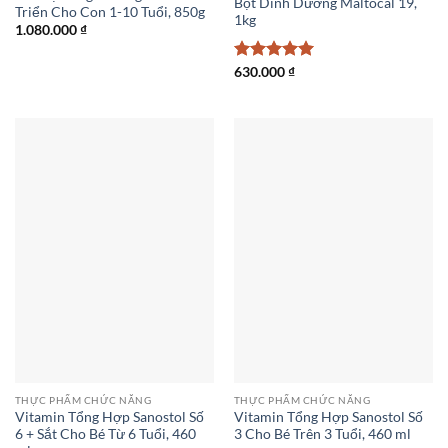
Bột Dinh Dưỡng Maltocal 19,
Triển Cho Con 1-10 Tuổi, 850g
1kg
1.080.000
₫
Được xếp
630.000
₫
hạng
5
5
sao
THỰC PHẨM CHỨC NĂNG
THỰC PHẨM CHỨC NĂNG
Vitamin Tổng Hợp Sanostol Số
Vitamin Tổng Hợp Sanostol Số
6 + Sắt Cho Bé Từ 6 Tuổi, 460
3 Cho Bé Trên 3 Tuổi, 460 ml