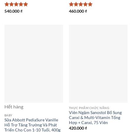
Được xếp
540.000
₫
Được xếp
460.000
₫
hạng
5
5
hạng
5
5
sao
sao
Hết hàng
THỰC PHẨM CHỨC NĂNG
Viên Ngậm Sanostol Bổ Sung
BABY
Canxi & Multi-Vitamin Tổng
Sữa Abbott PediaSure Vanille
Hợp + Canxi, 75 Viên
Hỗ Trợ Tăng Trường Và Phát
420.000
₫
Triển Cho Con 1-10 Tuổi, 400g