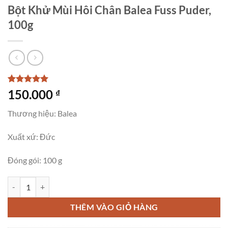
Bột Khử Mùi Hôi Chân Balea Fuss Puder,
100g
5
1
trên 5
150.000
₫
dựa trên
đánh giá
Thương hiệu: Balea
Xuất xứ: Đức
Đóng gói: 100 g
Bột Khử Mùi Hôi Chân Balea Fuss Puder, 100g số lượng
THÊM VÀO GIỎ HÀNG