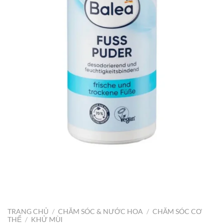
TRANG CHỦ
/
CHĂM SÓC & NƯỚC HOA
/
CHĂM SÓC CƠ
THỂ
/
KHỬ MÙI