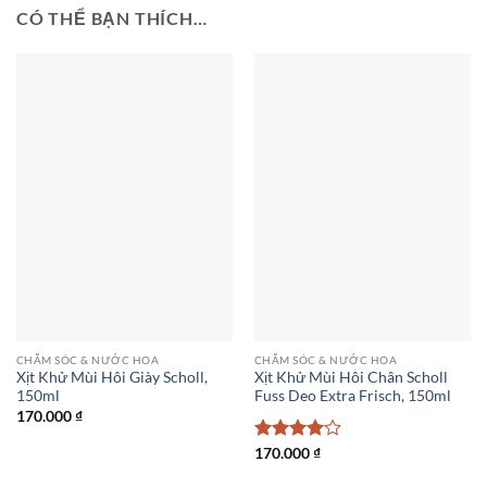
CÓ THỂ BẠN THÍCH…
CHĂM SÓC & NƯỚC HOA
CHĂM SÓC & NƯỚC HOA
Xịt Khử Mùi Hôi Giày Scholl,
Xịt Khử Mùi Hôi Chân Scholl
150ml
Fuss Deo Extra Frisch, 150ml
170.000
₫
Được
170.000
₫
xếp hạng