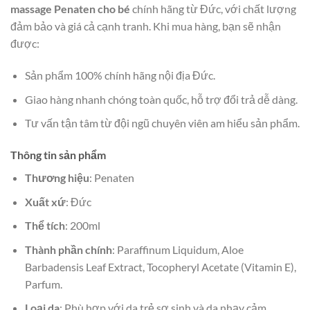
massage Penaten cho bé
chính hãng từ Đức, với chất lượng
đảm bảo và giá cả cạnh tranh. Khi mua hàng, bạn sẽ nhận
được:
Sản phẩm 100% chính hãng nội địa Đức.
Giao hàng nhanh chóng toàn quốc, hỗ trợ đổi trả dễ dàng.
Tư vấn tận tâm từ đội ngũ chuyên viên am hiểu sản phẩm.
Thông tin sản phẩm
Thương hiệu
: Penaten
Xuất xứ
: Đức
Thể tích
: 200ml
Thành phần chính
: Paraffinum Liquidum, Aloe
Barbadensis Leaf Extract, Tocopheryl Acetate (Vitamin E),
Parfum.
Loại da
: Phù hợp với da trẻ sơ sinh và da nhạy cảm.