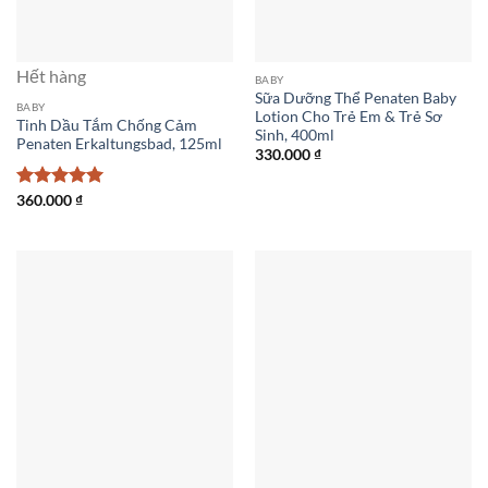
Hết hàng
BABY
Sữa Dưỡng Thể Penaten Baby
BABY
Lotion Cho Trẻ Em & Trẻ Sơ
Tinh Dầu Tắm Chống Cảm
Sinh, 400ml
Penaten Erkaltungsbad, 125ml
330.000
₫
Được xếp
360.000
₫
hạng
5
5
sao