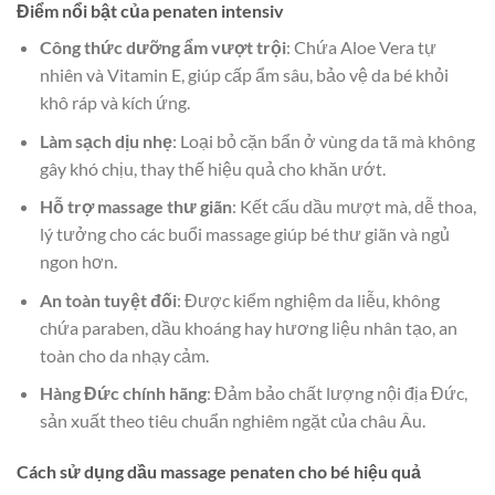
Điểm nổi bật của penaten intensiv
Công thức dưỡng ẩm vượt trội
: Chứa Aloe Vera tự
nhiên và Vitamin E, giúp cấp ẩm sâu, bảo vệ da bé khỏi
khô ráp và kích ứng.
Làm sạch dịu nhẹ
: Loại bỏ cặn bẩn ở vùng da tã mà không
gây khó chịu, thay thế hiệu quả cho khăn ướt.
Hỗ trợ massage thư giãn
: Kết cấu dầu mượt mà, dễ thoa,
lý tưởng cho các buổi massage giúp bé thư giãn và ngủ
ngon hơn.
An toàn tuyệt đối
: Được kiểm nghiệm da liễu, không
chứa paraben, dầu khoáng hay hương liệu nhân tạo, an
toàn cho da nhạy cảm.
Hàng Đức chính hãng
: Đảm bảo chất lượng nội địa Đức,
sản xuất theo tiêu chuẩn nghiêm ngặt của châu Âu.
Cách sử dụng dầu massage penaten cho bé hiệu quả