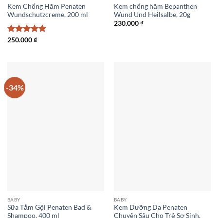
Kem Chống Hăm Penaten
Kem chống hăm Bepanthen
Wundschutzcreme, 200 ml
Wund Und Heilsalbe, 20g
230.000
₫
Được xếp
250.000
₫
hạng
5
5
sao
-34%
BABY
BABY
Sữa Tắm Gội Penaten Bad &
Kem Dưỡng Da Penaten
Shampoo, 400 ml
Chuyên Sâu Cho Trẻ Sơ Sinh,