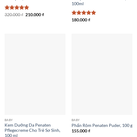
100ml
Giá
Giá
Được xếp
320.000
₫
210.000
₫
gốc
hiện
hạng
5
5
Được xếp
180.000
₫
là:
tại
sao
hạng
5
5
320.000 ₫.
là:
sao
210.000 ₫.
BABY
BABY
Kem Dưỡng Da Penaten
Phấn Rôm Penaten Puder, 100 g
Pflegecreme Cho Trẻ Sơ Sinh,
155.000
₫
100 ml