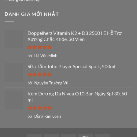
ĐÁNH GIÁ MỚI NHẤT
Doppelherz Vitamin K2 + D3 2500 I.E Hỗ Trợ
Xương Chắc Khỏe, 30 Viên
Được xếp
bởi Hà Văn Minh
hạng
5
5
sao
Sữa Tắm John Player Special Sport, 500ml
Được xếp
bởi Nguyễn Trường Vũ
hạng
5
5
sao
Kem Dưỡng Da Nivea Q10 Ban Ngày Spf 30, 50
ml
Được xếp
bởi Đồng Kim Loan
hạng
5
5
sao