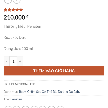
5
1
trên 5
210.000
₫
dựa trên
đánh giá
Thương hiệu: Penaten
Xuất xứ: Đức
Dung tích: 200 ml
Dầu Massage Penaten Cho Bé, 200ml số lượng
THÊM VÀO GIỎ HÀNG
SKU:
PEN0200N0130
Danh mục:
Baby
,
Chăm Sóc Cơ Thể Bé
,
Dưỡng Da Baby
Thẻ:
Penaten