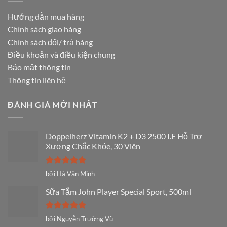
Hướng dẫn mua hàng
Chính sách giao hàng
Chính sách đổi/ trả hàng
Điều khoản và điều kiện chung
Bảo mật thông tin
Thông tin liên hệ
ĐÁNH GIÁ MỚI NHẤT
Doppelherz Vitamin K2 + D3 2500 I.E Hỗ Trợ
Xương Chắc Khỏe, 30 Viên
Được xếp
bởi Hà Văn Minh
hạng
5
5
sao
Sữa Tắm John Player Special Sport, 500ml
Được xếp
bởi Nguyễn Trường Vũ
hạng
5
5