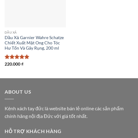
DẦU XẢ
Dầu Xả Garnier Wahre Schatze
Chiết Xuất Mật Ong Cho Tóc
Hư Tổn Và Gãy Rụng, 200 ml
Được xếp
220.000
₫
hạng
5
5
sao
ABOUT US
Kênh xách tay đức là website bán lẻ online các sản phẩm
chính hãng nội địa Đức với giá tốt nhất.
HỖ TRỢ KHÁCH HÀNG