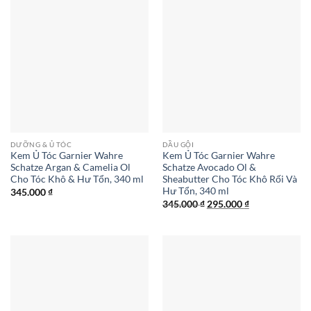
DƯỠNG & Ủ TÓC
DẦU GỘI
Kem Ủ Tóc Garnier Wahre
Kem Ủ Tóc Garnier Wahre
Schatze Argan & Camelia Ol
Schatze Avocado Ol &
Cho Tóc Khô & Hư Tổn, 340 ml
Sheabutter Cho Tóc Khô Rối Và
Hư Tổn, 340 ml
345.000
₫
Giá
Giá
345.000
₫
295.000
₫
gốc
hiện
là:
tại
345.000 ₫.
là:
295.000 ₫.