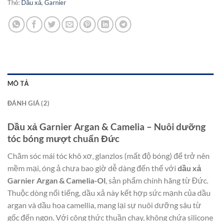
Thẻ:
Dầu xả
,
Garnier
MÔ TẢ
ĐÁNH GIÁ (2)
Dầu xả Garnier Argan & Camelia – Nuôi dưỡng
tóc bóng mượt chuẩn Đức
Chăm sóc mái tóc khô xơ, glanzlos (mất độ bóng) để trở nên
mềm mại, óng ả chưa bao giờ dễ dàng đến thế với
dầu xả
Garnier Argan & Camelia-Ol
, sản phẩm chính hãng từ Đức.
Thuộc dòng nổi tiếng, dầu xả này kết hợp sức mạnh của dầu
argan và dầu hoa camellia, mang lại sự nuôi dưỡng sâu từ
gốc đến ngọn. Với công thức thuần chay, không chứa silicone