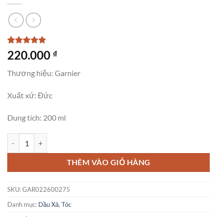
5
2
trên 5
220.000
₫
dựa trên
đánh giá
Thương hiệu: Garnier
Xuất xứ: Đức
Dung tích: 200 ml
Dầu Xả Garnier Wahre Schatze Tinh Dầu Argan & Hoa Camellia Cho T
THÊM VÀO GIỎ HÀNG
SKU:
GAR022600275
Danh mục:
Dầu Xả
,
Tóc