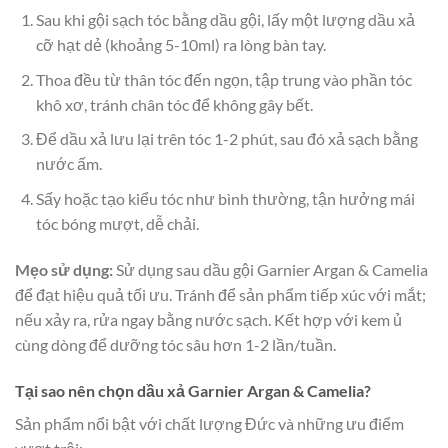
Sau khi gội sạch tóc bằng dầu gội, lấy một lượng dầu xả
cỡ hạt dẻ (khoảng 5-10ml) ra lòng bàn tay.
Thoa đều từ thân tóc đến ngọn, tập trung vào phần tóc
khô xơ, tránh chân tóc để không gây bết.
Để dầu xả lưu lại trên tóc 1-2 phút, sau đó xả sạch bằng
nước ấm.
Sấy hoặc tạo kiểu tóc như bình thường, tận hưởng mái
tóc bóng mượt, dễ chải.
Mẹo sử dụng:
Sử dụng sau dầu gội Garnier Argan & Camelia
để đạt hiệu quả tối ưu. Tránh để sản phẩm tiếp xúc với mắt;
nếu xảy ra, rửa ngay bằng nước sạch. Kết hợp với kem ủ
cùng dòng để dưỡng tóc sâu hơn 1-2 lần/tuần.
Tại sao nên chọn dầu xả Garnier Argan & Camelia?
Sản phẩm nổi bật với chất lượng Đức và những ưu điểm