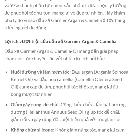
và 97% thành phần tự nhiên, sản phẩm là lựa chọn lý tưởng
để phục hồi tóc hư tổn, mang lại vẻ đẹp tự nhiên. Hãy khám
phá lý do vì sao dầu xả Garnier Argan & Camelia được hàng
triệu người tin dùng!
Lợi ích vượt trội của dầu xả Garnier Argan & Camelia
Dầu xả Garnier Argan & Camelia-Ol mang đến giải pháp
chăm sóc tóc chuyên sâu với nhiều lợi ích nổi bật:
Nuôi dưỡng và làm mềm tóc:
Dầu argan (Argania Spinosa
Kernel Oil) và dầu hoa camellia (Camellia Oleifera Seed
Oil) cung cấp độ ẩm, phục hồi tóc khô xơ, mang lại độ
bóng mượt tự nhiên.
Giảm gãy rụng, dễ chải:
Công thức chứa dầu hạt hướng
dương (Helianthus Annuus Seed Oil) giúp tóc dễ chải,
giảm rối và gãy rụng, đặc biệt hiệu quả với tóc glanzlos.
Không chứa silicone:
Không làm nặng tóc, mang lại cảm