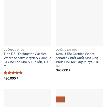
DƯỠNG & Ủ TÓC
DƯỠNG & Ủ TÓC
Tinh Dầu Dưỡng tóc Garnier
Kem Ủ Tóc Garnier Wahre
Wahre Schatze Argan & Camelia
Schatze Chiết Xuất Mật Ong
Ol Cho Tóc Khô & Hư Tổn, 150
Phục Hồi Tóc Óng Mượt, 340
ml
ml
345.000
₫
Được xếp
420.000
₫
hạng
5
5
sao
-14%