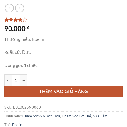
4
1
trên 5
90.000
₫
dựa trên
đánh giá
Thương hiệu: Ebelin
Xuất xứ: Đức
Đóng gói: 1 chiếc
Găng Tay Tắm Ebelin Massage Và Tẩy Tế Bào Chết, 1 Chiếc số lượng
THÊM VÀO GIỎ HÀNG
SKU:
EBE0025N0060
Danh mục:
Chăm Sóc & Nước Hoa
,
Chăm Sóc Cơ Thể
,
Sữa Tắm
Thẻ:
Ebelin