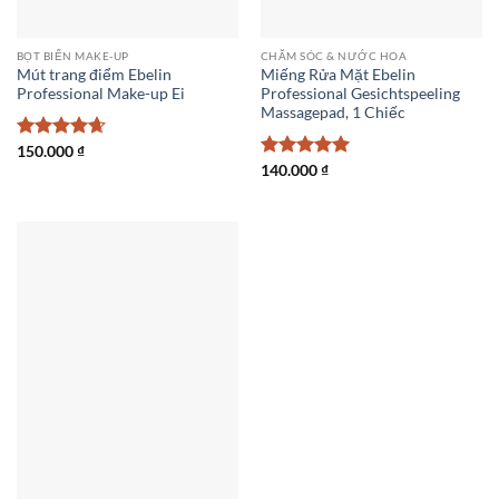
BỌT BIỂN MAKE-UP
CHĂM SÓC & NƯỚC HOA
Mút trang điểm Ebelin
Miếng Rửa Mặt Ebelin
Professional Make-up Ei
Professional Gesichtspeeling
Massagepad, 1 Chiếc
Được xếp
150.000
₫
hạng
4.67
Được xếp
140.000
₫
5 sao
hạng
5
5
sao