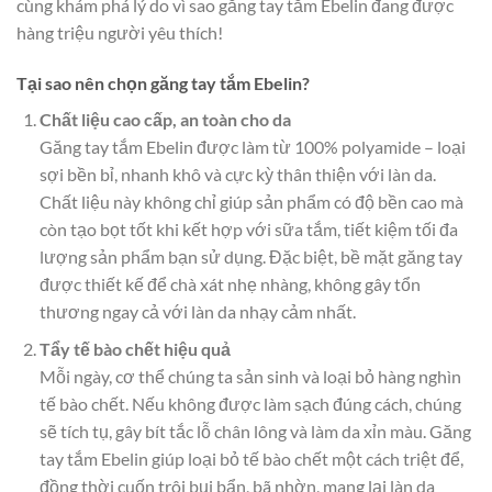
cùng khám phá lý do vì sao găng tay tắm Ebelin đang được
hàng triệu người yêu thích!
Tại sao nên chọn găng tay tắm Ebelin?
Chất liệu cao cấp, an toàn cho da
Găng tay tắm Ebelin được làm từ 100% polyamide – loại
sợi bền bỉ, nhanh khô và cực kỳ thân thiện với làn da.
Chất liệu này không chỉ giúp sản phẩm có độ bền cao mà
còn tạo bọt tốt khi kết hợp với sữa tắm, tiết kiệm tối đa
lượng sản phẩm bạn sử dụng. Đặc biệt, bề mặt găng tay
được thiết kế để chà xát nhẹ nhàng, không gây tổn
thương ngay cả với làn da nhạy cảm nhất.
Tẩy tế bào chết hiệu quả
Mỗi ngày, cơ thể chúng ta sản sinh và loại bỏ hàng nghìn
tế bào chết. Nếu không được làm sạch đúng cách, chúng
sẽ tích tụ, gây bít tắc lỗ chân lông và làm da xỉn màu. Găng
tay tắm Ebelin giúp loại bỏ tế bào chết một cách triệt để,
đồng thời cuốn trôi bụi bẩn, bã nhờn, mang lại làn da