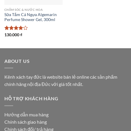
CHĂM SÓC & NƯỚC HOA
Sữa Tắm Cá Ngựa Algemarin
Perfume Shower Gel, 300ml
Được
130.000
₫
xếp hạng
4
5 sao
ABOUT US
Kênh xách tay đức là website bán lẻ online các sản phẩm
chính hãng nội địa Đức với giá tốt nhất.
HỖ TRỢ KHÁCH HÀNG
Hướng dẫn mua hàng
Chính sách giao hàng
Chính sách đổi/ trả hàng