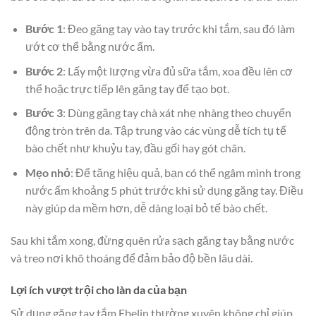
Bước 1
: Đeo găng tay vào tay trước khi tắm, sau đó làm
ướt cơ thể bằng nước ấm.
Bước 2
: Lấy một lượng vừa đủ sữa tắm, xoa đều lên cơ
thể hoặc trực tiếp lên găng tay để tạo bọt.
Bước 3
: Dùng găng tay chà xát nhẹ nhàng theo chuyển
động tròn trên da. Tập trung vào các vùng dễ tích tụ tế
bào chết như khuỷu tay, đầu gối hay gót chân.
Mẹo nhỏ
: Để tăng hiệu quả, bạn có thể ngâm mình trong
nước ấm khoảng 5 phút trước khi sử dụng găng tay. Điều
này giúp da mềm hơn, dễ dàng loại bỏ tế bào chết.
Sau khi tắm xong, đừng quên rửa sạch găng tay bằng nước
và treo nơi khô thoáng để đảm bảo độ bền lâu dài.
Lợi ích vượt trội cho làn da của bạn
Sử dụng găng tay tắm Ebelin thường xuyên không chỉ giúp