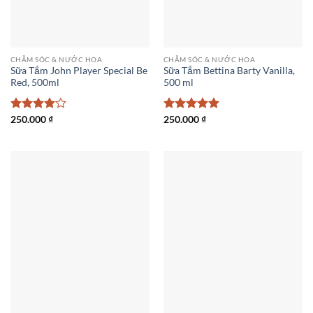
CHĂM SÓC & NƯỚC HOA
CHĂM SÓC & NƯỚC HOA
Sữa Tắm John Player Special Be
Sữa Tắm Bettina Barty Vanilla,
Red, 500ml
500 ml
Được
250.000
₫
Được xếp
250.000
₫
xếp hạng
hạng
5
5
4
5 sao
sao