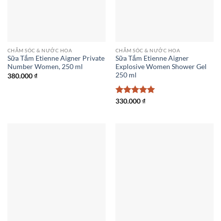
CHĂM SÓC & NƯỚC HOA
CHĂM SÓC & NƯỚC HOA
Sữa Tắm Etienne Aigner Private
Sữa Tắm Etienne Aigner
Number Women, 250 ml
Explosive Women Shower Gel
250 ml
380.000
₫
Được xếp
330.000
₫
hạng
5
5
sao