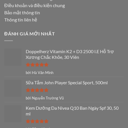
Điều khoản và điều kiện chung
Bảo mật thông tin
Thông tin liên hệ
ĐÁNH GIÁ MỚI NHẤT
Doppelherz Vitamin K2 + D3 2500 I.E Hỗ Trợ
Xương Chắc Khỏe, 30 Viên
Được xếp
bởi Hà Văn Minh
hạng
5
5
sao
Sữa Tắm John Player Special Sport, 500ml
Được xếp
bởi Nguyễn Trường Vũ
hạng
5
5
sao
Kem Dưỡng Da Nivea Q10 Ban Ngày Spf 30, 50
ml
Được xếp