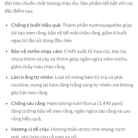
đạt tiêu chuẩn chất lượng châu Âu. Sản phẩm nổi bật với các
đặc điểm sau:
Chống ê buốt hiệu quả
: Thành phần hydroxyapatite giúp
tái tạo men răng, bảo vệ bề mặt chân răng, giảm ê buốt
ngay từ lần sử dụng đầu tiên.
Bảo vệ nướu nhạy cảm
: Chiết xuất từ hoa cúc, bạc hà,
nhựa thơm và cây xô thơm giúp ngăn ngừa viêm nướu,
giảm chảy máu chân răng.
Làm trắng tự nhiên
: Loại bỏ mảng bám từ trà, cà phê,
nicotine, mang lại hàm răng trắng sáng tự nhiên mà không
gây hại men răng.
Chống sâu răng
: Hàm lượng natri florua (1.490 ppm)
tăng cường bảo vệ men răng, ngăn ngừa sâu răng và cao
răng hiệu quả.
Hương vị dễ chịu
: Hương thảo dược nhẹ nhàng, tươi
mát, phù hợp cho cả nam và nữ.