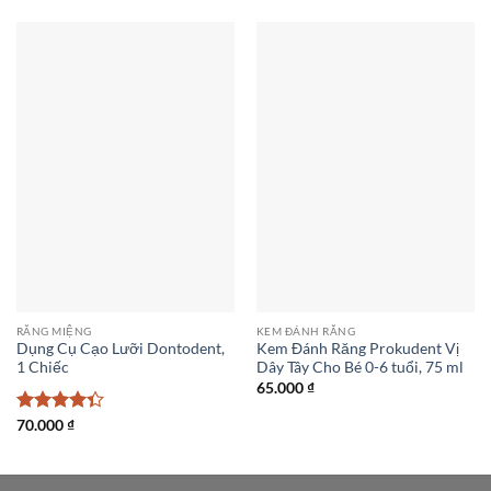
4
5 sao
RĂNG MIỆNG
KEM ĐÁNH RĂNG
Dụng Cụ Cạo Lưỡi Dontodent,
Kem Đánh Răng Prokudent Vị
1 Chiếc
Dây Tây Cho Bé 0-6 tuổi, 75 ml
65.000
₫
Được xếp
70.000
₫
hạng
4.33
5 sao