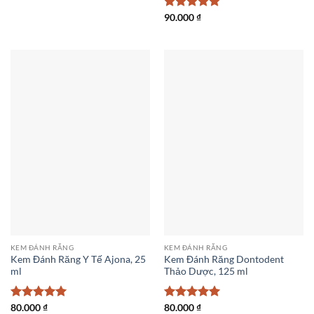
Được xếp
90.000
₫
hạng
5
5
sao
KEM ĐÁNH RĂNG
KEM ĐÁNH RĂNG
Kem Đánh Răng Y Tế Ajona, 25
Kem Đánh Răng Dontodent
ml
Thảo Dược, 125 ml
Được xếp
80.000
₫
Được xếp
80.000
₫