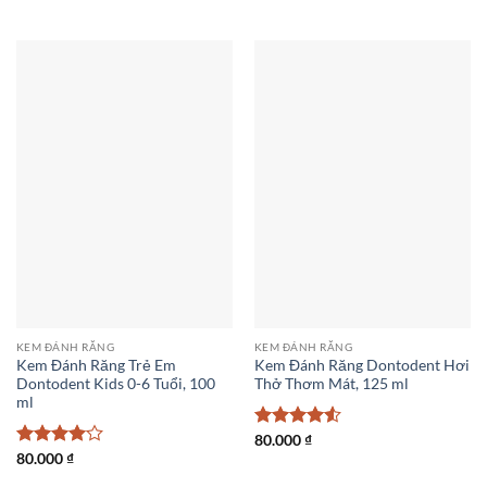
hạng
5
5
hạng
5
5
sao
sao
KEM ĐÁNH RĂNG
KEM ĐÁNH RĂNG
Kem Đánh Răng Trẻ Em
Kem Đánh Răng Dontodent Hơi
Dontodent Kids 0-6 Tuổi, 100
Thở Thơm Mát, 125 ml
ml
Được xếp
80.000
₫
hạng
4.5
Được
80.000
₫
5 sao
xếp hạng