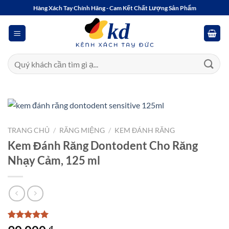
Bỏ
Hàng Xách Tay Chính Hãng - Cam Kết Chất Lượng Sản Phẩm
qua
nội
dung
Tìm
kiếm:
TRANG CHỦ
/
RĂNG MIỆNG
/
KEM ĐÁNH RĂNG
Kem Đánh Răng Dontodent Cho Răng
Nhạy Cảm, 125 ml
5
3
trên 5
₫