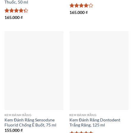
Thuốc, 50 ml
Được
165.000
₫
xếp hạng
Được xếp
165.000
₫
4
5 sao
hạng
4.33
5 sao
KEM ĐÁNH RĂNG
KEM ĐÁNH RĂNG
Kem Đánh Răng Sensodyne
Kem Đánh Răng Dontodent
Fluorid Chống Ê Buốt, 75 ml
Trắng Răng, 125 ml
155.000
₫