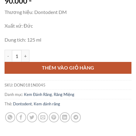
90.000
dựa trên
đánh giá
Thương hiệu: Dontodent DM
Xuất xứ: Đức
Dung tích: 125 ml
Kem Đánh Răng Dontodent Cho Răng Nhạy Cảm, 125 ml số lượng
THÊM VÀO GIỎ HÀNG
SKU:
DON0181N0045
Danh mục:
Kem Đánh Răng
,
Răng Miệng
Thẻ:
Dontodent
,
Kem đánh răng