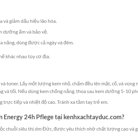
 và giảm dấu hiệu lão hóa.
n dưỡng ẩm và bảo vệ.
a năng, dùng được cả ngày và đêm.
thể khác nhau tùy cơ địa.
t và toner. Lấy một lượng kem nhỏ, chấm đều lên mặt, cổ, và vùn
ng và tối. Nếu dùng kem chống nắng, thoa sau kem dưỡng 5-10 ph
g trực tiếp và nhiệt độ cao. Tránh xa tầm tay trẻ em.
en Energy 24h Pflege tại kenhxachtayduc.com?
ộc chuỗi siêu thị dm Đức, được yêu thích nhờ chất lượng cao và gi