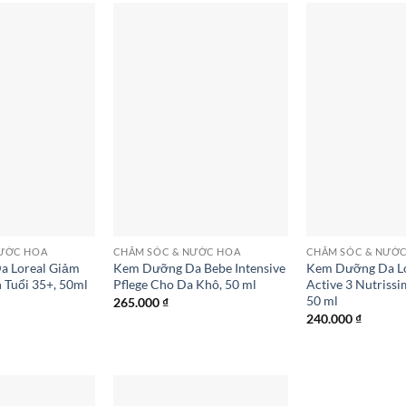
NƯỚC HOA
CHĂM SÓC & NƯỚC HOA
CHĂM SÓC & NƯỚ
 Loreal Giảm
Kem Dưỡng Da Bebe Intensive
Kem Dưỡng Da Lo
Tuổi 35+, 50ml
Pflege Cho Da Khô, 50 ml
Active 3 Nutrissi
50 ml
265.000
₫
240.000
₫