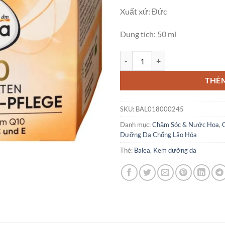
Xuất xứ: Đức
Dung tích: 50 ml
Kem Dưỡng Da Balea Q10 Chống 
THÊ
SKU:
BAL018000245
Danh mục:
Chăm Sóc & Nước Hoa
,
Dưỡng Da Chống Lão Hóa
Thẻ:
Balea
,
Kem dưỡng da