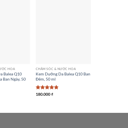
NƯỚC HOA
CHĂM SÓC & NƯỚC HOA
a Balea Q10
Kem Dưỡng Da Balea Q10 Ban
a Ban Ngày, 50
Đêm, 50 ml
Được xếp
180.000
₫
hạng
4.75
5 sao