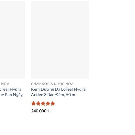
C HOA
CHĂM SÓC & NƯỚC HOA
real Hydra
Kem Dưỡng Da Loreal Hydra
me Ban Ngày,
Active 3 Ban Đêm, 50 ml
Được xếp
240.000
₫
hạng
5
5
sao