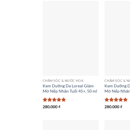
CHĂM SÓC & NƯỚC HOA
CHĂM SÓC & 
Kem Dưỡng Da Loreal Giảm
Kem Dưỡng Da
Mờ Nếp Nhăn Tuổi 45+, 50 ml
Mờ Nếp Nhăn 
Được xếp
280.000
₫
Được xếp
280.000
₫
hạng
5
5
hạng
5
5
sao
sao