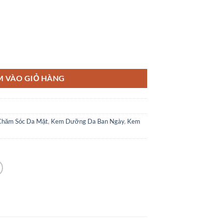
Lão Hóa Bảo Vệ 24h, 50ml số lượng
M VÀO GIỎ HÀNG
Chăm Sóc Da Mặt
,
Kem Dưỡng Da Ban Ngày
,
Kem