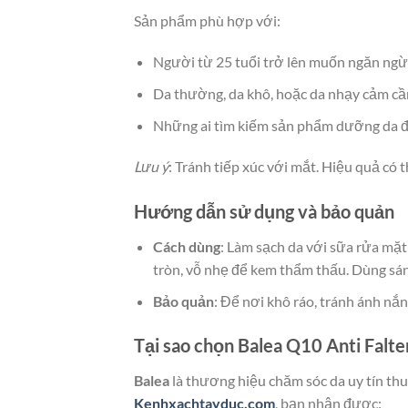
Sản phẩm phù hợp với:
Người từ 25 tuổi trở lên muốn ngăn ngừa
Da thường, da khô, hoặc da nhạy cảm cầ
Những ai tìm kiếm sản phẩm dưỡng da đ
Lưu ý
: Tránh tiếp xúc với mắt. Hiệu quả có 
Hướng dẫn sử dụng và bảo quản
Cách dùng
: Làm sạch da với sữa rửa mặ
tròn, vỗ nhẹ để kem thẩm thấu. Dùng sá
Bảo quản
: Để nơi khô ráo, tránh ánh nắn
Tại sao chọn Balea Q10 Anti Falt
Balea
là thương hiệu chăm sóc da uy tín thu
Kenhxachtayduc.com
, bạn nhận được: