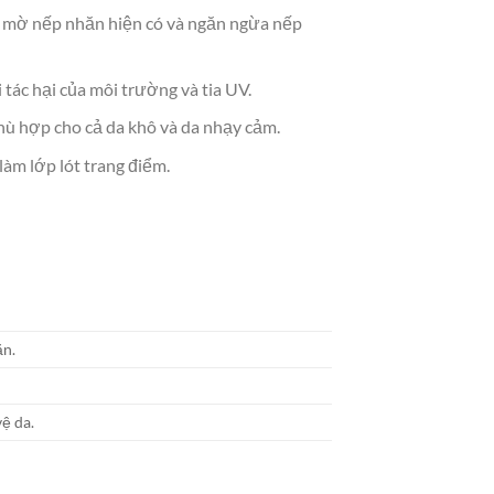
làm mờ nếp nhăn hiện có và ngăn ngừa nếp
tác hại của môi trường và tia UV.
hù hợp cho cả da khô và da nhạy cảm.
àm lớp lót trang điểm.
ăn.
ệ da.