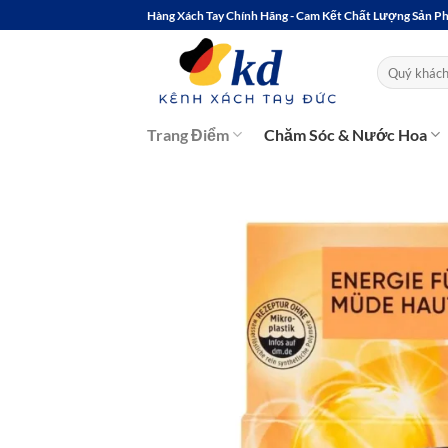
Bỏ
Hàng Xách Tay Chính Hãng - Cam Kết Chất Lượng Sản 
qua
nội
Tìm
kiếm:
dung
Trang Điểm
Chăm Sóc & Nước Hoa