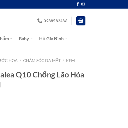
0988582486
Phẩm
Baby
Hộ Gia Đình
ƯỚC HOA
/
CHĂM SÓC DA MẶT
/
KEM
alea Q10 Chống Lão Hóa
l