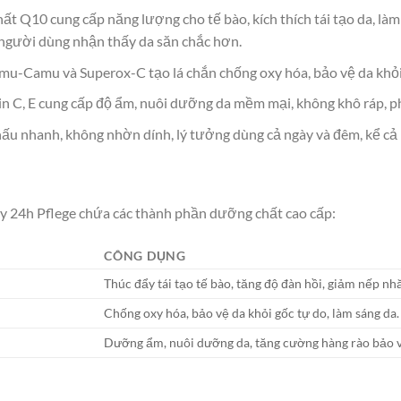
chất Q10 cung cấp năng lượng cho tế bào, kích thích tái tạo da, 
người dùng nhận thấy da săn chắc hơn.
amu-Camu và Superox-C tạo lá chắn chống oxy hóa, bảo vệ da khỏi 
in C, E cung cấp độ ẩm, nuôi dưỡng da mềm mại, không khô ráp, p
hấu nhanh, không nhờn dính, lý tưởng dùng cả ngày và đêm, kể cả l
y 24h Pflege chứa các thành phần dưỡng chất cao cấp:
CÔNG DỤNG
Thúc đẩy tái tạo tế bào, tăng độ đàn hồi, giảm nếp nh
Chống oxy hóa, bảo vệ da khỏi gốc tự do, làm sáng da.
Dưỡng ẩm, nuôi dưỡng da, tăng cường hàng rào bảo v