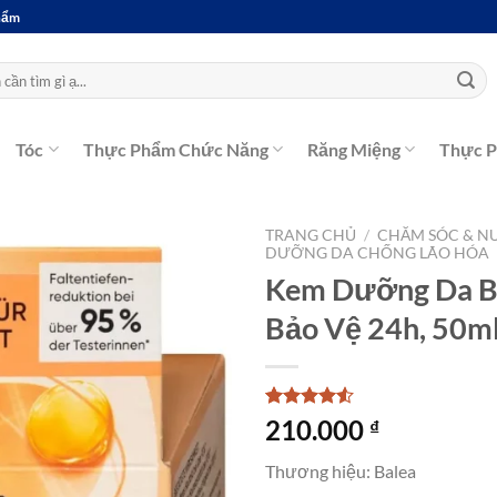
Phẩm
Tóc
Thực Phẩm Chức Năng
Răng Miệng
Thực 
TRANG CHỦ
/
CHĂM SÓC & N
DƯỠNG DA CHỐNG LÃO HÓA
Kem Dưỡng Da B
Bảo Vệ 24h, 50m
4.5
2
trên 5
210.000
₫
dựa trên
đánh giá
Thương hiệu: Balea