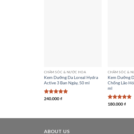
CHĂM SÓC & NƯỚC HOA
CHĂM SÓC & 
Kem Dưỡng Da Loreal Hydra
Kem Dưỡng D
Active 3 Ban Ngày, 50 ml
Chống Lão Hó
ml
Được xếp
240.000
₫
hạng
5
5
Được xếp
180.000
₫
sao
hạng
5
5
sao
ABOUT US