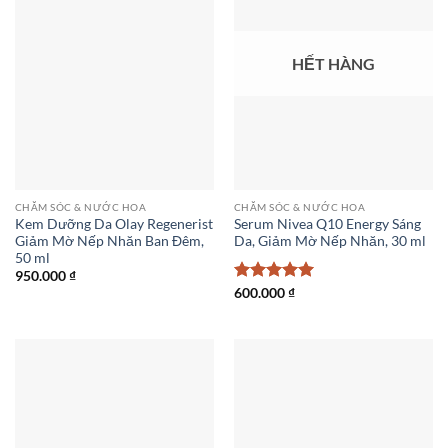
HẾT HÀNG
CHĂM SÓC & NƯỚC HOA
CHĂM SÓC & NƯỚC HOA
Kem Dưỡng Da Olay Regenerist
Serum Nivea Q10 Energy Sáng
Giảm Mờ Nếp Nhăn Ban Đêm,
Da, Giảm Mờ Nếp Nhăn, 30 ml
50 ml
950.000
₫
Được xếp
600.000
₫
hạng
5
5
sao