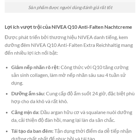
Sản phẩm được người dùng đánh giá rất tốt
Lợi ích vượt trội của NIVEA Q10 Anti-Falten Nachtcreme
Được phát triển bởi thương hiệu NIVEA danh tiếng, kem
dưỡng đêm NIVEA Q10 Anti-Falten Extra Reichhaltig mang
đến nhiều lợi ích nổi bật:
Giảm nếp nhăn rõ rệt:
Công thức với Q10 tăng cường
sản sinh collagen, làm mờ nếp nhăn sâu sau 4 tuần sử
dụng.
Dưỡng ẩm sâu:
Cung cấp độ ẩm suốt 24 giờ, đặc biệt phù
hợp cho da khô và rất khô.
Căng mịn da:
Dầu argan hữu cơ và squalane nuôi dưỡng
da, cải thiện độ đàn hồi, mang lại làn da săn chắc.
Tái tạo da ban đêm:
Tận dụng thời điểm da dễ tiếp nhận
dưỡng chất nhất để phục hồi và tái tạo.