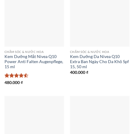
CHĂM SÓC & NƯỚC HOA
CHĂM SÓC & NƯỚC HOA
Kem Dưỡng Mắt Nivea Q10
Kem Dưỡng Da Nivea Q10
Power Anti Falten Augenpflege,
Extra Ban Ngày Cho Da Khô Spf
15 ml
15, 50 ml
400.000
₫
Được xếp
480.000
₫
hạng
4.5
5 sao