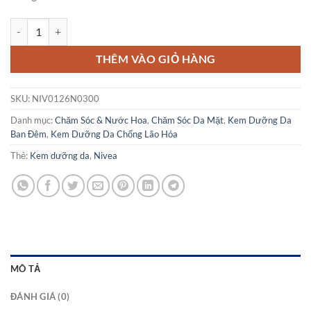
Kem Dưỡng Da Nivea Q10 Extra Ban Đêm Cho Da Khô, 50 ml số lượn
THÊM VÀO GIỎ HÀNG
SKU:
NIV0126N0300
Danh mục:
Chăm Sóc & Nước Hoa
,
Chăm Sóc Da Mặt
,
Kem Dưỡng Da
Ban Đêm
,
Kem Dưỡng Da Chống Lão Hóa
Thẻ:
Kem dưỡng da
,
Nivea
MÔ TẢ
ĐÁNH GIÁ (0)