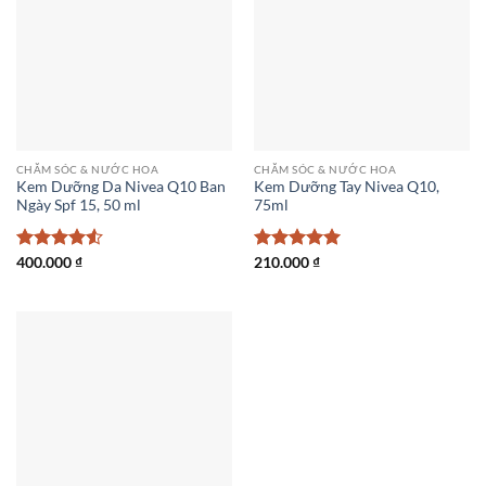
CHĂM SÓC & NƯỚC HOA
CHĂM SÓC & NƯỚC HOA
Kem Dưỡng Da Nivea Q10 Ban
Kem Dưỡng Tay Nivea Q10,
Ngày Spf 15, 50 ml
75ml
Được xếp
400.000
₫
Được xếp
210.000
₫
hạng
4.5
hạng
5
5
5 sao
sao