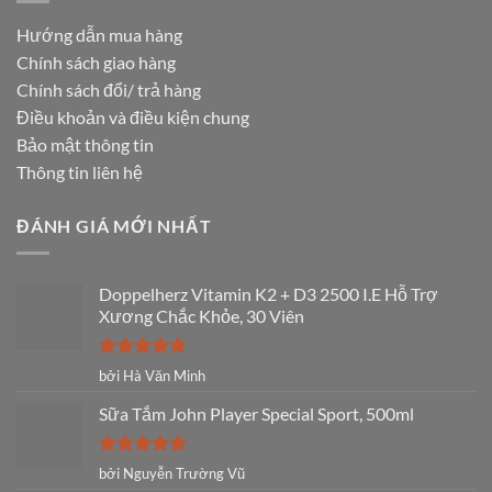
Hướng dẫn mua hàng
Chính sách giao hàng
Chính sách đổi/ trả hàng
Điều khoản và điều kiện chung
Bảo mật thông tin
Thông tin liên hệ
ĐÁNH GIÁ MỚI NHẤT
Doppelherz Vitamin K2 + D3 2500 I.E Hỗ Trợ
Xương Chắc Khỏe, 30 Viên
Được xếp
bởi Hà Văn Minh
hạng
5
5
sao
Sữa Tắm John Player Special Sport, 500ml
Được xếp
bởi Nguyễn Trường Vũ
hạng
5
5