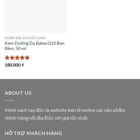
CHĂM SÓC & NƯỚC HOA
Kem Dưỡng Da Balea Q10 Ban
Đêm, 50 ml
Được xếp
180.000
₫
hạng
4.75
5 sao
ABOUT US
Kênh xách tay đức là website bán lẻ online các sản phẩm
chính hãng nội địa Đức với giá tốt nhất.
HỖ TRỢ KHÁCH HÀNG