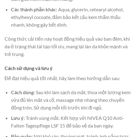
Các thành phần khác:
Aqua, glycerin, cetearyl alcohol,
ethylhexyl cocoate, đảm bảo kết cấu kem thẩm thấu
nhanh, không gây bết dính.
Công thức cải tiến này hoạt động hiệu quả vào ban đêm, khi
da ở trạng thái tái tạo tối ưu, mang lại làn da khỏe mạnh và
trẻ trung.
Cách sử dụng và lưu ý
Để đạt hiệu quả tốt nhất, hãy làm theo hướng dẫn sau:
Cách dùng:
Sau khi làm sạch da mặt, thoa một lượng kem
vừa đủ lên mặt và cổ, massage nhẹ nhàng theo chuyển
động tròn. Sử dụng mỗi tối trước khi đi ngủ.
Lưu ý:
Tránh vùng mắt. Kết hợp với NIVEA Q10 Anti-
Falten Tagespflege LSF 15 để bảo vệ da ban ngày.
Bảo quản:
Nơi khô ráo, thoáng mát, tránh ánh nắng trực