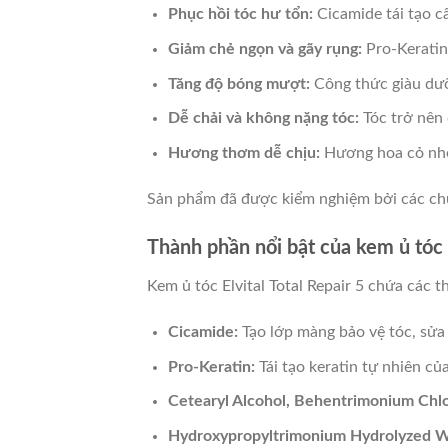
Phục hồi tóc hư tổn:
Cicamide tái tạo cấ
Giảm chẻ ngọn và gãy rụng:
Pro-Keratin 
Tăng độ bóng mượt:
Công thức giàu dưỡn
Dễ chải và không nặng tóc:
Tóc trở nên 
Hương thơm dễ chịu:
Hương hoa cỏ nhẹ 
Sản phẩm đã được kiểm nghiệm bởi các chu
Thành phần nổi bật của kem ủ tóc L
Kem ủ tóc Elvital Total Repair 5 chứa các t
Cicamide:
Tạo lớp màng bảo vệ tóc, sửa
Pro-Keratin:
Tái tạo keratin tự nhiên củ
Cetearyl Alcohol, Behentrimonium Chlo
Hydroxypropyltrimonium Hydrolyzed W