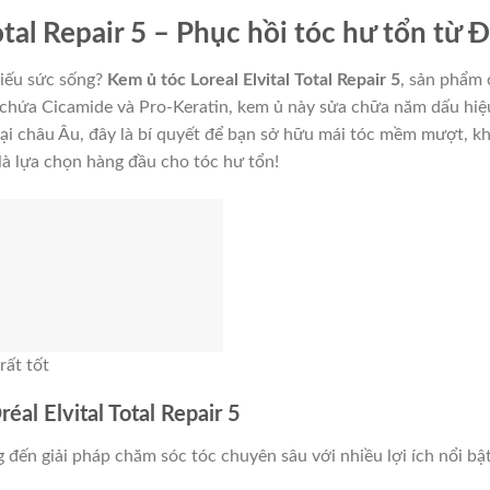
otal Repair 5 – Phục hồi tóc hư tổn từ 
hiếu sức sống?
Kem ủ tóc Loreal Elvital Total Repair 5
, sản phẩm 
 chứa Cicamide và Pro-Keratin, kem ủ này sửa chữa năm dấu hiệu
ại châu Âu, đây là bí quyết để bạn sở hữu mái tóc mềm mượt, k
5 là lựa chọn hàng đầu cho tóc hư tổn!
rất tốt
réal Elvital Total Repair 5
g đến giải pháp chăm sóc tóc chuyên sâu với nhiều lợi ích nổi bật