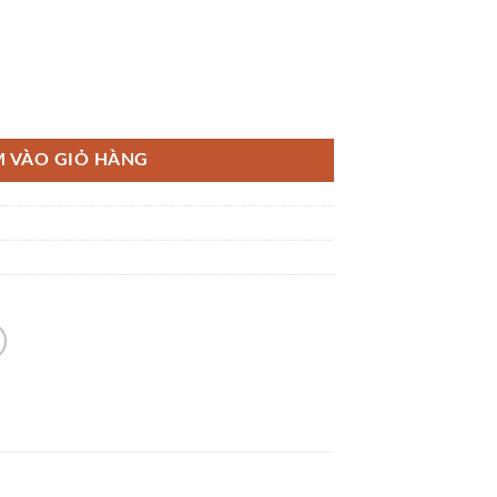
air 5 Phục Hồi Tóc Hư Tổn, 250 ml số lượng
 VÀO GIỎ HÀNG