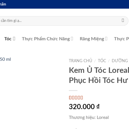
Phẩm
Tóc
Thực Phẩm Chức Năng
Răng Miệng
Thực 
TRANG CHỦ
/
TÓC
/
DƯỠNG 
Kem Ủ Tóc Loreal 
Phục Hồi Tóc Hư 
5
1
trên 5 dựa
320.000
₫
trên
đánh
giá
Thương hiệu: Loreal