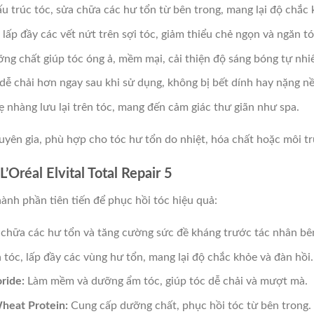
u trúc tóc, sửa chữa các hư tổn từ bên trong, mang lại độ chắc 
lấp đầy các vết nứt trên sợi tóc, giảm thiểu chẻ ngọn và ngăn tó
g chất giúp tóc óng ả, mềm mại, cải thiện độ sáng bóng tự nhi
dễ chải hơn ngay sau khi sử dụng, không bị bết dính hay nặng nề
nhàng lưu lại trên tóc, mang đến cảm giác thư giãn như spa.
yên gia, phù hợp cho tóc hư tổn do nhiệt, hóa chất hoặc môi t
’Oréal Elvital Total Repair 5
hành phần tiên tiến để phục hồi tóc hiệu quả:
 chữa các hư tổn và tăng cường sức đề kháng trước tác nhân bê
a tóc, lấp đầy các vùng hư tổn, mang lại độ chắc khỏe và đàn hồi.
ride:
Làm mềm và dưỡng ẩm tóc, giúp tóc dễ chải và mượt mà.
heat Protein:
Cung cấp dưỡng chất, phục hồi tóc từ bên trong.