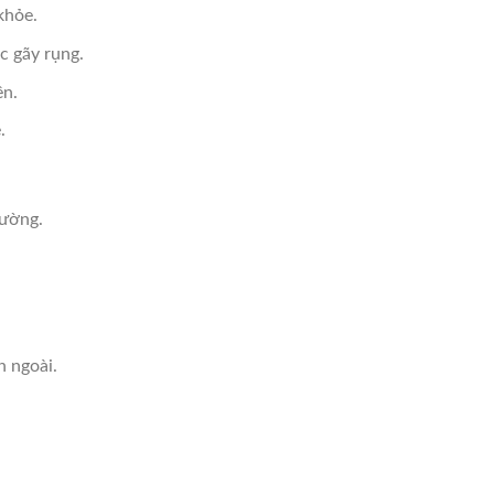
khỏe.
c gãy rụng.
ên.
.
rường.
n ngoài.