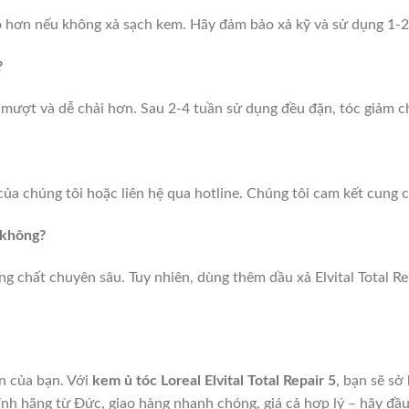
 hơn nếu không xả sạch kem. Hãy đảm bảo xả kỹ và sử dụng 1-2 
?
 mượt và dễ chải hơn. Sau 2-4 tuần sử dụng đều đặn, tóc giảm c
 của chúng tôi hoặc liên hệ qua hotline. Chúng tôi cam kết cung
 không?
g chất chuyên sâu. Tuy nhiên, dùng thêm dầu xả Elvital Total 
in của bạn. Với
kem ủ tóc Loreal Elvital Total Repair 5
, bạn sẽ s
nh hãng từ Đức, giao hàng nhanh chóng, giá cả hợp lý – hãy đầ