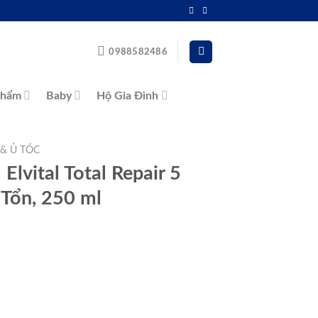
0988582486
Phẩm
Baby
Hộ Gia Đình
& Ủ TÓC
Elvital Total Repair 5
Tổn, 250 ml