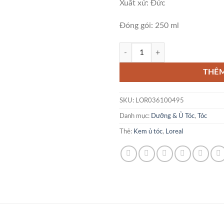
Xuất xứ: Đức
Đóng gói: 250 ml
Kem Ủ Tóc Loreal Elvital Total Rep
THÊM
SKU:
LOR036100495
Danh mục:
Dưỡng & Ủ Tóc
,
Tóc
Thẻ:
Kem ủ tóc
,
Loreal