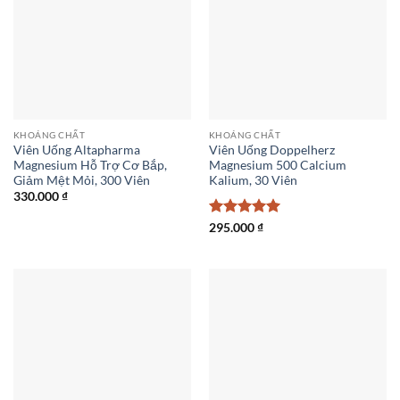
KHOÁNG CHẤT
KHOÁNG CHẤT
Viên Uống Altapharma
Viên Uống Doppelherz
Magnesium Hỗ Trợ Cơ Bắp,
Magnesium 500 Calcium
Giảm Mệt Mỏi, 300 Viên
Kalium, 30 Viên
330.000
₫
Được xếp
295.000
₫
hạng
5
5
sao