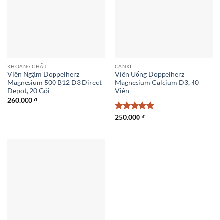
KHOÁNG CHẤT
CANXI
Viên Ngậm Doppelherz
Viên Uống Doppelherz
Magnesium 500 B12 D3 Direct
Magnesium Calcium D3, 40
Depot, 20 Gói
Viên
260.000
₫
Được xếp
250.000
₫
hạng
5
5
sao