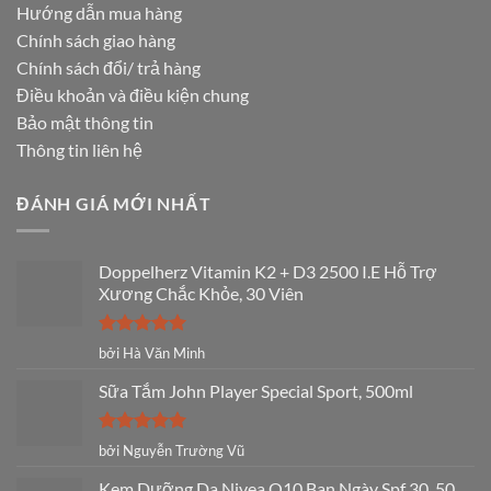
Hướng dẫn mua hàng
Chính sách giao hàng
Chính sách đổi/ trả hàng
Điều khoản và điều kiện chung
Bảo mật thông tin
Thông tin liên hệ
ĐÁNH GIÁ MỚI NHẤT
Doppelherz Vitamin K2 + D3 2500 I.E Hỗ Trợ
Xương Chắc Khỏe, 30 Viên
Được xếp
bởi Hà Văn Minh
hạng
5
5
sao
Sữa Tắm John Player Special Sport, 500ml
Được xếp
bởi Nguyễn Trường Vũ
hạng
5
5
sao
Kem Dưỡng Da Nivea Q10 Ban Ngày Spf 30, 50