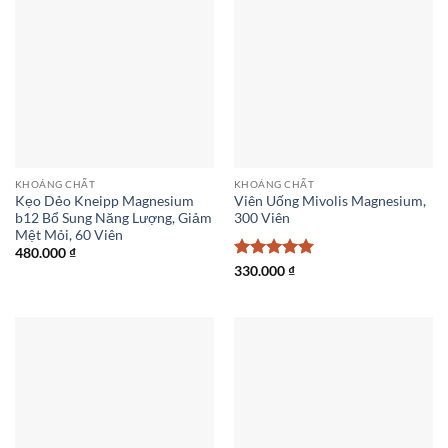
KHOÁNG CHẤT
KHOÁNG CHẤT
Kẹo Dẻo Kneipp Magnesium
Viên Uống Mivolis Magnesium,
b12 Bổ Sung Năng Lượng, Giảm
300 Viên
Mệt Mỏi, 60 Viên
480.000
₫
Được xếp
330.000
₫
hạng
5
5
sao