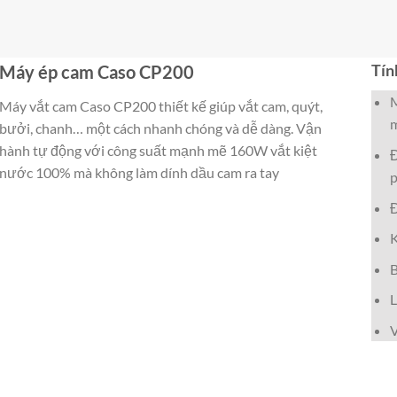
Tín
Máy ép cam Caso CP200
M
Máy vắt cam Caso CP200 thiết kế giúp vắt cam, quýt,
m
bưởi, chanh… một cách nhanh chóng và dễ dàng. Vận
hành tự động với công suất mạnh mẽ 160W vắt kiệt
Đ
nước 100% mà không làm dính dầu cam ra tay
p
Đ
B
L
V