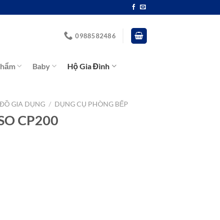
0988582486
Phẩm
Baby
Hộ Gia Đình
ĐỒ GIA DỤNG
/
DỤNG CỤ PHÒNG BẾP
SO CP200