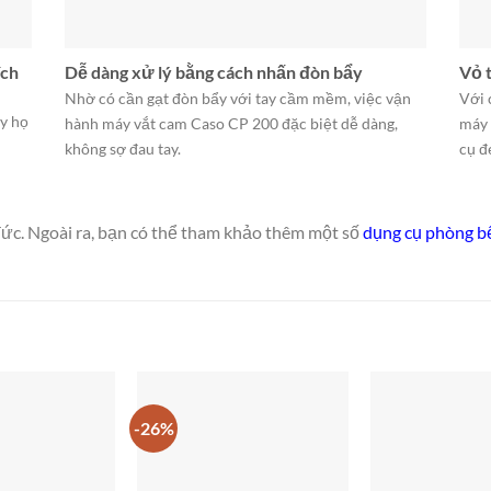
ích
Dễ dàng xử lý bằng cách nhấn đòn bẩy
Vỏ t
Nhờ có cần gạt đòn bẩy với tay cầm mềm, việc vận
Với 
ây họ
hành máy vắt cam Caso CP 200 đặc biệt dễ dàng,
máy 
không sợ đau tay.
cụ đ
ức. Ngoài ra, bạn có thể tham khảo thêm một số
dụng cụ phòng b
-26%