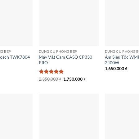
G BẾP
DỤNG CỤ PHÒNG BẾP
DỤNG CỤ PHÒNG B
 Bosch TWK7804
Máy Vắt Cam CASO CP330
Ấm Siêu Tốc WMF 
PRO
2400W
1.650.000
₫
Giá
Giá
Được xếp
2.350.000
₫
1.750.000
₫
gốc
hiện
hạng
5
5
là:
tại
sao
2.350.000 ₫.
là:
1.750.000 ₫.