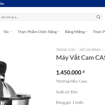
Phẩm
Tóc
Thực Phẩm Chức Năng
Răng Miệng
Thực 
TRANG CHỦ
/
HỘ GIA ĐÌNH
/
Máy Vắt Cam CA
1.450.000
₫
Thương hiệu: Caso
Xuất xứ: Đức
Đóng gói: 1 chiếc