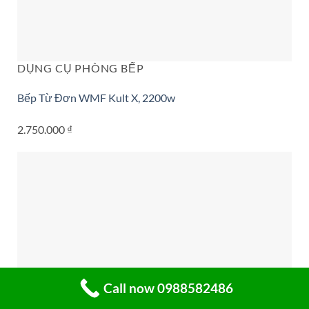
DỤNG CỤ PHÒNG BẾP
Bếp Từ Đơn WMF Kult X, 2200w
2.750.000
₫
Call now 0988582486