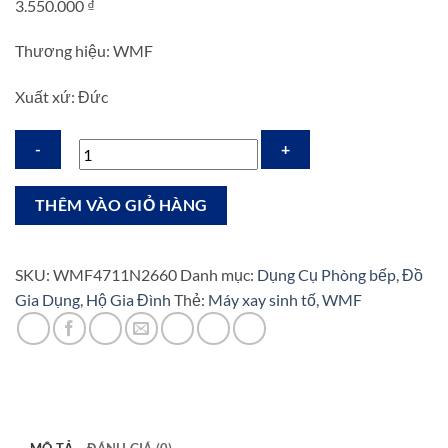
3.550.000
₫
Thương hiệu: WMF
Xuất xứ: Đức
Máy
THÊM VÀO GIỎ HÀNG
Xay
Sinh
Tố
SKU:
WMF4711N2660
Danh mục:
Dụng Cụ Phòng bếp
,
Đồ
Đa
Gia Dụng
,
Hộ Gia Đình
Thẻ:
Máy xay sinh tố
,
WMF
Năng
WMF
Kult
Pro
số
lượng
MÔ TẢ
ĐÁNH GIÁ (0)