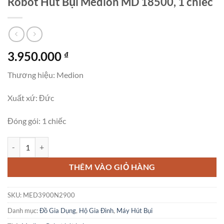
Robot Hút Bụi Medion MD 18500, 1 chiếc
3.950.000
₫
Thương hiệu: Medion
Xuất xứ: Đức
Đóng gói: 1 chiếc
Robot Hút Bụi Medion MD 18500, 1 chiếc số lượng
THÊM VÀO GIỎ HÀNG
SKU:
MED3900N2900
Danh mục:
Đồ Gia Dụng
,
Hộ Gia Đình
,
Máy Hút Bụi