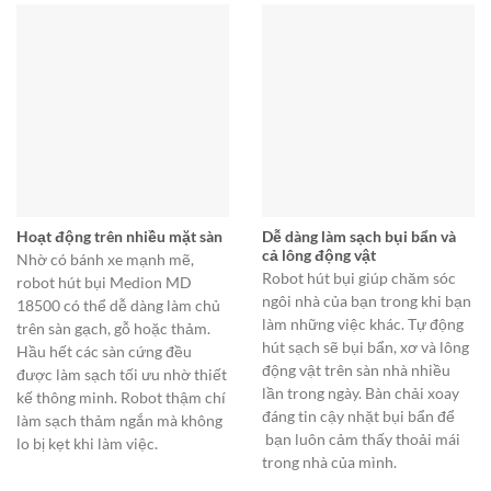
Hoạt động trên nhiều mặt sàn
Dễ dàng làm sạch bụi bẩn và
cả lông động vật
Nhờ có bánh xe mạnh mẽ,
Robot hút bụi giúp chăm sóc
robot hút bụi Medion MD
ngôi nhà của bạn trong khi bạn
18500 có thể dễ dàng làm chủ
làm những việc khác. Tự động
trên sàn gạch, gỗ hoặc thảm.
hút sạch sẽ bụi bẩn, xơ và lông
Hầu hết các sàn cứng đều
động vật trên sàn nhà nhiều
được làm sạch tối ưu nhờ thiết
lần trong ngày. Bàn chải xoay
kế thông minh. Robot thậm chí
đáng tin cậy nhặt bụi bẩn để
làm sạch thảm ngắn mà không
bạn luôn cảm thấy thoải mái
lo bị kẹt khi làm việc.
trong nhà của mình.