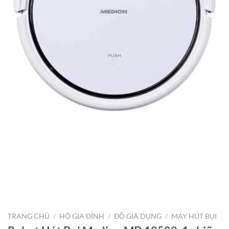
TRANG CHỦ
/
HỘ GIA ĐÌNH
/
ĐỒ GIA DỤNG
/
MÁY HÚT BỤI