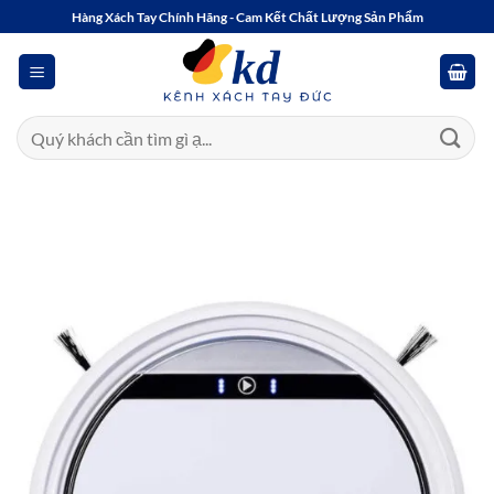
Bỏ
Hàng Xách Tay Chính Hãng - Cam Kết Chất Lượng Sản Phẩm
qua
nội
dung
Tìm
kiếm: