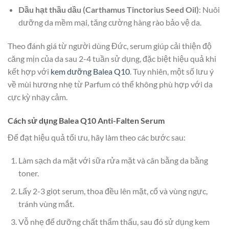
Dầu hạt thầu dầu (Carthamus Tinctorius Seed Oil)
: Nuôi
dưỡng da mềm mại, tăng cường hàng rào bảo vệ da.
Theo đánh giá từ người dùng Đức, serum giúp cải thiện độ
căng mịn của da sau 2-4 tuần sử dụng, đặc biệt hiệu quả khi
kết hợp với
kem dưỡng Balea Q10
. Tuy nhiên, một số lưu ý
về mùi hương nhẹ từ Parfum có thể không phù hợp với da
cực kỳ nhạy cảm.
Cách sử dụng Balea Q10 Anti-Falten Serum
Để đạt hiệu quả tối ưu, hãy làm theo các bước sau:
Làm sạch da mặt với sữa rửa mặt và cân bằng da bằng
toner.
Lấy 2-3 giọt serum, thoa đều lên mặt, cổ và vùng ngực,
tránh vùng mắt.
Vỗ nhẹ để dưỡng chất thẩm thấu, sau đó sử dụng kem