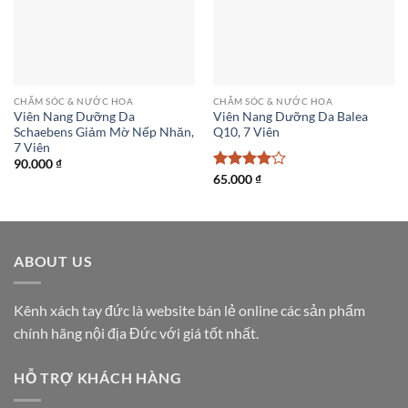
CHĂM SÓC & NƯỚC HOA
CHĂM SÓC & NƯỚC HOA
Viên Nang Dưỡng Da
Viên Nang Dưỡng Da Balea
Schaebens Giảm Mờ Nếp Nhăn,
Q10, 7 Viên
7 Viên
90.000
₫
Được
65.000
₫
xếp hạng
4
5 sao
ABOUT US
Kênh xách tay đức là website bán lẻ online các sản phẩm
chính hãng nội địa Đức với giá tốt nhất.
HỖ TRỢ KHÁCH HÀNG