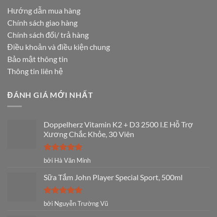
Hướng dẫn mua hàng
Chính sách giao hàng
Chính sách đổi/ trả hàng
Điều khoản và điều kiện chung
Bảo mật thông tin
Thông tin liên hệ
ĐÁNH GIÁ MỚI NHẤT
Doppelherz Vitamin K2 + D3 2500 I.E Hỗ Trợ
Xương Chắc Khỏe, 30 Viên
Được xếp
bởi Hà Văn Minh
hạng
5
5
sao
Sữa Tắm John Player Special Sport, 500ml
Được xếp
bởi Nguyễn Trường Vũ
hạng
5
5