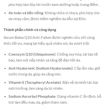
phù hợp làm lớp lót trước kem dưỡng hoặc trang điểm.
An toàn và bền vững
: Không chứa vi nhựa, phù hợp cho
da nhạy cảm, được kiểm nghiệm da liễu tại Đức.
Thành phần chính và công dụng
Serum Balea Q10 Anti-Falten được nghiên cứu với công
thức tối ưu, mang lại hiệu quả chăm sóc da vượt trội:
Coenzym Q10 (Ubiquinone)
: Chống oxy hóa, tái tạo tế
bào, làm mờ nếp nhăn và tăng độ đàn hồi da.
Axit Hyaluronic (Sodium Hyaluronate)
: Cấp ẩm sâu, giữ
nước trong da, giúp da căng mịn.
Vitamin E (Tocopheryl Acetate)
: Bảo vệ da khỏi tác hại
môi trường, làm sáng da tự nhiên.
Sodium Ascorbyl Phosphate
: Dạng vitamin C ổn định, hỗ
trợ làm đều màu da, giảm thâm nám.