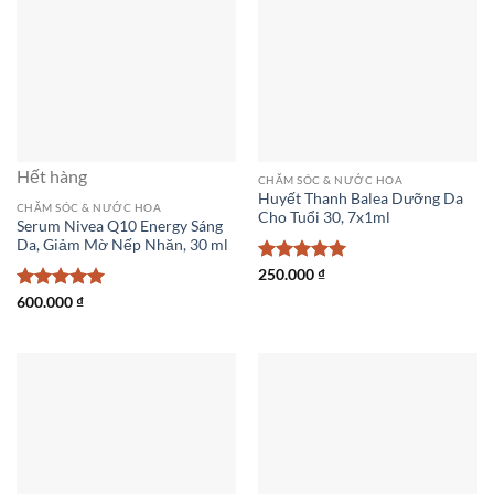
Hết hàng
CHĂM SÓC & NƯỚC HOA
Huyết Thanh Balea Dưỡng Da
CHĂM SÓC & NƯỚC HOA
Cho Tuổi 30, 7x1ml
Serum Nivea Q10 Energy Sáng
Da, Giảm Mờ Nếp Nhăn, 30 ml
Được xếp
250.000
₫
hạng
5
5
Được xếp
600.000
₫
sao
hạng
5
5
sao