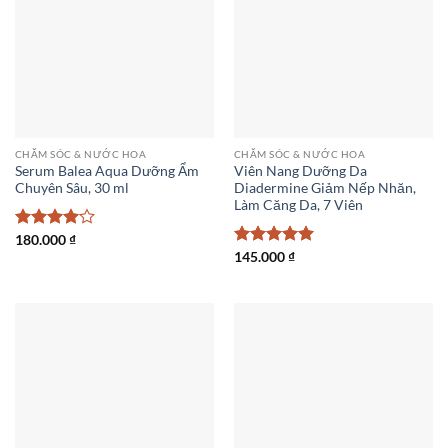
CHĂM SÓC & NƯỚC HOA
CHĂM SÓC & NƯỚC HOA
Serum Balea Aqua Dưỡng Ẩm
Viên Nang Dưỡng Da
Chuyên Sâu, 30 ml
Diadermine Giảm Nếp Nhăn,
Làm Căng Da, 7 Viên
Được
180.000
₫
xếp hạng
Được xếp
145.000
₫
4
5 sao
hạng
5
5
sao