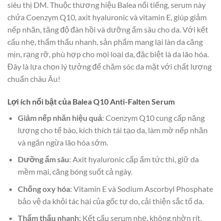
siêu thị DM. Thuộc thương hiệu Balea nổi tiếng, serum này
chứa Coenzym Q10, axit hyaluronic và vitamin E, giúp giảm
nếp nhăn, tăng độ đàn hồi và dưỡng ẩm sâu cho da. Với kết
cấu nhẹ, thẩm thấu nhanh, sản phẩm mang lại làn da căng
mịn, rạng rỡ, phù hợp cho mọi loại da, đặc biệt là da lão hóa.
Đây là lựa chọn lý tưởng để chăm sóc da mặt với chất lượng
chuẩn châu Âu!
Lợi ích nổi bật của Balea Q10 Anti-Falten Serum
Giảm nếp nhăn hiệu quả
: Coenzym Q10 cung cấp năng
lượng cho tế bào, kích thích tái tạo da, làm mờ nếp nhăn
và ngăn ngừa lão hóa sớm.
Dưỡng ẩm sâu
: Axit hyaluronic cấp ẩm tức thì, giữ da
mềm mại, căng bóng suốt cả ngày.
Chống oxy hóa
: Vitamin E và Sodium Ascorbyl Phosphate
bảo vệ da khỏi tác hại của gốc tự do, cải thiện sắc tố da.
Thẩm thấu nhanh
: Kết cấu serum nhẹ, không nhờn rít,