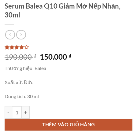
Serum Balea Q10 Giảm Mờ Nếp Nhăn,
30ml
4
2
trên 5
Giá
Giá
190.000
150.000
₫
₫
dựa trên
gốc
hiện
đánh giá
Thương hiệu: Balea
là:
tại
190.000 ₫.
là:
Xuất xứ: Đức
150.000 ₫.
Dung tích: 30 ml
Serum Balea Q10 Giảm Mờ Nếp Nhăn, 30ml số lượng
THÊM VÀO GIỎ HÀNG