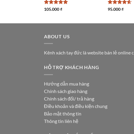
Được xếp
105.000
₫
Được xếp
95.000
₫
hạng
5
5
hạng
4.6
sao
5 sao
ABOUT US
Kênh xách tay đức là website bán lẻ online 
HỖ TRỢ KHÁCH HÀNG
Hướng dẫn mua hàng
Chính sách giao hàng
Chính sách đổi/ trả hàng
Điều khoản và điều kiện chung
Bảo mật thông tin
Thông tin liên hệ