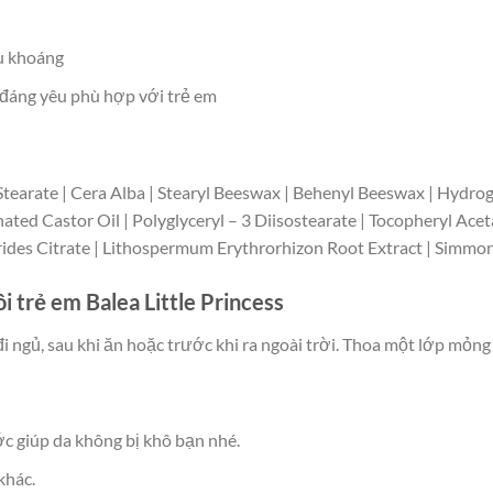
ầu khoáng
, đáng yêu phù hợp với trẻ em
tearate | Cera Alba | Stearyl Beeswax | Behenyl Beeswax | Hydroge
ted Castor Oil | Polyglyceryl – 3 Diisostearate | Tocopheryl Ace
ides Citrate | Lithospermum Erythrorhizon Root Extract | Simmon
trẻ em Balea Little Princess
i ngủ, sau khi ăn hoặc trước khi ra ngoài trời. Thoa một lớp mỏn
 giúp da không bị khô bạn nhé.
khác.