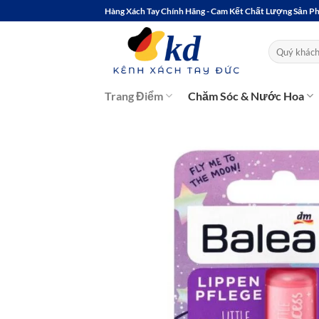
Bỏ
Hàng Xách Tay Chính Hãng - Cam Kết Chất Lượng Sản 
qua
nội
Tìm
kiếm:
dung
Trang Điểm
Chăm Sóc & Nước Hoa