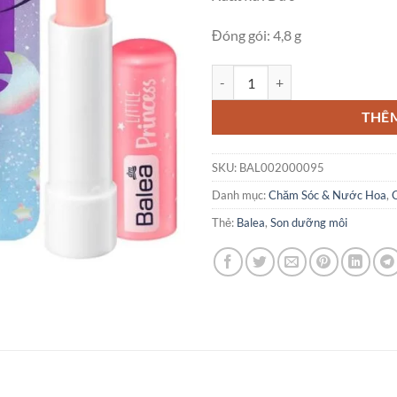
Đóng gói: 4,8 g
Son Dưỡng Môi Trẻ Em Balea Litt
THÊ
SKU:
BAL002000095
Danh mục:
Chăm Sóc & Nước Hoa
,
Thẻ:
Balea
,
Son dưỡng môi