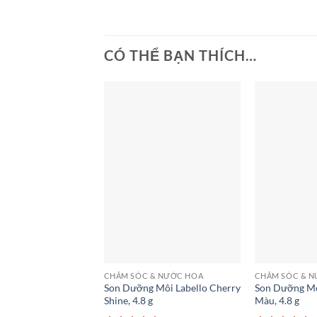
CÓ THỂ BẠN THÍCH…
CHĂM SÓC & NƯỚC HOA
CHĂM SÓC & 
Son Dưỡng Môi Labello Cherry
Son Dưỡng Mô
Shine, 4.8 g
Màu, 4.8 g