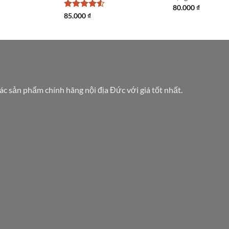
80.000
₫
Được xếp
85.000
₫
hạng
4.5
5 sao
các sản phẩm chính hãng nội địa Đức với giá tốt nhất.