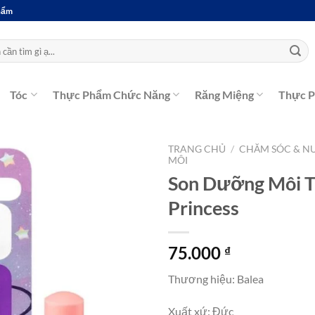
Phẩm
Tóc
Thực Phẩm Chức Năng
Răng Miệng
Thực 
TRANG CHỦ
/
CHĂM SÓC & N
MÔI
Son Dưỡng Môi Tr
Princess
75.000
₫
Thương hiệu: Balea
Xuất xứ: Đức