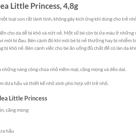
a Little Princess, 4,8g
ột loại son rất lành tính, không gây kích ứng khi dùng cho trẻ nh
ến cho da dễ bị khô và nứt nẻ. Một số bé còn bị ứa máu ở những v
ì môi bị đau. Bên cạnh đó khi môi bé bị nẻ thường hay bị nhiễm tr
 bị khô nẻ. Bên cạnh việc cho bé ăn uống đủ chất để có làn da kh
ủa những nàng công chúa nhỏ mềm mại, căng mọng và dẻo dai.
 dưa hấu và thiết kế nhỏ xinh phù hợp với trẻ nhỏ.
ea Little Princess
ịn, căng mọng
dưa hấu