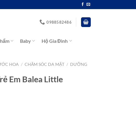
0988582486
Phẩm
Baby
Hộ Gia Đình
ƯỚC HOA
/
CHĂM SÓC DA MẶT
/
DƯỠNG
ẻ Em Balea Little