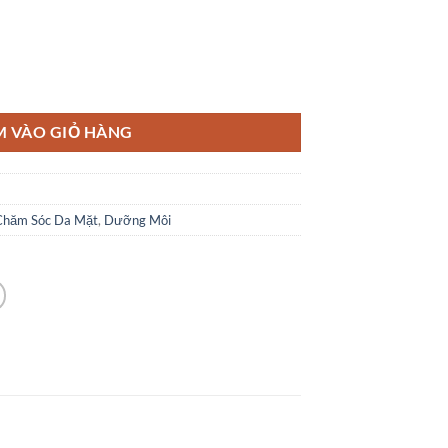
le Princess số lượng
M VÀO GIỎ HÀNG
Chăm Sóc Da Mặt
,
Dưỡng Môi