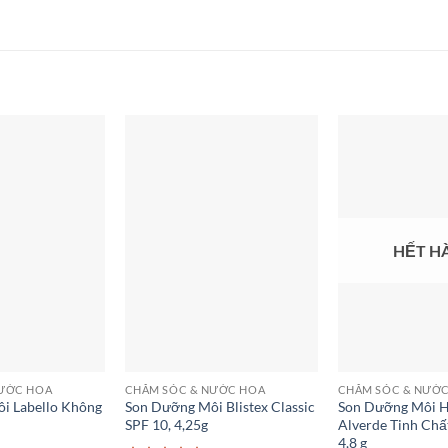
HẾT H
NƯỚC HOA
CHĂM SÓC & NƯỚC HOA
CHĂM SÓC & NƯỚ
i Labello Không
Son Dưỡng Môi Blistex Classic
Son Dưỡng Môi 
SPF 10, 4,25g
Alverde Tinh Chấ
4,8 g