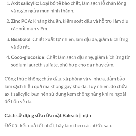
Axit salicylic
: Loại bỏ tế bào chết, làm sạch lỗ chân lông
và ngăn ngừa mụn hình thành.
Zinc PCA
: Kháng khuẩn, kiểm soát dầu và hỗ trợ làm dịu
các nốt mụn viêm.
Bisabolol
: Chiết xuất tự nhiên, làm dịu da, giảm kích ứng
và đỏ rát.
Coco-glucoside
: Chất làm sạch dịu nhẹ, giảm kích ứng từ
sodium laureth sulfate, phù hợp cho da nhạy cảm.
Công thức không chứa dầu, xà phòng và vi nhựa, đảm bảo
làm sạch hiệu quả mà không gây khô da. Tuy nhiên, do chứa
axit salicylic, bạn nên sử dụng kem chống nắng khi ra ngoài
để bảo vệ da.
Cách sử dụng sữa rửa mặt Balea trị mụn
Để đạt kết quả tốt nhất, hãy làm theo các bước sau: