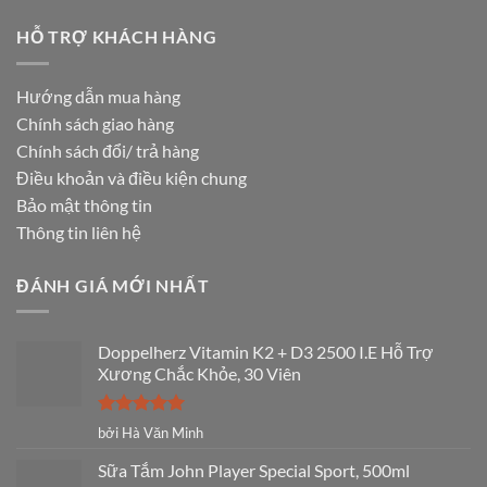
HỖ TRỢ KHÁCH HÀNG
Hướng dẫn mua hàng
Chính sách giao hàng
Chính sách đổi/ trả hàng
Điều khoản và điều kiện chung
Bảo mật thông tin
Thông tin liên hệ
ĐÁNH GIÁ MỚI NHẤT
Doppelherz Vitamin K2 + D3 2500 I.E Hỗ Trợ
Xương Chắc Khỏe, 30 Viên
Được xếp
bởi Hà Văn Minh
hạng
5
5
sao
Sữa Tắm John Player Special Sport, 500ml