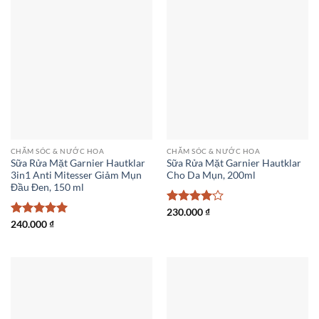
CHĂM SÓC & NƯỚC HOA
CHĂM SÓC & NƯỚC HOA
Sữa Rửa Mặt Garnier Hautklar
Sữa Rửa Mặt Garnier Hautklar
3in1 Anti Mitesser Giảm Mụn
Cho Da Mụn, 200ml
Đầu Đen, 150 ml
Được
230.000
₫
xếp hạng
Được xếp
240.000
₫
4
5 sao
hạng
5
5
sao