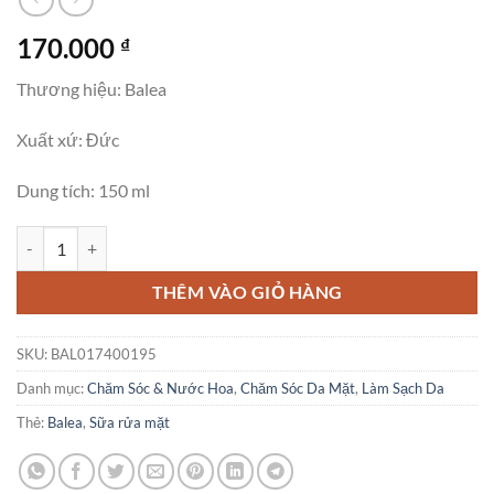
170.000
₫
Thương hiệu: Balea
Xuất xứ: Đức
Dung tích: 150 ml
Sữa Rửa Mặt Balea Trị Mụn, 150 ml số lượng
THÊM VÀO GIỎ HÀNG
SKU:
BAL017400195
Danh mục:
Chăm Sóc & Nước Hoa
,
Chăm Sóc Da Mặt
,
Làm Sạch Da
Thẻ:
Balea
,
Sữa rửa mặt