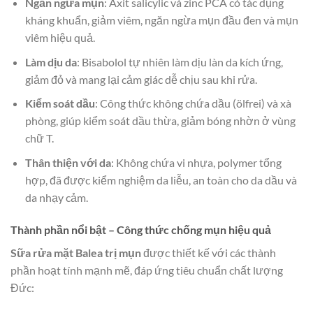
Ngăn ngừa mụn
: Axit salicylic và zinc PCA có tác dụng
kháng khuẩn, giảm viêm, ngăn ngừa mụn đầu đen và mụn
viêm hiệu quả.
Làm dịu da
: Bisabolol tự nhiên làm dịu làn da kích ứng,
giảm đỏ và mang lại cảm giác dễ chịu sau khi rửa.
Kiểm soát dầu
: Công thức không chứa dầu (ölfrei) và xà
phòng, giúp kiểm soát dầu thừa, giảm bóng nhờn ở vùng
chữ T.
Thân thiện với da
: Không chứa vi nhựa, polymer tổng
hợp, đã được kiểm nghiệm da liễu, an toàn cho da dầu và
da nhạy cảm.
Thành phần nổi bật – Công thức chống mụn hiệu quả
Sữa rửa mặt Balea trị mụn
được thiết kế với các thành
phần hoạt tính mạnh mẽ, đáp ứng tiêu chuẩn chất lượng
Đức: