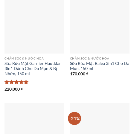
CHĂM SÓC & NƯỚC HOA
CHĂM SÓC & NƯỚC HOA
Sữa Rửa Mặt Garnier Hautklar
Sữa Rửa Mặt Balea 3in1 Cho Da
3in1 Dành Cho Da Mụn & Bị
Mụn, 150 ml
Nhờn, 150 ml
170.000
₫
Được xếp
220.000
₫
hạng
5
5
sao
-21%