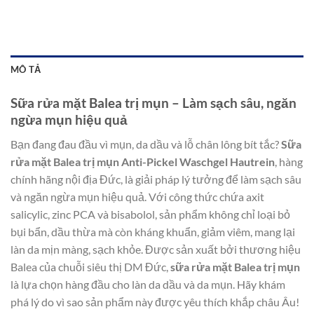
MÔ TẢ
Sữa rửa mặt Balea trị mụn – Làm sạch sâu, ngăn
ngừa mụn hiệu quả
Bạn đang đau đầu vì mụn, da dầu và lỗ chân lông bít tắc?
Sữa
rửa mặt Balea trị mụn Anti-Pickel Waschgel Hautrein
, hàng
chính hãng nội địa Đức, là giải pháp lý tưởng để làm sạch sâu
và ngăn ngừa mụn hiệu quả. Với công thức chứa axit
salicylic, zinc PCA và bisabolol, sản phẩm không chỉ loại bỏ
bụi bẩn, dầu thừa mà còn kháng khuẩn, giảm viêm, mang lại
làn da mịn màng, sạch khỏe. Được sản xuất bởi thương hiệu
Balea của chuỗi siêu thị DM Đức,
sữa rửa mặt Balea trị mụn
là lựa chọn hàng đầu cho làn da dầu và da mụn. Hãy khám
phá lý do vì sao sản phẩm này được yêu thích khắp châu Âu!