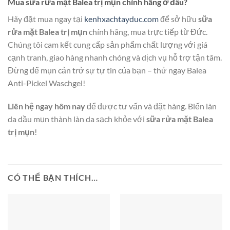
Mua sữa rửa mặt Balea trị mụn chính hãng ở đâu?
Hãy đặt mua ngay tại
kenhxachtayduc.com
để sở hữu
sữa
rửa mặt Balea trị mụn
chính hãng, mua trực tiếp từ Đức.
Chúng tôi cam kết cung cấp sản phẩm chất lượng với giá
cạnh tranh, giao hàng nhanh chóng và dịch vụ hỗ trợ tận tâm.
Đừng để mụn cản trở sự tự tin của bạn – thử ngay Balea
Anti-Pickel Waschgel!
Liên hệ ngay hôm nay
để được tư vấn và đặt hàng. Biến làn
da dầu mụn thành làn da sạch khỏe với
sữa rửa mặt Balea
trị mụn
!
CÓ THỂ BẠN THÍCH…