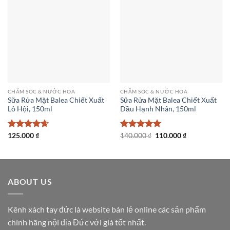
CHĂM SÓC & NƯỚC HOA
CHĂM SÓC & NƯỚC HOA
Sữa Rửa Mặt Balea Chiết Xuất
Sữa Rửa Mặt Balea Chiết Xuất
Lô Hội, 150ml
Dầu Hạnh Nhân, 150ml
Giá
Giá
Được xếp
125.000
₫
Được xếp
140.000
₫
110.000
₫
gốc
hiện
hạng
4.67
hạng
5
5
là:
tại
5 sao
sao
140.000 ₫.
là:
110.000 ₫.
ABOUT US
Kênh xách tay đức là website bán lẻ online các sản phẩm
chính hãng nội địa Đức với giá tốt nhất.