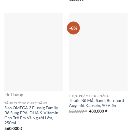
hạng
5
5
sao
-8%
Hết hàng
THỰC PHẨM CHỨC NĂNG
Thuốc Bổ Mắt Sanct Bernhard
TĂNG CƯỜNG CHỨC NĂNG
Augenfit Kapseln, 90 Viên
Siro OMEGA 3 Flussig Family
Giá
Giá
520.000
₫
480.000
₫
Bổ Sung EPA, DHA & Vitamin
gốc
hiện
Cho Trẻ Em Và Người Lớn,
là:
tại
520.000 ₫.
là:
250ml
480.000 ₫.
560.000
₫