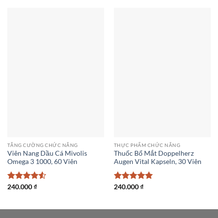
sao
TĂNG CƯỜNG CHỨC NĂNG
THỰC PHẨM CHỨC NĂNG
Viên Nang Dầu Cá Mivolis
Thuốc Bổ Mắt Doppelherz
Omega 3 1000, 60 Viên
Augen Vital Kapseln, 30 Viên
Được xếp
240.000
₫
Được xếp
240.000
₫
hạng
4.5
hạng
5
5
5 sao
sao