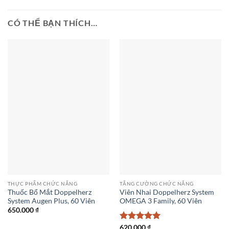
CÓ THỂ BẠN THÍCH…
THỰC PHẨM CHỨC NĂNG
TĂNG CƯỜNG CHỨC NĂNG
Thuốc Bổ Mắt Doppelherz
Viên Nhai Doppelherz System
System Augen Plus, 60 Viên
OMEGA 3 Family, 60 Viên
650.000
₫
Được xếp
620.000
₫