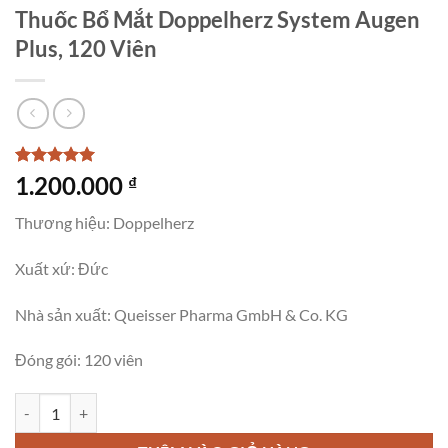
Thuốc Bổ Mắt Doppelherz System Augen
Plus, 120 Viên
5
1
trên 5
1.200.000
₫
dựa trên
đánh giá
Thương hiệu: Doppelherz
Xuất xứ: Đức
Nhà sản xuất: Queisser Pharma GmbH & Co. KG
Đóng gói: 120 viên
Thuốc Bổ Mắt Doppelherz System Augen Plus, 120 Viên số lượng