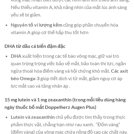
Nếu thiếu vitamin A, khả năng nhìn của mắt lúc ánh sáng
yếu sẽ bị giảm.
Nguyên tố vi lượng kẽm
cũng góp phần chuyển hóa
vitamin A giúp cơ thể hấp thu tốt hơn
DHA từ dầu cá biển đậm đặc
DHA
xuất hiện trong các tế bào võng mạc, giữ vai trò
quan trọng trọng việc bảo vệ mắt, bảo toàn thị lực, ngăn
ngừa thoái hóa điểm vàng và hội chứng khô mắt.
Các axit
béo Omega-3
giúp tiết dịch vị từ mắt, giảm nguy cơ áp
lực mắt cao và tăng nhãn áp .
15 mg lutein và 1 mg zeaxanthin (trong mỗi liều dùng hàng
ngày thuốc bổ mắt Doppelherz Augen Plus)
Lutein và zeaxanthin
chủ yếu được tìm thấy trong thực
phẩm thực vật, chẳng hạn như rau xanh. “Đốm vàng”
(điểm vàng) của võng mạc chứa nồng độ cao các chất này.