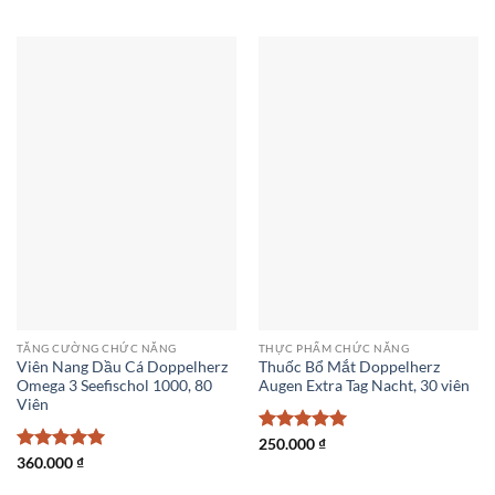
TĂNG CƯỜNG CHỨC NĂNG
THỰC PHẨM CHỨC NĂNG
Viên Nang Dầu Cá Doppelherz
Thuốc Bổ Mắt Doppelherz
Omega 3 Seefischol 1000, 80
Augen Extra Tag Nacht, 30 viên
Viên
Được xếp
250.000
₫
hạng
5
5
Được xếp
360.000
₫
sao
hạng
5
5