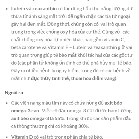
Lutein và zeaxanthin
có tác dụng hấp thu năng lượng dư
thừa từ ánh sáng mặt trời để ngăn chặn các tia tử ngoại
gây hại đến mắt. Đồng thời, chúng còn có vai trò quan
trọng trong việc chống oxy hóa của cơ thể. Cùng với các
chất chống oxy hóa tự nhiên khác, bao gồm vitamin C,
beta carotene và Vitamin E – Lutein và zeaxanthin giữ vai
trò quan trọng giúp tế bào mắt khỏi tác hại của các gốc tự
do (các phân tử không ổn định có thể phá hủy mọi tế bào.
Gây ra nhiều bệnh lý nguy hiểm, trong đó có các bệnh về
mắt như
đục thủy tinh thể, thoái hóa điểm vàng
).
Ngoài ra
Các viên nang màu tím này có chứa nồng độ
axit béo
omega-3 cao
. Việc cô đặc omega-3 đạt được
h
àm lượng
axit béo omega-3 là 55%
. Trong khi đó các sản phẩm dầu
cá thông thường chỉ có khoảng 30%.
Vitamin D
có vai trò trong phân chia tế bào.