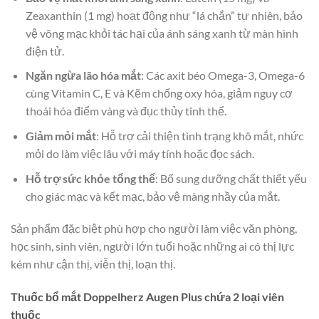
Zeaxanthin (1 mg) hoạt động như “lá chắn” tự nhiên, bảo
vệ võng mạc khỏi tác hại của ánh sáng xanh từ màn hình
điện tử.
Ngăn ngừa lão hóa mắt
: Các axit béo Omega-3, Omega-6
cùng Vitamin C, E và Kẽm chống oxy hóa, giảm nguy cơ
thoái hóa điểm vàng và đục thủy tinh thể.
Giảm mỏi mắt
: Hỗ trợ cải thiện tình trạng khô mắt, nhức
mỏi do làm việc lâu với máy tính hoặc đọc sách.
Hỗ trợ sức khỏe tổng thể
: Bổ sung dưỡng chất thiết yếu
cho giác mạc và kết mạc, bảo vệ màng nhầy của mắt.
Sản phẩm đặc biệt phù hợp cho người làm việc văn phòng,
học sinh, sinh viên, người lớn tuổi hoặc những ai có thị lực
kém như cận thị, viễn thị, loạn thị.
Thuốc bổ mắt Doppelherz Augen Plus chứa 2 loại viên
thuốc