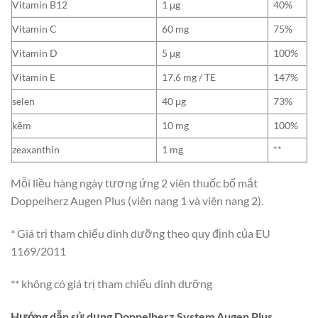
Vitamin B12
1 μg
40%
Vitamin C
60 mg
75%
Vitamin D
5 μg
100%
Vitamin E
17,6 mg / TE
147%
selen
40 μg
73%
kẽm
10 mg
100%
zeaxanthin
1 mg
**
Mỗi liều hàng ngày tương ứng 2 viên thuốc bổ mắt
Doppelherz Augen Plus (viên nang 1 và viên nang 2).
* Giá trị tham chiếu dinh dưỡng theo quy định của EU
1169/2011
** không có giá trị tham chiếu dinh dưỡng
Hướng dẫn sử dụng Doppelherz System Augen Plus