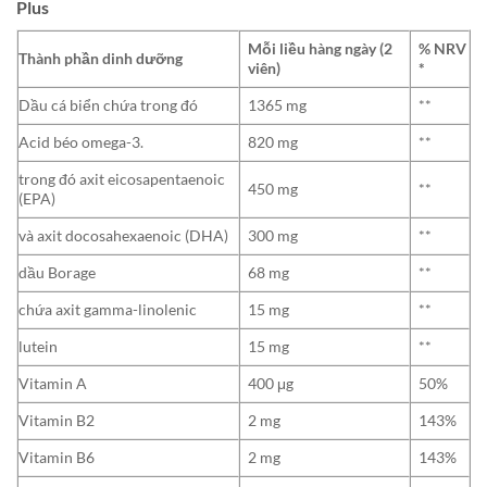
Plus
Mỗi liều hàng ngày (2
% NRV
Thành phần dinh dưỡng
viên)
*
Dầu cá biển chứa trong đó
1365 mg
**
Acid béo omega-3.
820 mg
**
trong đó axit eicosapentaenoic
450 mg
**
(EPA)
và axit docosahexaenoic (DHA)
300 mg
**
dầu Borage
68 mg
**
chứa axit gamma-linolenic
15 mg
**
lutein
15 mg
**
Vitamin A
400 μg
50%
Vitamin B2
2 mg
143%
Vitamin B6
2 mg
143%