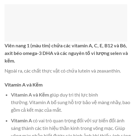
Viên nang 1 (màu tím)
chứa các vitamin A, C, E, B12 và B6,
axit béo omega-3 DHA và các nguyên tố vi lượng selen và
kẽm.
Ngoài ra, các chất thực vật có chứa lutein và zeaxanthin.
Vitamin A và Kẽm
Vitamin A và Kẽm
giúp duy trì thị lực bình
thường. Vitamin A bổ sung hỗ trợ bảo vệ màng nhầy, bao
gồm cả kết mạc của mắt.
Vitamin A
có vai trò quan trọng đối với sự biến đổi ánh
sáng thành các tín hiệu thần kinh trong võng mạc. Giúp
võng mạc nhận biết được các hình ảnh khi thiếu ánh sáng.