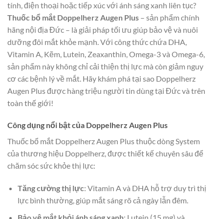
tính, điện thoại hoặc tiếp xúc với ánh sáng xanh liên tục?
Thuốc bổ mắt Doppelherz Augen Plus
– sản phẩm chính
hãng nội địa Đức – là giải pháp tối ưu giúp bảo vệ và nuôi
dưỡng đôi mắt khỏe mạnh. Với công thức chứa DHA,
Vitamin A, Kẽm, Lutein, Zeaxanthin, Omega-3 và Omega-6,
sản phẩm này không chỉ cải thiện thị lực mà còn giảm nguy
cơ các bệnh lý về mắt. Hãy khám phá tại sao Doppelherz
Augen Plus được hàng triệu người tin dùng tại Đức và trên
toàn thế giới!
Công dụng nổi bật của Doppelherz Augen Plus
Thuốc bổ mắt Doppelherz Augen Plus thuộc dòng System
của thương hiệu Doppelherz, được thiết kế chuyên sâu để
chăm sóc sức khỏe thị lực:
Tăng cường thị lực
: Vitamin A và DHA hỗ trợ duy trì thị
lực bình thường, giúp mắt sáng rõ cả ngày lẫn đêm.
Bảo vệ mắt khỏi ánh sáng xanh
: Lutein (15 mg) và