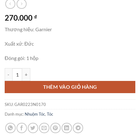
270.000
₫
Thương hiệu: Garnier
Xuất xứ: Đức
Đóng gói: 1 hộp
Thuốc Nhuôm Tóc Garnier Nutrisse 5.35 Nâu Vàng số lượng
THÊM VÀO GIỎ HÀNG
SKU:
GAR0223N0170
Danh mục:
Nhuộm Tóc
,
Tóc