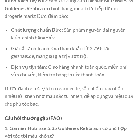
Kênh Xách Tay Đức
cam kết cung cấp
Garnier Nutrisse 5.35
Goldenes Rehbraun
chính hãng, mua trực tiếp từ dm
drogerie markt Đức, đảm bảo:
Chất lượng chuẩn Đức
: Sản phẩm nguyên đai nguyên
kiện, chính hãng Đức.
Giá cả cạnh tranh
: Giá tham khảo từ 3,79 € tại
geizhals.de, mang lại giá trị vượt trội.
Dịch vụ tận tâm
: Giao hàng nhanh toàn quốc, miễn phí
vận chuyển, kiểm tra hàng trước thanh toán.
Được đánh giá 4.7/5 trên garnier.de, sản phẩm này nhận
nhiều lời khen nhờ màu sắc tự nhiên, dễ áp dụng và hiệu quả
che phủ tóc bạc.
Câu hỏi thường gặp (FAQ)
1. Garnier Nutrisse 5.35 Goldenes Rehbraun có phù hợp
với tóc tối màu không?