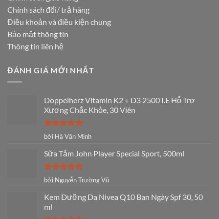
Chính sách đổi/ trả hàng
Điều khoản và điều kiện chung
Bảo mật thông tin
Thông tin liên hệ
ĐÁNH GIÁ MỚI NHẤT
Doppelherz Vitamin K2 + D3 2500 I.E Hỗ Trợ
Xương Chắc Khỏe, 30 Viên
Được xếp
bởi Hà Văn Minh
hạng
5
5
sao
Sữa Tắm John Player Special Sport, 500ml
Được xếp
bởi Nguyễn Trường Vũ
hạng
5
5
sao
Kem Dưỡng Da Nivea Q10 Ban Ngày Spf 30, 50
ml