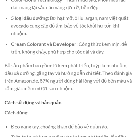
dài, mang lại sắc nâu vàng rực rỡ, bền đẹp.
5 loại dầu dưỡng
: Bơ hạt mỡ, ô liu, argan, nam việt quất,
avocado cung cấp độ ẩm, bảo vệ tóc khỏi hư tổn khi
nhuộm.
Cream Colorant và Developer
: Công thức kem mịn, dễ
trộn, không chảy, phù hợp cho tóc dài và dày.
Bộ sản phẩm bao gồm: lọ kem phát triển, tuýp kem nhuộm,
dầu xả dưỡng, găng tay và hướng dẫn chi tiết. Theo đánh giá
trên Amazon.de, 87% người dùng hài lòng với độ bền màu và
cảm giác mềm mượt sau nhuộm.
Cách sử dụng và bảo quản
Cách dùng
:
Đeo găng tay, choàng khăn để bảo vệ quần áo.
Trộn toàn bộ kem nhuộm vào lọ kem phát triển, lắc đều