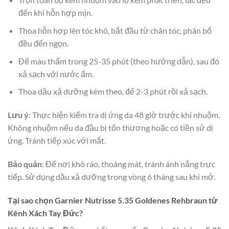
đến khi hỗn hợp mịn.
Thoa hỗn hợp lên tóc khô, bắt đầu từ chân tóc, phân bố
đều đến ngọn.
Để màu thấm trong 25-35 phút (theo hướng dẫn), sau đó
xả sạch với nước ấm.
Thoa dầu xả dưỡng kèm theo, để 2-3 phút rồi xả sạch.
Lưu ý
: Thực hiện kiểm tra dị ứng da 48 giờ trước khi nhuộm.
Không nhuộm nếu da đầu bị tổn thương hoặc có tiền sử dị
ứng. Tránh tiếp xúc với mắt.
Bảo quản
: Để nơi khô ráo, thoáng mát, tránh ánh nắng trực
tiếp. Sử dụng dầu xả dưỡng trong vòng 6 tháng sau khi mở.
Tại sao chọn Garnier Nutrisse 5.35 Goldenes Rehbraun từ
Kênh Xách Tay Đức?