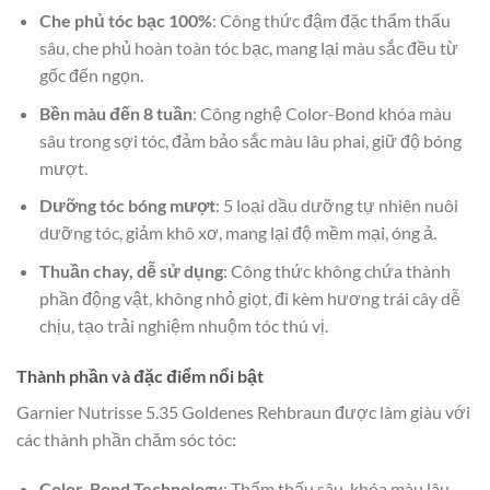
Che phủ tóc bạc 100%
: Công thức đậm đặc thẩm thấu
sâu, che phủ hoàn toàn tóc bạc, mang lại màu sắc đều từ
gốc đến ngọn.
Bền màu đến 8 tuần
: Công nghệ Color-Bond khóa màu
sâu trong sợi tóc, đảm bảo sắc màu lâu phai, giữ độ bóng
mượt.
Dưỡng tóc bóng mượt
: 5 loại dầu dưỡng tự nhiên nuôi
dưỡng tóc, giảm khô xơ, mang lại độ mềm mại, óng ả.
Thuần chay, dễ sử dụng
: Công thức không chứa thành
phần động vật, không nhỏ giọt, đi kèm hương trái cây dễ
chịu, tạo trải nghiệm nhuộm tóc thú vị.
Thành phần và đặc điểm nổi bật
Garnier Nutrisse 5.35 Goldenes Rehbraun được làm giàu với
các thành phần chăm sóc tóc:
Color-Bond Technology
: Thẩm thấu sâu, khóa màu lâu