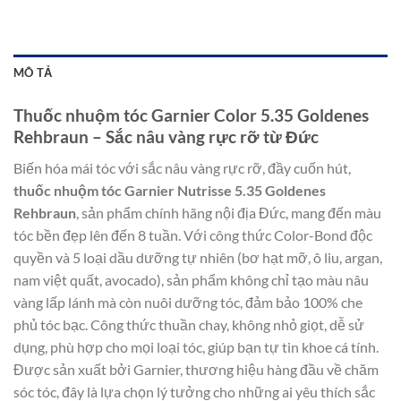
MÔ TẢ
Thuốc nhuộm tóc Garnier Color 5.35 Goldenes
Rehbraun – Sắc nâu vàng rực rỡ từ Đức
Biến hóa mái tóc với sắc nâu vàng rực rỡ, đầy cuốn hút,
thuốc nhuộm tóc Garnier Nutrisse 5.35 Goldenes
Rehbraun
, sản phẩm chính hãng nội địa Đức, mang đến màu
tóc bền đẹp lên đến 8 tuần. Với công thức Color-Bond độc
quyền và 5 loại dầu dưỡng tự nhiên (bơ hạt mỡ, ô liu, argan,
nam việt quất, avocado), sản phẩm không chỉ tạo màu nâu
vàng lấp lánh mà còn nuôi dưỡng tóc, đảm bảo 100% che
phủ tóc bạc. Công thức thuần chay, không nhỏ giọt, dễ sử
dụng, phù hợp cho mọi loại tóc, giúp bạn tự tin khoe cá tính.
Được sản xuất bởi Garnier, thương hiệu hàng đầu về chăm
sóc tóc, đây là lựa chọn lý tưởng cho những ai yêu thích sắc