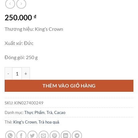
250.000
₫
Thương hiệu: King’s Crown
Xuất xứ: Đức
Đóng gói: 250 g
Trà Hoa Quả Khô King's Crown Cranberry Vanille Hương Việt Quất & 
THÊM VÀO GIỎ HÀNG
SKU:
KIN027400249
Danh mục:
Thực Phẩm
,
Trà, Cacao
Thẻ:
King's Crown
,
Trà hoa quả