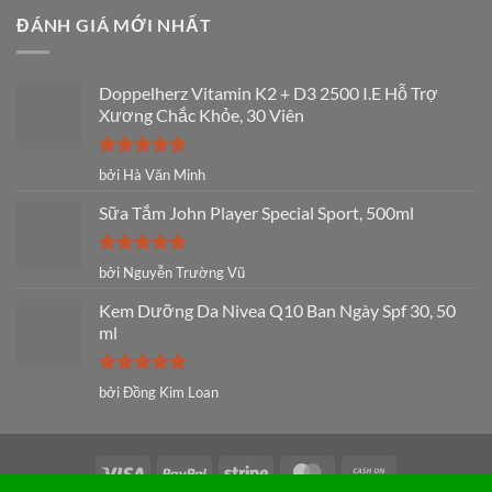
ĐÁNH GIÁ MỚI NHẤT
Doppelherz Vitamin K2 + D3 2500 I.E Hỗ Trợ
Xương Chắc Khỏe, 30 Viên
Được xếp
bởi Hà Văn Minh
hạng
5
5
sao
Sữa Tắm John Player Special Sport, 500ml
Được xếp
bởi Nguyễn Trường Vũ
hạng
5
5
sao
Kem Dưỡng Da Nivea Q10 Ban Ngày Spf 30, 50
ml
Được xếp
bởi Đồng Kim Loan
hạng
5
5
sao
Visa
PayPal
Stripe
MasterCard
Cash