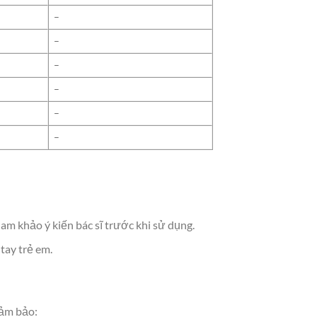
–
–
–
–
–
–
m khảo ý kiến bác sĩ trước khi sử dụng.
tay trẻ em.
đảm bảo: