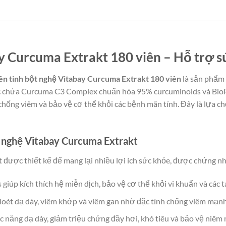
ay Curcuma Extrakt 180 viên – Hỗ trợ 
ên tinh bột nghệ Vitabay Curcuma Extrakt 180 viên
là sản phẩm 
c chứa Curcuma C3 Complex chuẩn hóa 95% curcuminoids và BioPer
chống viêm và bảo vệ cơ thể khỏi các bệnh mãn tính. Đây là lựa c
ột nghệ Vitabay Curcuma Extrakt
 được thiết kế để mang lại nhiều lợi ích sức khỏe, được chứng n
 giúp kích thích hệ miễn dịch, bảo vệ cơ thể khỏi vi khuẩn và các 
 loét dạ dày, viêm khớp và viêm gan nhờ đặc tính chống viêm mạn
ức năng dạ dày, giảm triệu chứng đầy hơi, khó tiêu và bảo vệ niêm