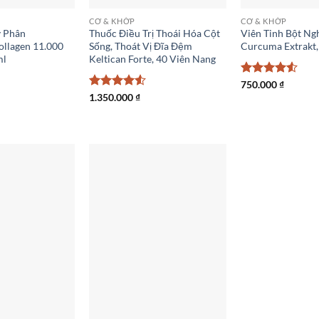
CƠ & KHỚP
CƠ & KHỚP
y Phân
Thuốc Điều Trị Thoái Hóa Cột
Viên Tinh Bột Ng
ollagen 11.000
Sống, Thoát Vị Đĩa Đệm
Curcuma Extrakt,
ml
Keltican Forte, 40 Viên Nang
Được xếp
750.000
₫
hạng
4.5
Được xếp
1.350.000
₫
5 sao
hạng
4.5
5 sao