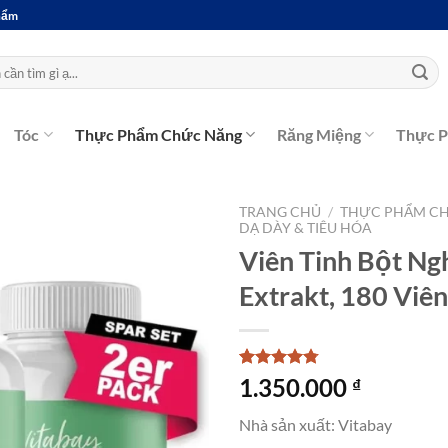
Phẩm
Tóc
Thực Phẩm Chức Năng
Răng Miệng
Thực 
TRANG CHỦ
/
THỰC PHẨM C
DẠ DÀY & TIÊU HÓA
Viên Tinh Bột Ng
Extrakt, 180 Viên
4.75
4
trên 5
1.350.000
₫
dựa trên
đánh giá
Nhà sản xuất: Vitabay