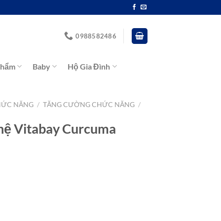
0988582486
Phẩm
Baby
Hộ Gia Đình
HỨC NĂNG
/
TĂNG CƯỜNG CHỨC NĂNG
/
hệ Vitabay Curcuma