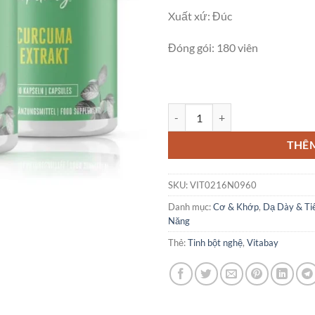
Xuất xứ: Đúc
Đóng gói: 180 viên
Viên Tinh Bột Nghệ Vitabay Curc
THÊ
SKU:
VIT0216N0960
Danh mục:
Cơ & Khớp
,
Dạ Dày & Ti
Năng
Thẻ:
Tinh bột nghệ
,
Vitabay