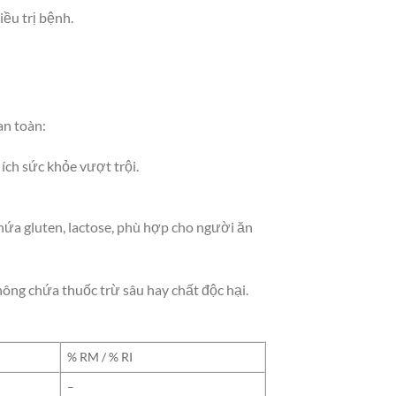
ều trị bệnh.
an toàn:
ích sức khỏe vượt trội.
 chứa gluten, lactose, phù hợp cho người ăn
ng chứa thuốc trừ sâu hay chất độc hại.
% RM / % RI
–