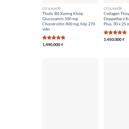
CƠ & KHỚP
CƠ & KHỚP
Thuốc Bổ Xương Khớp
Collagen Thủ
Glucosamin 500 mg
Doppelherz K
Chondroitin 400 mg, hộp 270
Plus, 30 x 25 
viên
Được xếp
1.450.000
₫
hạng
5
5
Được xếp
1.490.000
₫
sao
hạng
5
5
sao