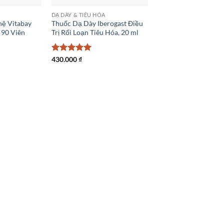
DẠ DÀY & TIÊU HÓA
hệ Vitabay
Thuốc Dạ Dày Iberogast Điều
 90 Viên
Trị Rối Loạn Tiêu Hóa, 20 ml
Được xếp
430.000
₫
hạng
5
5
sao