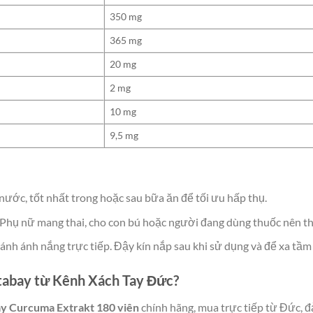
350 mg
365 mg
20 mg
2 mg
10 mg
9,5 mg
 nước, tốt nhất trong hoặc sau bữa ăn để tối ưu hấp thụ.
 Phụ nữ mang thai, cho con bú hoặc người đang dùng thuốc nên tha
ránh ánh nắng trực tiếp. Đậy kín nắp sau khi sử dụng và để xa tầm 
Vitabay từ Kênh Xách Tay Đức?
ay Curcuma Extrakt 180 viên
chính hãng, mua trực tiếp từ Đức, 