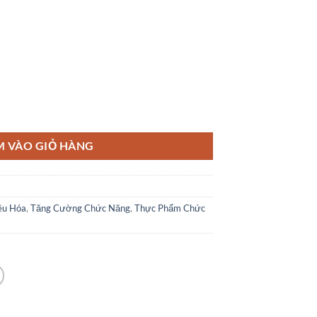
uma Extrakt, 180 Viên số lượng
M VÀO GIỎ HÀNG
êu Hóa
,
Tăng Cường Chức Năng
,
Thực Phẩm Chức