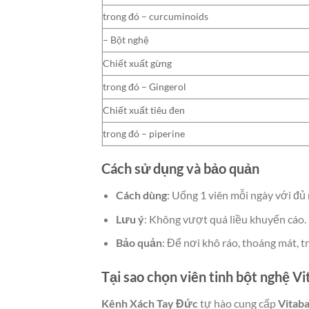
trong đó – curcuminoids
– Bột nghệ
Chiết xuất gừng
trong đó – Gingerol
Chiết xuất tiêu đen
trong đó – piperine
Cách sử dụng và bảo quản
Cách dùng
: Uống 1 viên mỗi ngày với đủ
Lưu ý
: Không vượt quá liều khuyến cáo.
Bảo quản
: Để nơi khô ráo, thoáng mát, t
Tại sao chọn viên tinh bột nghệ 
Kênh Xách Tay Đức
tự hào cung cấp
Vitab