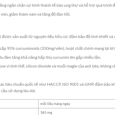
ăng ngăn chặn sự hình thành tế bào ung thư và hỗ trợ quá trình đi
g mịn, giảm thâm nám và tăng độ đàn hồi.
 được sản xuất từ nguyên liệu hữu cơ, đảm bảo độ tinh khiết và 
 cấp 95% curcuminoids (350mg/viên), hoạt chất chính mang lại lợi 
iêu đen tăng khả năng hấp thụ curcumin lên gấp nhiều lần.
lose vi tinh thể, silicon dioxide và muối magie của axit béo, không
các tiêu chuẩn quốc tế như HACCP, ISO 9001 và GMP, đảm bảo khô
 cầu sử dụng lâu dài.
mỗi liều hàng ngày
365 mg