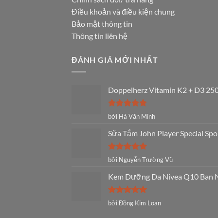
Điều khoản và điều kiện chung
Bảo mật thông tin
Thông tin liên hệ
ĐÁNH GIÁ MỚI NHẤT
Doppelherz Vitamin K2 + D3 250
Được xếp
bởi Hà Văn Minh
hạng
5
5
sao
Sữa Tắm John Player Special Spo
Được xếp
bởi Nguyễn Trường Vũ
hạng
5
5
sao
Kem Dưỡng Da Nivea Q10 Ban Ng
Được xếp
bởi Đồng Kim Loan
hạng
5
5
sao