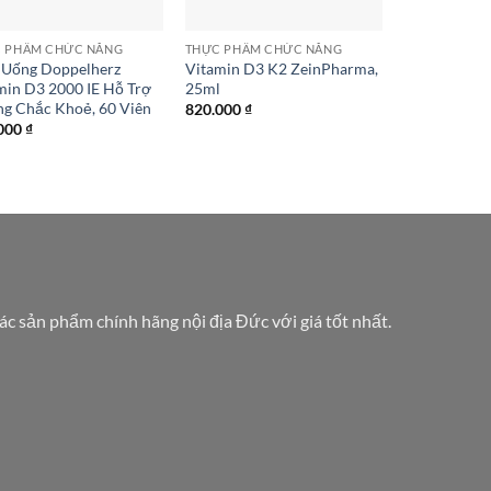
 PHẨM CHỨC NĂNG
THỰC PHẨM CHỨC NĂNG
 Uống Doppelherz
Vitamin D3 K2 ZeinPharma,
min D3 2000 IE Hỗ Trợ
25ml
g Chắc Khoẻ, 60 Viên
820.000
₫
000
₫
các sản phẩm chính hãng nội địa Đức với giá tốt nhất.