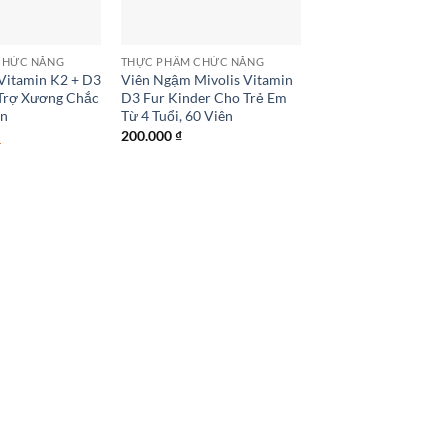
CHỨC NĂNG
THỰC PHẨM CHỨC NĂNG
Vitamin K2 + D3
Viên Ngậm Mivolis Vitamin
 Trợ Xương Chắc
D3 Fur Kinder Cho Trẻ Em
ên
Từ 4 Tuổi, 60 Viên
200.000
₫