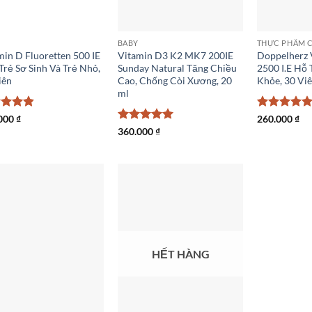
BABY
THỰC PHẨM 
min D Fluoretten 500 IE
Vitamin D3 K2 MK7 200IE
Doppelherz 
Trẻ Sơ Sinh Và Trẻ Nhỏ,
Sunday Natural Tăng Chiều
2500 I.E Hỗ
iên
Cao, Chống Còi Xương, 20
Khỏe, 30 Vi
ml
c xếp
Được xếp
000
₫
260.000
₫
g
4.83
hạng
5
5
Được xếp
360.000
₫
o
sao
hạng
5
5
sao
HẾT HÀNG