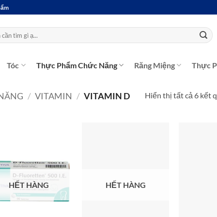
Phẩm
Tóc
Thực Phẩm Chức Năng
Răng Miệng
Thực 
Hiển thị tất cả 6 kết 
 NĂNG
/
VITAMIN
/
VITAMIN D
HẾT HÀNG
HẾT HÀNG