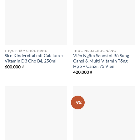
THỰC PHẨM CHỨC NĂNG
THỰC PHẨM CHỨC NĂNG
Siro Kindervital mit Calcium +
Viên Ngậm Sanostol Bổ Sung
Vitamin D3 Cho Bé, 250ml
Canxi & Multi-Vitamin Tổng
Hợp + Canxi, 75 Viên
600.000
₫
420.000
₫
-5%