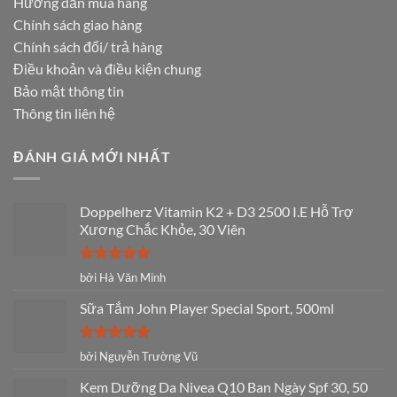
Hướng dẫn mua hàng
Chính sách giao hàng
Chính sách đổi/ trả hàng
Điều khoản và điều kiện chung
Bảo mật thông tin
Thông tin liên hệ
ĐÁNH GIÁ MỚI NHẤT
Doppelherz Vitamin K2 + D3 2500 I.E Hỗ Trợ
Xương Chắc Khỏe, 30 Viên
Được xếp
bởi Hà Văn Minh
hạng
5
5
sao
Sữa Tắm John Player Special Sport, 500ml
Được xếp
bởi Nguyễn Trường Vũ
hạng
5
5
sao
Kem Dưỡng Da Nivea Q10 Ban Ngày Spf 30, 50