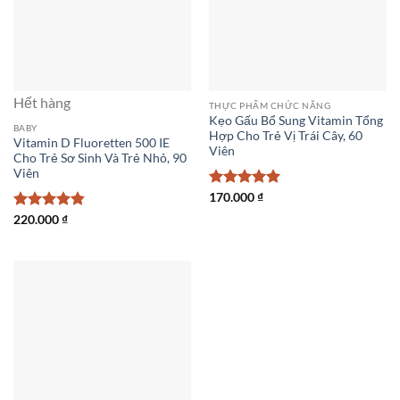
Hết hàng
THỰC PHẨM CHỨC NĂNG
Kẹo Gấu Bổ Sung Vitamin Tổng
BABY
Hợp Cho Trẻ Vị Trái Cây, 60
Vitamin D Fluoretten 500 IE
Viên
Cho Trẻ Sơ Sinh Và Trẻ Nhỏ, 90
Viên
Được xếp
170.000
₫
hạng
5
5
Được xếp
220.000
₫
sao
hạng
4.83
5 sao