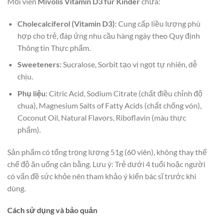
Mỗi viên
Mivolis Vitamin D3 fur Kinder
chứa:
Cholecalciferol (Vitamin D3)
: Cung cấp liều lượng phù
hợp cho trẻ, đáp ứng nhu cầu hàng ngày theo Quy định
Thông tin Thực phẩm.
Sweeteners
: Sucralose, Sorbit tạo vị ngọt tự nhiên, dễ
chịu.
Phụ liệu
: Citric Acid, Sodium Citrate (chất điều chỉnh độ
chua), Magnesium Salts of Fatty Acids (chất chống vón),
Coconut Oil, Natural Flavors, Riboflavin (màu thực
phẩm).
Sản phẩm có tổng trọng lượng 51g (60 viên), không thay thế
chế độ ăn uống cân bằng. Lưu ý: Trẻ dưới 4 tuổi hoặc người
có vấn đề sức khỏe nên tham khảo ý kiến bác sĩ trước khi
dùng.
Cách sử dụng và bảo quản