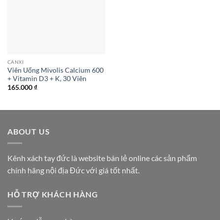
CANXI
Viên Uống Mivolis Calcium 600
+ Vitamin D3 + K, 30 Viên
165.000
₫
ABOUT US
Kênh xách tay đức là website bán lẻ online các sản phẩm
chính hãng nội địa Đức với giá tốt nhất.
HỖ TRỢ KHÁCH HÀNG