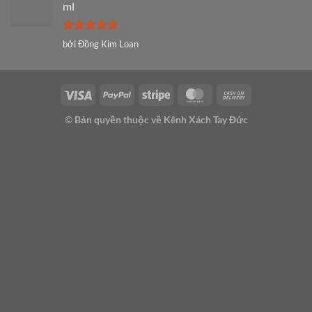
ml
Được xếp
bởi Đồng Kim Loan
hạng
5
5
sao
Visa
PayPal
Stripe
MasterCard
Cash
On
©
Bản quyền thuộc về Kênh Xách Tay Đức
Delivery