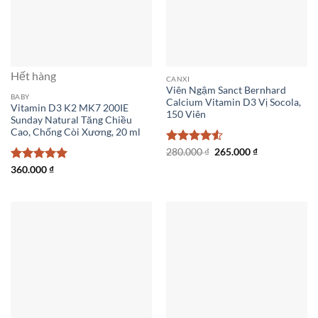
Hết hàng
CANXI
Viên Ngậm Sanct Bernhard
BABY
Calcium Vitamin D3 Vị Socola,
Vitamin D3 K2 MK7 200IE
150 Viên
Sunday Natural Tăng Chiều
Cao, Chống Còi Xương, 20 ml
Giá
Giá
Được xếp
280.000
₫
265.000
₫
gốc
hiện
hạng
4.5
Được xếp
360.000
₫
là:
tại
5 sao
280.000 ₫.
là:
hạng
5
5
265.000 ₫.
sao