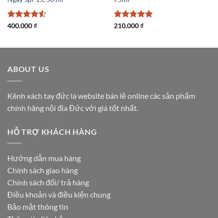
Được xếp
Được xếp
400.000
₫
210.000
₫
hạng
4.5
hạng
5
5
5 sao
sao
ABOUT US
Kênh xách tay đức là website bán lẻ online các sản phẩm
chính hãng nội địa Đức với giá tốt nhất.
HỖ TRỢ KHÁCH HÀNG
Hướng dẫn mua hàng
Chính sách giao hàng
Chính sách đổi/ trả hàng
Điều khoản và điều kiện chung
Bảo mật thông tin