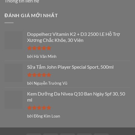
Thông tin liên hệ
ĐÁNH GIÁ MỚI NHẤT
Doppelherz Vitamin K2 + D3 2500 I.E Hỗ Trợ
Xương Chắc Khỏe, 30 Viên
Được xếp
bởi Hà Văn Minh
hạng
5
5
sao
Sữa Tắm John Player Special Sport, 500ml
Được xếp
bởi Nguyễn Trường Vũ
hạng
5
5
sao
Kem Dưỡng Da Nivea Q10 Ban Ngày Spf 30, 50
ml
Được xếp
bởi Đồng Kim Loan
hạng
5
5
sao