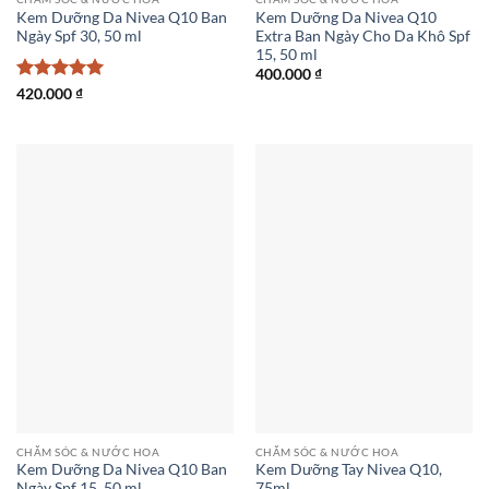
Kem Dưỡng Da Nivea Q10 Ban
Kem Dưỡng Da Nivea Q10
Ngày Spf 30, 50 ml
Extra Ban Ngày Cho Da Khô Spf
15, 50 ml
400.000
₫
Được xếp
420.000
₫
hạng
5
5
sao
CHĂM SÓC & NƯỚC HOA
CHĂM SÓC & NƯỚC HOA
Kem Dưỡng Da Nivea Q10 Ban
Kem Dưỡng Tay Nivea Q10,
Ngày Spf 15, 50 ml
75ml