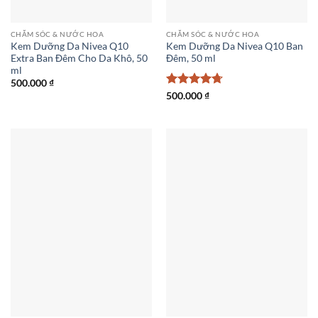
CHĂM SÓC & NƯỚC HOA
CHĂM SÓC & NƯỚC HOA
Kem Dưỡng Da Nivea Q10
Kem Dưỡng Da Nivea Q10 Ban
Extra Ban Đêm Cho Da Khô, 50
Đêm, 50 ml
ml
500.000
₫
Được xếp
500.000
₫
hạng
4.71
5 sao