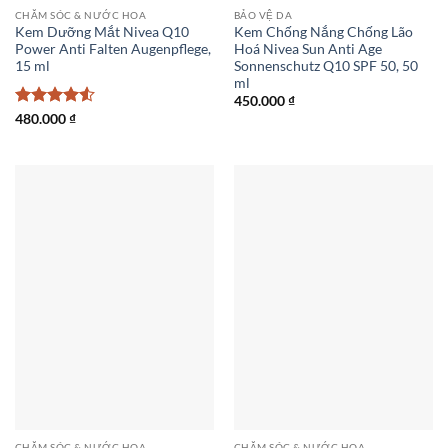
CHĂM SÓC & NƯỚC HOA
BẢO VỆ DA
Kem Dưỡng Mắt Nivea Q10
Kem Chống Nắng Chống Lão
Power Anti Falten Augenpflege,
Hoá Nivea Sun Anti Age
15 ml
Sonnenschutz Q10 SPF 50, 50
ml
450.000
₫
Được xếp
480.000
₫
hạng
4.5
5 sao
CHĂM SÓC & NƯỚC HOA
CHĂM SÓC & NƯỚC HOA