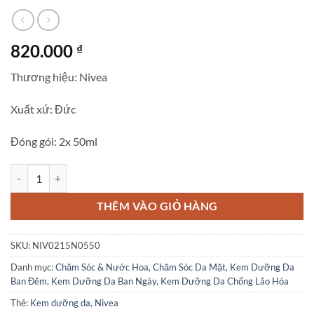
820.000
₫
Thương hiệu: Nivea
Xuất xứ: Đức
Đóng gói: 2x 50ml
Bộ Kem Dưỡng Nivea Q10 Anti Falten Đêm & Ngày Spf 15 số lượng
THÊM VÀO GIỎ HÀNG
SKU:
NIV0215N0550
Danh mục:
Chăm Sóc & Nước Hoa
,
Chăm Sóc Da Mặt
,
Kem Dưỡng Da
Ban Đêm
,
Kem Dưỡng Da Ban Ngày
,
Kem Dưỡng Da Chống Lão Hóa
Thẻ:
Kem dưỡng da
,
Nivea