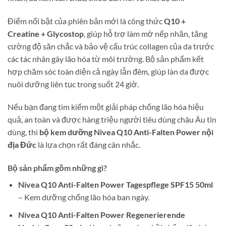
Điểm nổi bật của phiên bản mới là công thức
Q10 +
Creatine + Glycostop
, giúp hỗ trợ làm mờ nếp nhăn, tăng
cường độ săn chắc và bảo vệ cấu trúc collagen của da trước
các tác nhân gây lão hóa từ môi trường. Bộ sản phẩm kết
hợp chăm sóc toàn diện cả ngày lẫn đêm, giúp làn da được
nuôi dưỡng liên tục trong suốt 24 giờ.
Nếu bạn đang tìm kiếm một giải pháp chống lão hóa hiệu
quả, an toàn và được hàng triệu người tiêu dùng châu Âu tin
dùng, thì
bộ kem dưỡng Nivea Q10 Anti-Falten Power nội
địa Đức
là lựa chọn rất đáng cân nhắc.
Bộ sản phẩm gồm những gì?
Nivea Q10 Anti-Falten Power Tagespflege SPF15 50ml
– Kem dưỡng chống lão hóa ban ngày.
Nivea Q10 Anti-Falten Power Regenerierende