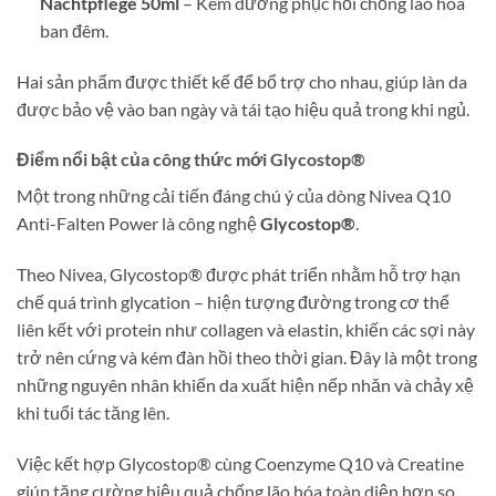
Nachtpflege 50ml
– Kem dưỡng phục hồi chống lão hóa
ban đêm.
Hai sản phẩm được thiết kế để bổ trợ cho nhau, giúp làn da
được bảo vệ vào ban ngày và tái tạo hiệu quả trong khi ngủ.
Điểm nổi bật của công thức mới Glycostop®
Một trong những cải tiến đáng chú ý của dòng Nivea Q10
Anti-Falten Power là công nghệ
Glycostop®
.
Theo Nivea, Glycostop® được phát triển nhằm hỗ trợ hạn
chế quá trình glycation – hiện tượng đường trong cơ thể
liên kết với protein như collagen và elastin, khiến các sợi này
trở nên cứng và kém đàn hồi theo thời gian. Đây là một trong
những nguyên nhân khiến da xuất hiện nếp nhăn và chảy xệ
khi tuổi tác tăng lên.
Việc kết hợp Glycostop® cùng Coenzyme Q10 và Creatine
giúp tăng cường hiệu quả chống lão hóa toàn diện hơn so