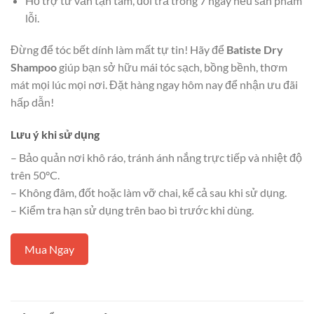
Hỗ trợ tư vấn tận tâm, đổi trả trong 7 ngày nếu sản phẩm
lỗi.
Đừng để tóc bết dính làm mất tự tin! Hãy để
Batiste Dry
Shampoo
giúp bạn sở hữu mái tóc sạch, bồng bềnh, thơm
mát mọi lúc mọi nơi. Đặt hàng ngay hôm nay để nhận ưu đãi
hấp dẫn!
Lưu ý khi sử dụng
– Bảo quản nơi khô ráo, tránh ánh nắng trực tiếp và nhiệt độ
trên 50°C.
– Không đâm, đốt hoặc làm vỡ chai, kể cả sau khi sử dụng.
– Kiểm tra hạn sử dụng trên bao bì trước khi dùng.
Mua Ngay