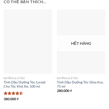
CÓ THỂ BẠN THÍCH…
HẾT HÀNG
DƯỠNG & Ủ TÓC
DƯỠNG & Ủ TÓC
Tinh Dầu Dưỡng Tóc Loreal
Tinh Dầu Dưỡng Tóc Gliss Kur,
Cho Tóc Khô Xơ, 100 ml
75 ml
280.000
₫
Được xếp
380.000
₫
hạng
4.5
5 sao