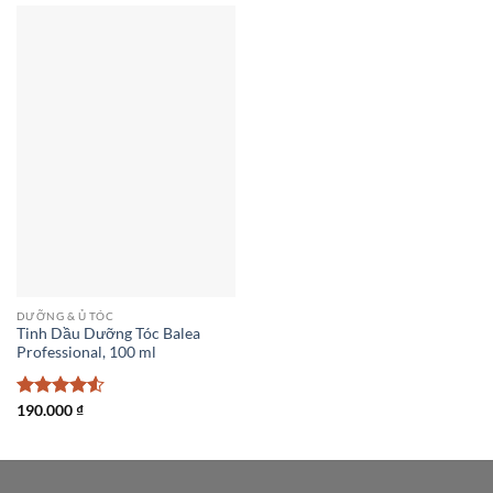
DƯỠNG & Ủ TÓC
Tinh Dầu Dưỡng Tóc Balea
Professional, 100 ml
Được xếp
190.000
₫
hạng
4.5
5 sao