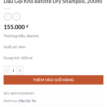
Dầu Gội Khô Batiste Dry Shampoo, 200ml
155.000
₫
Thương hiệu: Batiste
Xuất xứ: Anh
Dung tích: 200 ml
Dầu Gội Khô Batiste Dry Shampoo, 200ml số lượng
THÊM VÀO GIỎ HÀNG
SKU:
BAT0185N0095
Danh mục:
Dầu Gội
,
Tóc