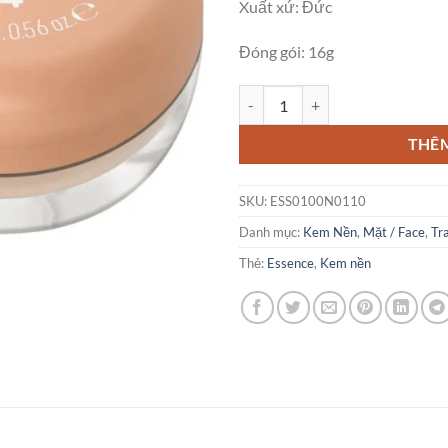
Xuất xứ: Đức
Đóng gói: 16g
Phấn Tươi Essence Soft Touch Mou
THÊ
SKU:
ESS0100N0110
Danh mục:
Kem Nền
,
Mặt / Face
,
Tr
Thẻ:
Essence
,
Kem nền