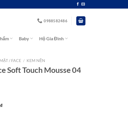
0988582486
Phẩm
Baby
Hộ Gia Đình
MẶT / FACE
/
KEM NỀN
e Soft Touch Mousse 04
Giá
0
₫
hiện
tại
₫.
là: