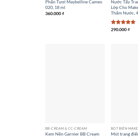
Phấn Tươi Maybelline Cameo
Nước Tẩy Tran
020, 18 ml
Lớp Cho Mak
Thấm Nước, 4
360.000
₫
Được xếp
290.000
₫
hạng
5
5
sao
BB-CREAM & CC-CREAM
BỌT BIỂN MAK
Kem Nền Garnier BB Cream
Mút trang điể