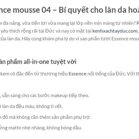
nce mousse 04 – Bí quyết cho làn da h
 đa năng, vừa tiện lợi vừa mang lại lớp nền mịn màng tự nhiên?
P
êu thích rộng rãi tại Đức và nay có mặt tại
kenhxachtayduc.com
của làn da. Hãy cùng khám phá lý do vì sao phấn tươi Essence mo
n phẩm all-in-one tuyệt vời
 kem cô đặc đến từ thương hiệu
Essence
nổi tiếng của Đức. Với t
, sẵn sàng cho các bước makeup tiếp theo.
i làn da đều màu, không tì vết.
n đỏ mà không cần thêm sản phẩm phụ trợ.
u ứng matte nhẹ nhàng, không bóng dầu.