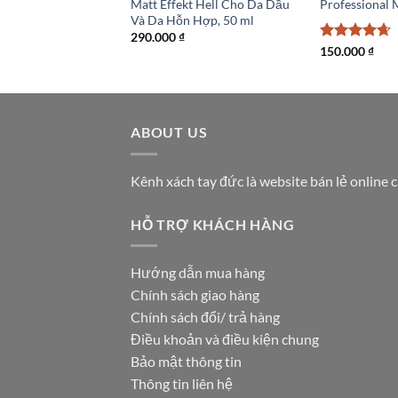
Matt Effekt Hell Cho Da Dầu
Professional 
Và Da Hỗn Hợp, 50 ml
290.000
₫
Được xếp
150.000
₫
hạng
4.67
5 sao
ABOUT US
Kênh xách tay đức là website bán lẻ online 
HỖ TRỢ KHÁCH HÀNG
Hướng dẫn mua hàng
Chính sách giao hàng
Chính sách đổi/ trả hàng
Điều khoản và điều kiện chung
Bảo mật thông tin
Thông tin liên hệ