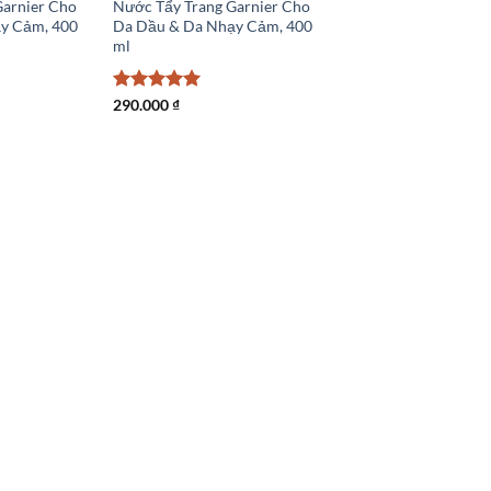
Garnier Cho
Nước Tẩy Trang Garnier Cho
y Cảm, 400
Da Dầu & Da Nhạy Cảm, 400
ml
Được xếp
290.000
₫
hạng
5
5
sao