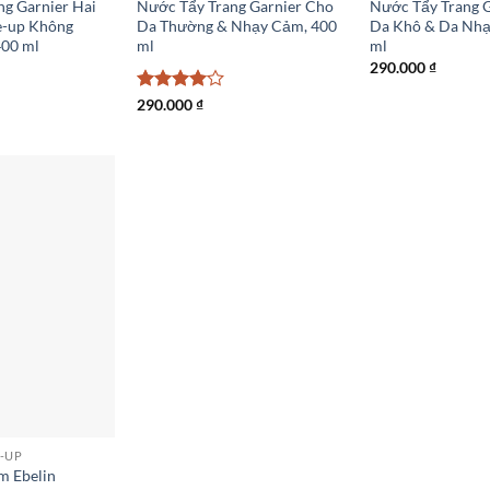
g Garnier Hai
Nước Tẩy Trang Garnier Cho
Nước Tẩy Trang 
e-up Không
Da Thường & Nhạy Cảm, 400
Da Khô & Da Nhạ
00 ml
ml
ml
290.000
₫
Được
290.000
₫
xếp hạng
4
5 sao
E-UP
m Ebelin