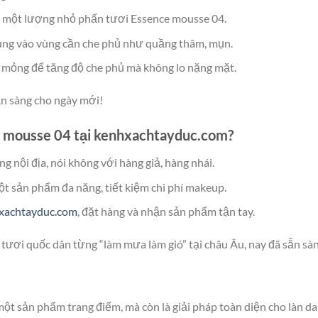
ấy một lượng nhỏ phấn tươi Essence mousse 04.
rung vào vùng cần che phủ như quầng thâm, mụn.
 mỏng để tăng độ che phủ mà không lo nặng mặt.
ẵn sàng cho ngày mới!
e mousse 04 tại kenhxachtayduc.com?
g nội địa, nói không với hàng giả, hàng nhái.
ột sản phẩm đa năng, tiết kiệm chi phí makeup.
xachtayduc.com
, đặt hàng và nhận sản phẩm tận tay.
tươi quốc dân từng “làm mưa làm gió” tại châu Âu, nay đã sẵn sàn
ột sản phẩm trang điểm, mà còn là giải pháp toàn diện cho làn da