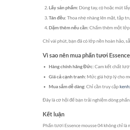
Lấy sản phẩm
: Dùng tay, cọ hoặc mút l
Tán đều
: Thoa nhẹ nhàng lên mặt, tập t
Dặm thêm nếu cần
: Chấm thêm một lớp
Chỉ vài phút, bạn đã có lớp nền hoàn hảo, s
Vì sao nên mua phấn tươi Essenc
Hàng chính hãng Đức
: Cam kết chất lượn
Giá cả cạnh tranh
: Mức giá hợp lý cho m
Mua sắm dễ dàng
: Chỉ cần truy cập
kenh
Đây là cơ hội để bạn trải nghiệm dòng phấn 
Kết luận
Phấn tươi Essence mousse 04 không chỉ là m