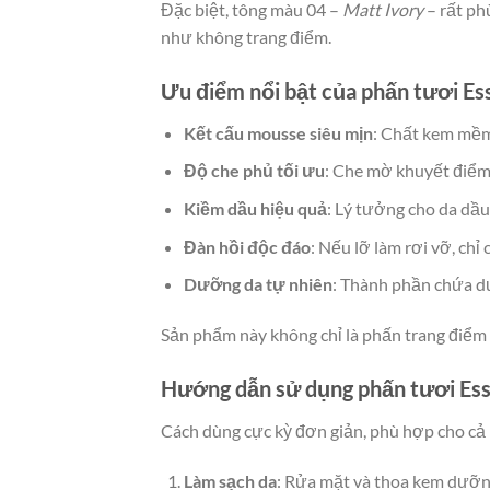
Đặc biệt, tông màu 04 –
Matt Ivory
– rất ph
như không trang điểm.
Ưu điểm nổi bật của phấn tươi E
Kết cấu mousse siêu mịn
: Chất kem mềm 
Độ che phủ tối ưu
: Che mờ khuyết điểm
Kiềm dầu hiệu quả
: Lý tưởng cho da dầu
Đàn hồi độc đáo
: Nếu lỡ làm rơi vỡ, ch
Dưỡng da tự nhiên
: Thành phần chứa dư
Sản phẩm này không chỉ là phấn trang điểm m
Hướng dẫn sử dụng phấn tươi Es
Cách dùng cực kỳ đơn giản, phù hợp cho cả
Làm sạch da
: Rửa mặt và thoa kem dưỡn