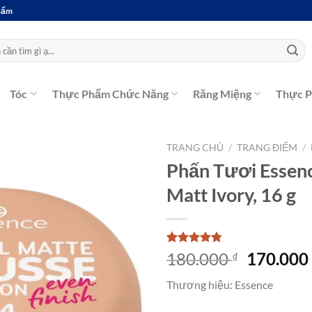
Phẩm
Tóc
Thực Phẩm Chức Năng
Răng Miệng
Thực 
TRANG CHỦ
/
TRANG ĐIỂM
/
Phấn Tươi Essenc
Matt Ivory, 16 g
4.75
4
trên 5
Giá
180.000
170.00
₫
dựa trên
gốc
đánh giá
Thương hiệu: Essence
là:
180.000 