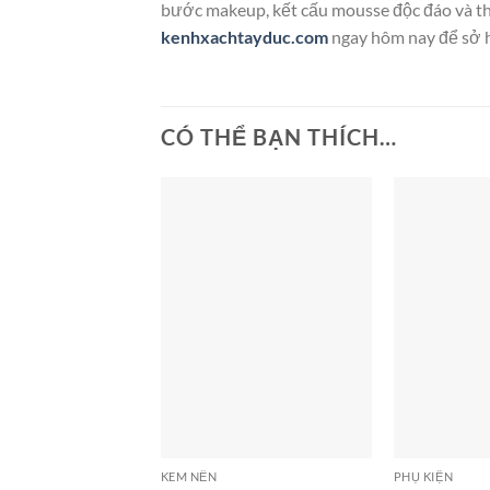
bước makeup, kết cấu mousse độc đáo và thà
kenhxachtayduc.com
ngay hôm nay để sở h
CÓ THỂ BẠN THÍCH…
KEM NỀN
PHỤ KIỆN