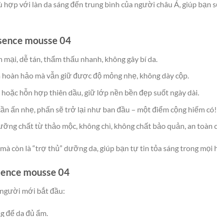
ù hợp với làn da sáng đến trung bình của người châu Á, giúp bạn 
ssence mousse 04
mại, dễ tán, thẩm thấu nhanh, không gây bí da.
 hoàn hảo mà vẫn giữ được độ mỏng nhẹ, không dày cộp.
 hoặc hỗn hợp thiên dầu, giữ lớp nền bền đẹp suốt ngày dài.
ỉ cần ấn nhẹ, phấn sẽ trở lại như ban đầu – một điểm cộng hiếm có!
ỡng chất từ thảo mộc, không chì, không chất bảo quản, an toàn c
à còn là “trợ thủ” dưỡng da, giúp bạn tự tin tỏa sáng trong mọi h
sence mousse 04
 người mới bắt đầu:
g để da đủ ẩm.