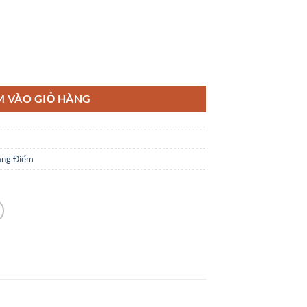
170.000 ₫.
sse 04 Matt Ivory, 16 g số lượng
M VÀO GIỎ HÀNG
ang Điểm