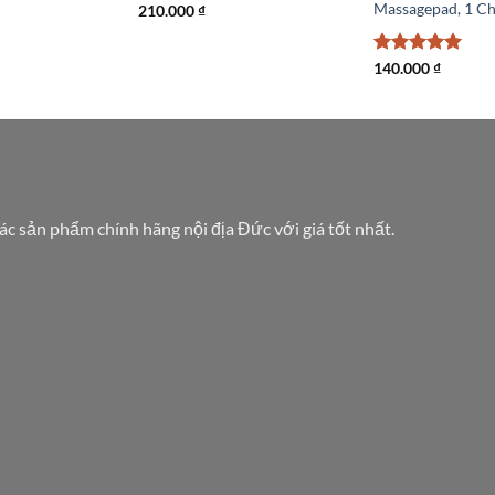
Massagepad, 1 Ch
210.000
₫
Được xếp
140.000
₫
hạng
5
5
sao
các sản phẩm chính hãng nội địa Đức với giá tốt nhất.