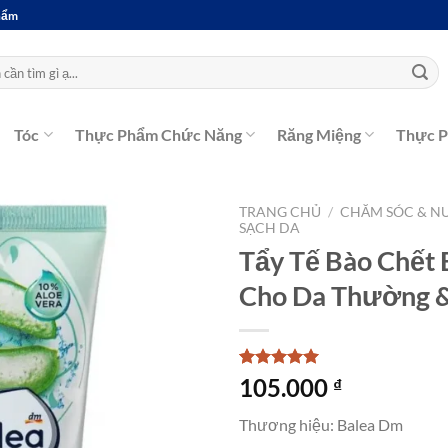
Phẩm
Tóc
Thực Phẩm Chức Năng
Răng Miệng
Thực 
TRANG CHỦ
/
CHĂM SÓC & N
SẠCH DA
Tẩy Tế Bào Chết 
Cho Da Thường &
5
1
trên 5
105.000
₫
dựa trên
đánh giá
Thương hiệu: Balea Dm