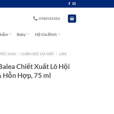
0988582486
Phẩm
Baby
Hộ Gia Đình
ƯỚC HOA
/
CHĂM SÓC DA MẶT
/
LÀM
Balea Chiết Xuất Lô Hội
 Hỗn Hợp, 75 ml