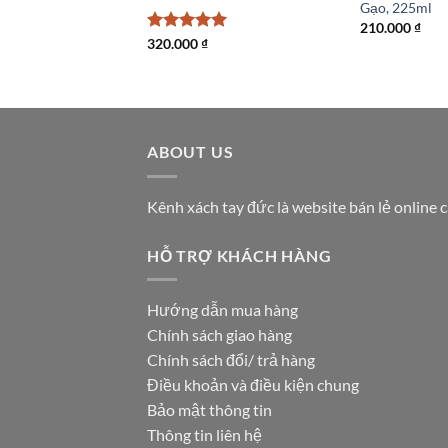
Gạo, 225ml
210.000
₫
Được xếp
320.000
₫
hạng
5
5
sao
ABOUT US
Kênh xách tay đức là website bán lẻ online 
HỖ TRỢ KHÁCH HÀNG
Hướng dẫn mua hàng
Chính sách giao hàng
Chính sách đổi/ trả hàng
Điều khoản và điều kiện chung
Bảo mật thông tin
Thông tin liên hệ