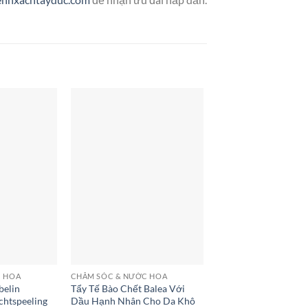
C HOA
CHĂM SÓC & NƯỚC HOA
belin
Tẩy Tế Bào Chết Balea Với
chtspeeling
Dầu Hạnh Nhân Cho Da Khô