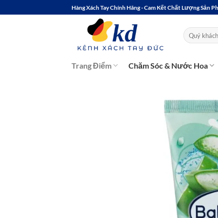
Bỏ
Hàng Xách Tay Chính Hãng - Cam Kết Chất Lượng Sản 
qua
nội
Tìm
kiếm:
dung
Trang Điểm
Chăm Sóc & Nước Hoa