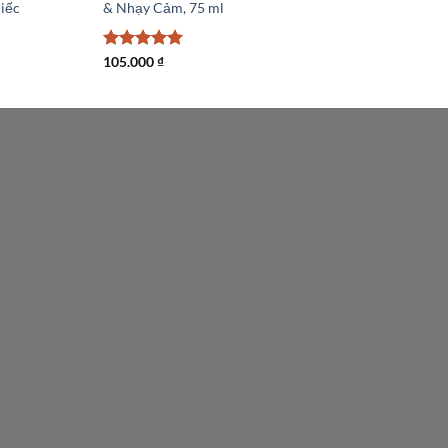
iếc
& Nhạy Cảm, 75 ml
Được xếp
105.000
₫
hạng
5
5
sao