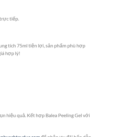
rực tiếp.
ung tích 75ml tiện lợi, sản phẩm phù hợp
iá hợp lý!
ụn hiệu quả. Kết hợp Balea Peeling Gel với
enhxachtayduc.com
để nhận ưu đãi hấp dẫn.