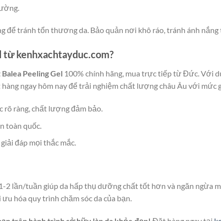
hường.
g để tránh tổn thương da. Bảo quản nơi khô ráo, tránh ánh nắng t
el từ kenhxachtayduc.com?
 Balea Peeling Gel
100% chính hãng, mua trực tiếp từ Đức. Với d
 hàng ngay hôm nay để trải nghiệm chất lượng châu Âu với mức g
c rõ ràng, chất lượng đảm bảo.
ên toàn quốc.
 giải đáp mọi thắc mắc.
t 1-2 lần/tuần giúp da hấp thụ dưỡng chất tốt hơn và ngăn ngừa m
 ưu hóa quy trình chăm sóc da của bạn.
ạn trên hành trình sở hữu làn da khỏe đẹp!
Đặt hàng ngay tại
k