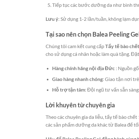
Tiếp tục các bước dưỡng da như bình t
Lưu ý
: Sử dụng 1-2 lần/tuần, không lạm dụn
Tại sao nên chọn Balea Peeling G
Chúng tôi cam kết cung cấp
Tẩy tế bào chết
cho sử dụng cá nhân hoặc làm quà tặng. Đặt
Hàng chính hãng nội địa Đức
: Nguồn gố
Giao hàng nhanh chóng
: Giao tận nơi tr
Hỗ trợ tận tâm
: Đội ngũ tư vấn sẵn sàng
Lời khuyên từ chuyên gia
Theo các chuyên gia da liễu, tẩy tế bào chế
các sản phẩm dưỡng da khác từ Balea để tối
Hãy để Balea Peeling Gel đồng hành cùng b