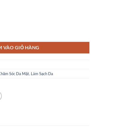
t Lô Hội Cho Da Thường & Hỗn Hợp, 75 ml số lượng
M VÀO GIỎ HÀNG
Chăm Sóc Da Mặt
,
Làm Sạch Da