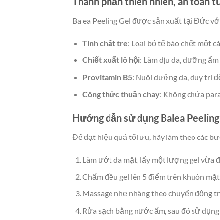
Thành phần thiên nhiên, an toàn 
Balea Peeling Gel được sản xuất tại Đức vớ
Tinh chất tre
: Loại bỏ tế bào chết một 
Chiết xuất lô hội
: Làm dịu da, dưỡng ẩm 
Provitamin B5
: Nuôi dưỡng da, duy trì 
Công thức thuần chay
: Không chứa para
Hướng dẫn sử dụng Balea Peeling
Để đạt hiệu quả tối ưu, hãy làm theo các bư
Làm ướt da mặt, lấy một lượng gel vừa đủ
Chấm đều gel lên 5 điểm trên khuôn mặt (
Massage nhẹ nhàng theo chuyển động tròn
Rửa sạch bằng nước ấm, sau đó sử dụng 