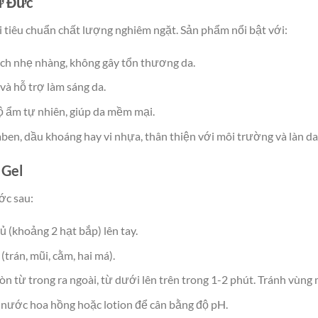
từ Đức
i tiêu chuẩn chất lượng nghiêm ngặt. Sản phẩm nổi bật với:
cách nhẹ nhàng, không gây tổn thương da.
và hỗ trợ làm sáng da.
độ ẩm tự nhiên, giúp da mềm mại.
ben, dầu khoáng hay vi nhựa, thân thiện với môi trường và làn da
 Gel
ớc sau:
 (khoảng 2 hạt bắp) lên tay.
trán, mũi, cằm, hai má).
 từ trong ra ngoài, từ dưới lên trên trong 1-2 phút. Tránh vùng 
nước hoa hồng hoặc lotion để cân bằng độ pH.