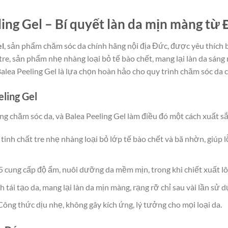
ling Gel – Bí quyết làn da mịn màng từ
el
, sản phẩm chăm sóc da chính hãng nội địa Đức, được yêu thích b
t tre, sản phẩm nhẹ nhàng loại bỏ tế bào chết, mang lại làn da sán
Balea Peeling Gel là lựa chọn hoàn hảo cho quy trình chăm sóc da 
eling Gel
ng chăm sóc da, và Balea Peeling Gel làm điều đó một cách xuất s
ừ tinh chất tre nhẹ nhàng loại bỏ lớp tế bào chết và bã nhờn, giúp
5 cung cấp độ ẩm, nuôi dưỡng da mềm mịn, trong khi chiết xuất lô 
 tái tạo da, mang lại làn da mịn màng, rạng rỡ chỉ sau vài lần sử d
 Công thức dịu nhẹ, không gây kích ứng, lý tưởng cho mọi loại da.