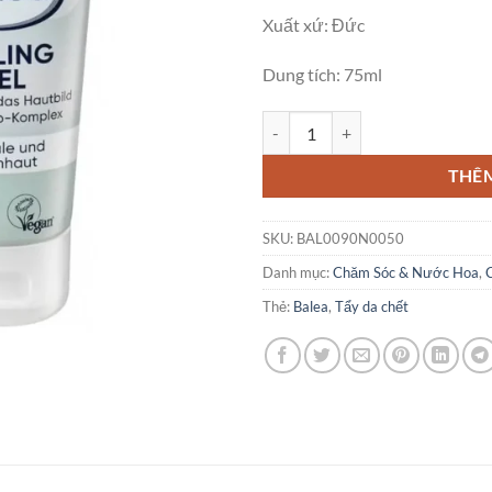
Xuất xứ: Đức
Dung tích: 75ml
Tẩy Tế Bào Chết Balea Chiết Xuấ
THÊ
SKU:
BAL0090N0050
Danh mục:
Chăm Sóc & Nước Hoa
,
Thẻ:
Balea
,
Tẩy da chết