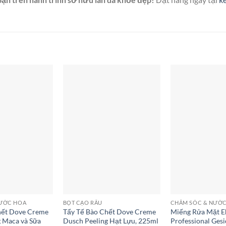
NƯỚC HOA
BỌT CẠO RÂU
CHĂM SÓC & NƯỚ
hết Dove Creme
Tẩy Tế Bào Chết Dove Creme
Miếng Rửa Mặt E
 Maca và Sữa
Dusch Peeling Hạt Lựu, 225ml
Professional Gesi