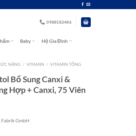
0988582486
Phẩm
Baby
Hộ Gia Đình
HỨC NĂNG
/
VITAMIN
/
VITAMIN TỔNG
ol Bổ Sung Canxi &
ng Hợp + Canxi, 75 Viên
. Fabrik GmbH