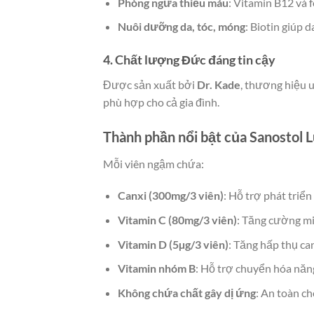
Phòng ngừa thiếu máu
: Vitamin B12 và f
Nuôi dưỡng da, tóc, móng
: Biotin giúp 
4. Chất lượng Đức đáng tin cậy
Được sản xuất bởi
Dr. Kade
, thương hiệu 
phù hợp cho cả gia đình.
Thành phần nổi bật của Sanostol 
Mỗi viên ngậm chứa:
Canxi (300mg/3 viên)
: Hỗ trợ phát triể
Vitamin C (80mg/3 viên)
: Tăng cường mi
Vitamin D (5µg/3 viên)
: Tăng hấp thụ ca
Vitamin nhóm B
: Hỗ trợ chuyển hóa năn
Không chứa chất gây dị ứng
: An toàn ch