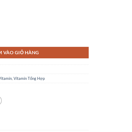
i & Multi-Vitamin Tổng Hợp + Canxi, 75 Viên số lượng
M VÀO GIỎ HÀNG
Vitamin
,
Vitamin Tổng Hợp