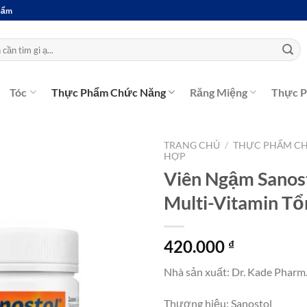
Phẩm
Tóc
Thực Phẩm Chức Năng
Răng Miệng
Thực 
TRANG CHỦ
/
THỰC PHẨM C
HỢP
Viên Ngậm Sanost
Multi-Vitamin Tổ
420.000
₫
Nhà sản xuất: Dr. Kade Pharm
Thương hiệu: Sanostol