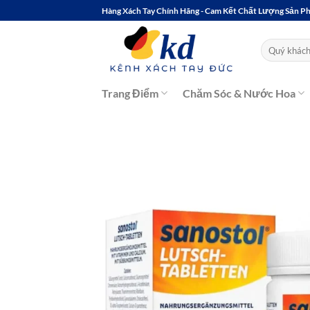
Bỏ
Hàng Xách Tay Chính Hãng - Cam Kết Chất Lượng Sản 
qua
nội
Tìm
kiếm:
dung
Trang Điểm
Chăm Sóc & Nước Hoa