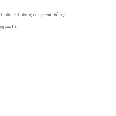
d, folic acid, biotin) cùng
canxi
, hỗ trợ:
ng của trẻ.