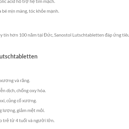
olic acid hỗ trợ hệ tim mạch.
da bé mịn màng, tóc khỏe mạnh.
uy tín hơn 100 năm tại Đức, Sanostol Lutschtabletten đáp ứng tiê
Lutschtabletten
n xương và răng.
ễn dịch, chống oxy hóa.
nxi, củng cố xương.
g lượng, giảm mệt mỏi.
o trẻ từ 4 tuổi và người lớn.