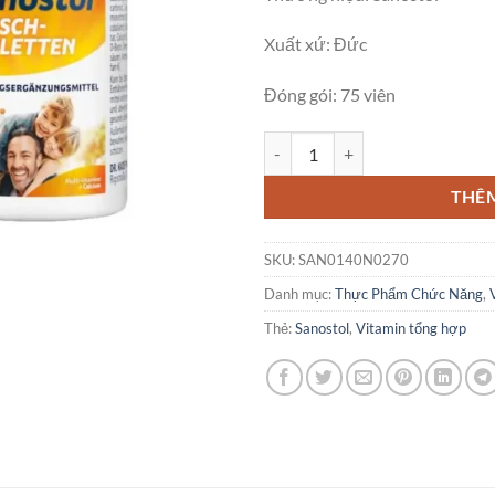
Xuất xứ: Đức
Đóng gói: 75 viên
Viên Ngậm Sanostol Bổ Sung Canx
THÊ
SKU:
SAN0140N0270
Danh mục:
Thực Phẩm Chức Năng
,
Thẻ:
Sanostol
,
Vitamin tổng hợp