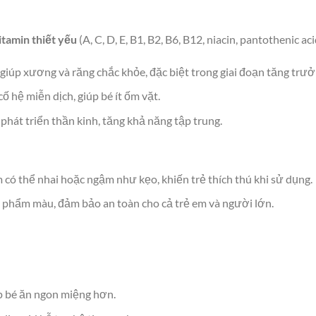
vitamin thiết yếu
(A, C, D, E, B1, B2, B6, B12, niacin, pantothenic aci
 giúp xương và răng chắc khỏe, đặc biệt trong giai đoạn tăng trưở
cố hệ miễn dịch, giúp bé ít ốm vặt.
phát triển thần kinh, tăng khả năng tập trung.
m có thể nhai hoặc ngậm như kẹo, khiến trẻ thích thú khi sử dụng.
phẩm màu, đảm bảo an toàn cho cả trẻ em và người lớn.
iúp bé ăn ngon miệng hơn.