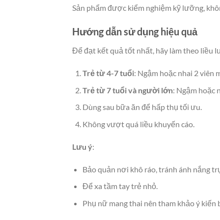
Sản phẩm được kiểm nghiệm kỹ lưỡng, không
Hướng dẫn sử dụng hiệu quả
Để đạt kết quả tốt nhất, hãy làm theo liều 
Trẻ từ 4-7 tuổi
: Ngậm hoặc nhai 2 viên m
Trẻ từ 7 tuổi và người lớn
: Ngậm hoặc n
Dùng sau bữa ăn để hấp thụ tối ưu.
Không vượt quá liều khuyến cáo.
Lưu ý
:
Bảo quản nơi khô ráo, tránh ánh nắng trự
Để xa tầm tay trẻ nhỏ.
Phụ nữ mang thai nên tham khảo ý kiến b