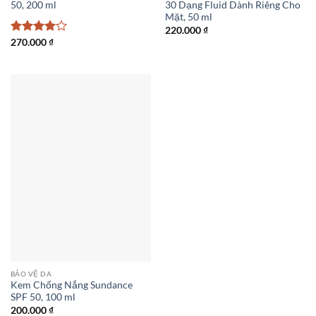
50, 200 ml
30 Dạng Fluid Dành Riêng Cho
Mặt, 50 ml
220.000
₫
Được
270.000
₫
xếp hạng
4
5 sao
BẢO VỆ DA
Kem Chống Nắng Sundance
SPF 50, 100 ml
200.000
₫