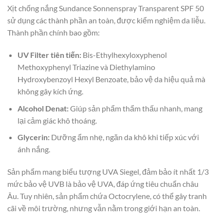
Xịt chống nắng Sundance Sonnenspray Transparent SPF 50
sử dụng các thành phần an toàn, được kiểm nghiệm da liễu.
Thành phần chính bao gồm:
UV Filter tiên tiến:
Bis-Ethylhexyloxyphenol
Methoxyphenyl Triazine và Diethylamino
Hydroxybenzoyl Hexyl Benzoate, bảo vệ da hiệu quả mà
không gây kích ứng.
Alcohol Denat:
Giúp sản phẩm thẩm thấu nhanh, mang
lại cảm giác khô thoáng.
Glycerin:
Dưỡng ẩm nhẹ, ngăn da khô khi tiếp xúc với
ánh nắng.
Sản phẩm mang biểu tượng UVA Siegel, đảm bảo ít nhất 1/3
mức bảo vệ UVB là bảo vệ UVA, đáp ứng tiêu chuẩn châu
Âu. Tuy nhiên, sản phẩm chứa Octocrylene, có thể gây tranh
cãi về môi trường, nhưng vẫn nằm trong giới hạn an toàn.