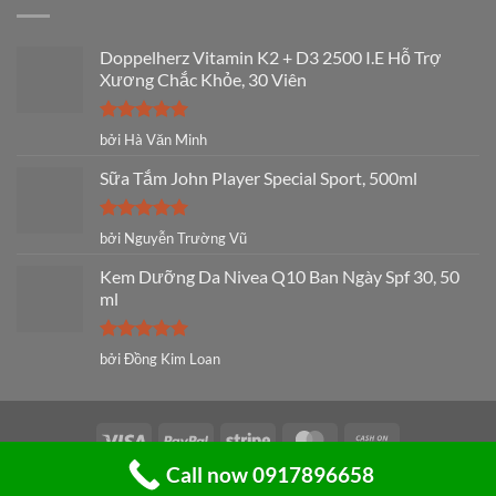
Doppelherz Vitamin K2 + D3 2500 I.E Hỗ Trợ
Xương Chắc Khỏe, 30 Viên
Được xếp
bởi Hà Văn Minh
hạng
5
5
sao
Sữa Tắm John Player Special Sport, 500ml
Được xếp
bởi Nguyễn Trường Vũ
hạng
5
5
sao
Kem Dưỡng Da Nivea Q10 Ban Ngày Spf 30, 50
ml
Được xếp
bởi Đồng Kim Loan
hạng
5
5
sao
Visa
PayPal
Stripe
MasterCard
Cash
On
Call now 0917896658
©
Bản quyền thuộc về Kênh Xách Tay Đức
Delivery