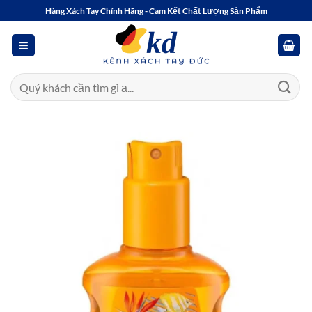
Bỏ
Hàng Xách Tay Chính Hãng - Cam Kết Chất Lượng Sản Phẩm
qua
nội
dung
Tìm
kiếm: