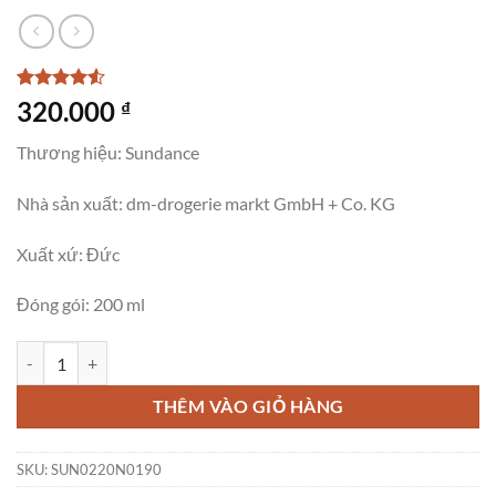
4.5
2
trên 5
320.000
₫
dựa trên
đánh giá
Thương hiệu: Sundance
Nhà sản xuất: dm-drogerie markt GmbH + Co. KG
Xuất xứ: Đức
Đóng gói: 200 ml
Xịt Chống Nắng Sundance SPF 50 Dạng Nước, 200 ml số lượng
THÊM VÀO GIỎ HÀNG
SKU:
SUN0220N0190