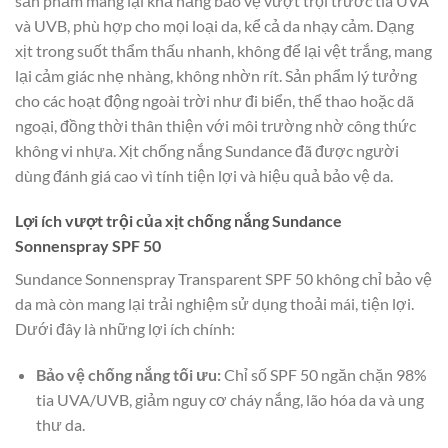
sản phẩm mang lại khả năng bảo vệ vượt trội trước tia UVA
và UVB, phù hợp cho mọi loại da, kể cả da nhạy cảm. Dạng
xịt trong suốt thẩm thấu nhanh, không để lại vệt trắng, mang
lại cảm giác nhẹ nhàng, không nhờn rít. Sản phẩm lý tưởng
cho các hoạt động ngoài trời như đi biển, thể thao hoặc dã
ngoại, đồng thời thân thiện với môi trường nhờ công thức
không vi nhựa. Xịt chống nắng Sundance đã được người
dùng đánh giá cao vì tính tiện lợi và hiệu quả bảo vệ da.
Lợi ích vượt trội của xịt chống nắng Sundance
Sonnenspray SPF 50
Sundance Sonnenspray Transparent SPF 50 không chỉ bảo vệ
da mà còn mang lại trải nghiệm sử dụng thoải mái, tiện lợi.
Dưới đây là những lợi ích chính:
Bảo vệ chống nắng tối ưu:
Chỉ số SPF 50 ngăn chặn 98%
tia UVA/UVB, giảm nguy cơ cháy nắng, lão hóa da và ung
thư da.