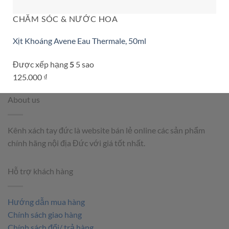
CHĂM SÓC & NƯỚC HOA
Xịt Khoáng Avene Eau Thermale, 50ml
Được xếp hạng
5
5 sao
125.000
₫
About us
Kênh xách tay đức là website bán lẻ online các sản phẩm
chính hãng nội địa Đức với giá tốt nhất.
Hỗ trợ khách hàng
Hướng dẫn mua hàng
Chính sách giao hàng
Chính sách đổi/ trả hàng