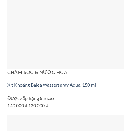
CHĂM SÓC & NƯỚC HOA
Xịt Khoáng Balea Wasserspray Aqua, 150 ml
Được xếp hạng
5
5 sao
Giá
Giá
140.000
₫
130.000
₫
gốc
hiện
là:
tại
140.000 ₫.
là: