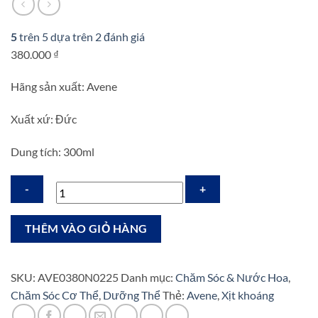
5
trên 5 dựa trên
2
đánh giá
380.000
₫
Hãng sản xuất: Avene
Xuất xứ: Đức
Dung tích: 300ml
Xịt
THÊM VÀO GIỎ HÀNG
Khoáng
Avene
Eau
SKU:
AVE0380N0225
Danh mục:
Chăm Sóc & Nước Hoa
,
Thermale,
Chăm Sóc Cơ Thể
,
Dưỡng Thể
Thẻ:
Avene
,
Xịt khoáng
300ml