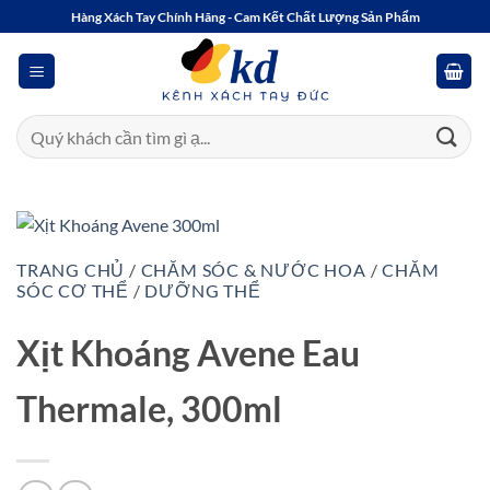
Bỏ
Hàng Xách Tay Chính Hãng - Cam Kết Chất Lượng Sản Phẩm
qua
nội
dung
Tìm
kiếm:
TRANG CHỦ
/
CHĂM SÓC & NƯỚC HOA
/
CHĂM
SÓC CƠ THỂ
/
DƯỠNG THỂ
Xịt Khoáng Avene Eau
Thermale, 300ml