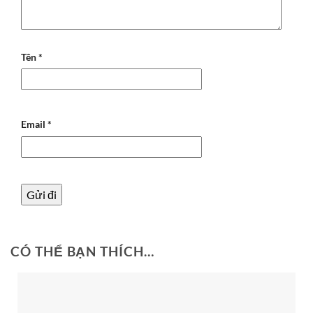
Tên
*
Email
*
CÓ THỂ BẠN THÍCH…