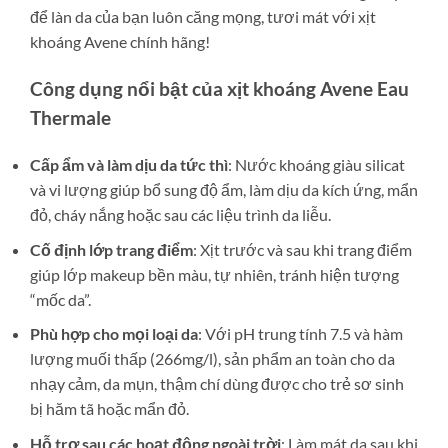
để làn da của bạn luôn căng mọng, tươi mát với xịt
khoáng Avene chính hãng!
Công dụng nổi bật của xịt khoáng Avene Eau
Thermale
Cấp ẩm và làm dịu da tức thì
: Nước khoáng giàu silicat
và vi lượng giúp bổ sung độ ẩm, làm dịu da kích ứng, mẩn
đỏ, cháy nắng hoặc sau các liệu trình da liễu.
Cố định lớp trang điểm
: Xịt trước và sau khi trang điểm
giúp lớp makeup bền màu, tự nhiên, tránh hiện tượng
“mốc da”.
Phù hợp cho mọi loại da
: Với pH trung tính 7.5 và hàm
lượng muối thấp (266mg/l), sản phẩm an toàn cho da
nhạy cảm, da mụn, thậm chí dùng được cho trẻ sơ sinh
bị hăm tã hoặc mẩn đỏ.
Hỗ trợ sau các hoạt động ngoài trời
: Làm mát da sau khi