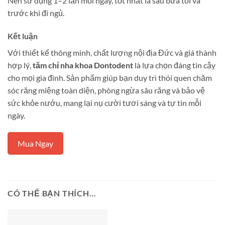
Nên sử dụng 1–2 lần mỗi ngày, tốt nhất là sau bữa tối và
trước khi đi ngủ.
Kết luận
Với thiết kế thông minh, chất lượng nội địa Đức và giá thành
hợp lý,
tăm chỉ nha khoa Dontodent
là lựa chọn đáng tin cậy
cho mọi gia đình. Sản phẩm giúp bạn duy trì thói quen chăm
sóc răng miệng toàn diện, phòng ngừa sâu răng và bảo vệ
sức khỏe nướu, mang lại nụ cười tươi sáng và tự tin mỗi
ngày.
Mua Ngay
CÓ THỂ BẠN THÍCH…