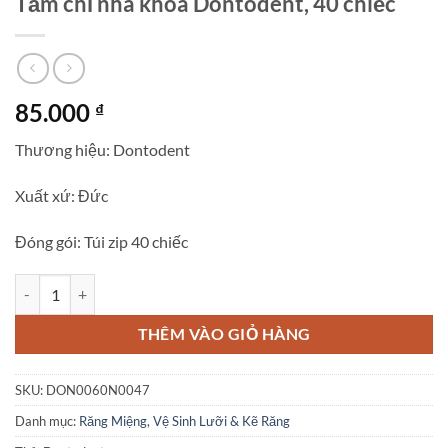
Tăm chỉ nha khoa Dontodent, 40 chiếc
85.000
₫
Thương hiệu: Dontodent
Xuất xứ: Đức
Đóng gói: Túi zip 40 chiếc
Tăm chỉ nha khoa Dontodent, 40 chiếc số lượng
THÊM VÀO GIỎ HÀNG
SKU:
DON0060N0047
Danh mục:
Răng Miệng
,
Vệ Sinh Lưỡi & Kẽ Răng