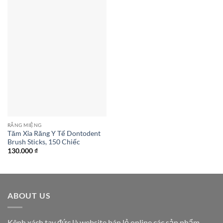
RĂNG MIỆNG
Tăm Xỉa Răng Y Tế Dontodent
Brush Sticks, 150 Chiếc
130.000
₫
ABOUT US
Kênh xách tay đức là website bán lẻ online các sản phẩm