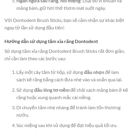
Ngăn ngừa sâu răng, hôi miệng
: Loại bỏ vi khuẩn và
mảng bám, giữ hơi thở thơm mát suốt ngày.
Với Dontodent Brush Sticks, bạn sẽ cảm nhận sự khác biệt
ngay từ lần sử dụng đầu tiên!
Hướng dẫn sử dụng tăm xỉa răng Dontodent
Sử dụng tăm xỉa răng Dontodent Brush Sticks rất đơn giản,
chỉ cần làm theo các bước sau:
Lấy một cây tăm từ hộp, sử dụng
đầu nhọn
để làm
sạch kẽ răng bằng cách đưa nhẹ vào và xoắn qua lại.
Sử dụng
đầu lông tơ mềm
để chải sạch mảng bám ở kẽ
răng hoặc xung quanh mắc cài niềng.
Di chuyển tăm nhẹ nhàng để tránh làm tổn thương
nướu.
Súc miệng sau khi sử dụng để đạt hiệu quả tối ưu.