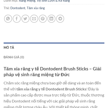
Danh mục:
Răng Miệng
,
Vệ Sinh Lưỡi & Kẽ Răng
Thẻ:
Dontodent
,
Tăm xỉa răng
MÔ TẢ
ĐÁNH GIÁ (0)
Tăm xỉa răng y tế Dontodent Brush Sticks – Giải
pháp vệ sinh răng miệng từ Đức
Chăm sóc răng miệng chưa bao giờ dễ dàng và an toàn đến
thế với
tăm xỉa răng y tế Dontodent Brush Sticks
! Đây là
sản phẩm cao cấp được mua trực tiếp từ Đức, thuộc thương
hiệu Dontodent nổi tiếng với các giải pháp vệ sinh răng
miệng chất lượng châu Âu. Với thiết kế thông minh, chất