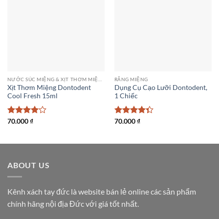
NƯỚC SÚC MIỆNG & XỊT THƠM MIỆNG
RĂNG MIỆNG
Xịt Thơm Miệng Dontodent
Dụng Cụ Cạo Lưỡi Dontodent,
Cool Fresh 15ml
1 Chiếc
Được
70.000
₫
Được xếp
70.000
₫
xếp hạng
hạng
4.33
4
5 sao
5 sao
ABOUT US
Kênh xách tay đức là website bán lẻ online các sản phẩm
chính hãng nội địa Đức với giá tốt nhất.