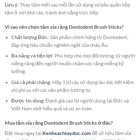
Lưu ý
: Thay tăm mới sau mỗi lần sử dụng và bảo quản hộp
tăm ở nơi khô ráo, tránh ánh nắng trực tiếp.
Vì sao nên chọn tăm xỉa răng Dontodent Brush Sticks?
Chất lượng Đức
: Sản phẩm chính hãng từ Dontodent,
đáp ứng tiêu chuẩn nghiêm ngặt của châu Âu.
Đa năng và tiện lợi
: Phù hợp cho mọi đối tượng, từ người
niềng răng đến người muốn chăm sóc răng miệng kỹ
lưỡng.
Giá cả phải chăng
: Hộp 150 cây sử dụng lâu dài, tiết kiệm
chi phí so với các sản phẩm tương tự.
Được tin dùng
: Đánh giá cao từ người dùng tại Đức và
Việt Nam nhờ hiệu quả và sự an toàn.
Mua tăm xỉa răng Dontodent Brush Sticks ở đâu?
Đặt mua ngay tại
Kenhxachtayduc.com
để sở hữu tăm xỉa