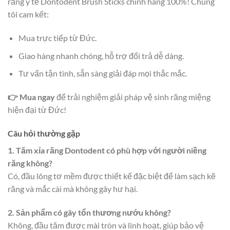
răng y tế Dontodent Brush Sticks chính hãng 100%! Chúng
tôi cam kết:
Mua trực tiếp từ Đức.
Giao hàng nhanh chóng, hỗ trợ đổi trả dễ dàng.
Tư vấn tận tình, sẵn sàng giải đáp mọi thắc mắc.
👉 Mua ngay
để trải nghiệm giải pháp vệ sinh răng miệng
hiện đại từ Đức!
Câu hỏi thường gặp
1. Tăm xỉa răng Dontodent có phù hợp với người niềng
răng không?
Có, đầu lông tơ mềm được thiết kế đặc biệt để làm sạch kẽ
răng và mắc cài mà không gây hư hại.
2. Sản phẩm có gây tổn thương nướu không?
Không, đầu tăm được mài tròn và linh hoạt, giúp bảo vệ