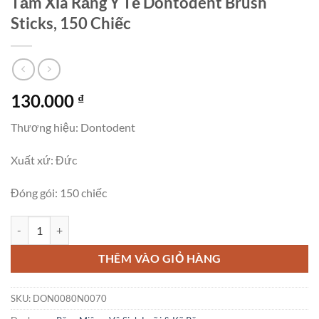
Tăm Xỉa Răng Y Tế Dontodent Brush
Sticks, 150 Chiếc
130.000
₫
Thương hiệu: Dontodent
Xuất xứ: Đức
Đóng gói: 150 chiếc
Tăm Xỉa Răng Y Tế Dontodent Brush Sticks, 150 Chiếc số lượng
THÊM VÀO GIỎ HÀNG
SKU:
DON0080N0070