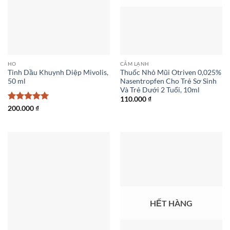
HO
CẢM LẠNH
Tinh Dầu Khuynh Diệp Mivolis,
Thuốc Nhỏ Mũi Otriven 0,025%
50 ml
Nasentropfen Cho Trẻ Sơ Sinh
Và Trẻ Dưới 2 Tuổi, 10ml
110.000
₫
Được xếp
200.000
₫
hạng
5
5
sao
HẾT HÀNG