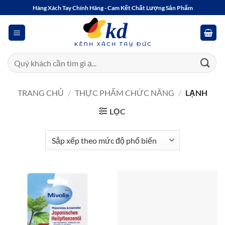
Bỏ
Hàng Xách Tay Chính Hãng - Cam Kết Chất Lượng Sản Phẩm
qua
nội
dung
Tìm
kiếm:
TRANG CHỦ
/
THỰC PHẨM CHỨC NĂNG
/
LẠNH
LỌC