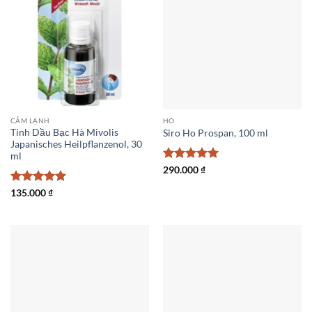
CẢM LẠNH
HO
Tinh Dầu Bạc Hà Mivolis
Siro Ho Prospan, 100 ml
Japanisches Heilpflanzenol, 30
ml
Được xếp
290.000
₫
hạng
5
5
sao
Được xếp
135.000
₫
hạng
5
5
sao