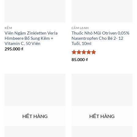
KẼM
CẢM LẠNH
Viên Ngậm Zinkletten Verla
Thuốc Nhỏ Mũi Otriven 0,05%
Himbeere Bổ Sung Kẽm +
Nasentropfen Cho Bé 2- 12
Vitamin C, 50 Viên
Tuổi, 10ml
295.000
₫
Được xếp
85.000
₫
hạng
5
5
sao
HẾT HÀNG
HẾT HÀNG