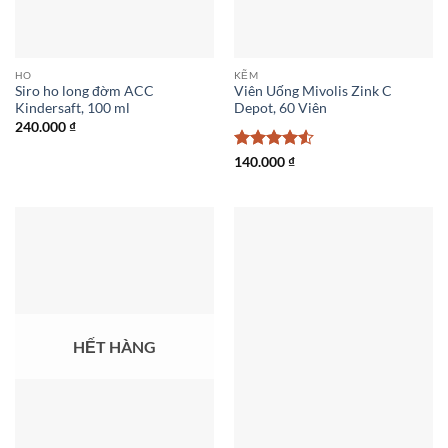
HO
KẼM
Siro ho long đờm ACC
Viên Uống Mivolis Zink C
Kindersaft, 100 ml
Depot, 60 Viên
240.000
₫
Được xếp
140.000
₫
hạng
4.5
5 sao
HẾT HÀNG