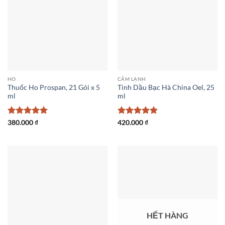
HO
CẢM LẠNH
Thuốc Ho Prospan, 21 Gói x 5
Tinh Dầu Bạc Hà China Oel, 25
ml
ml
Được xếp
Được xếp
380.000
₫
420.000
₫
hạng
5
5
hạng
5
5
sao
sao
HẾT HÀNG