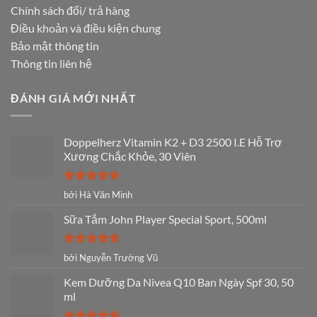
Chính sách đổi/ trả hàng
Điều khoản và điều kiện chung
Bảo mật thông tin
Thông tin liên hệ
ĐÁNH GIÁ MỚI NHẤT
Doppelherz Vitamin K2 + D3 2500 I.E Hỗ Trợ
Xương Chắc Khỏe, 30 Viên
Được xếp
bởi Hà Văn Minh
hạng
5
5
sao
Sữa Tắm John Player Special Sport, 500ml
Được xếp
bởi Nguyễn Trường Vũ
hạng
5
5
sao
Kem Dưỡng Da Nivea Q10 Ban Ngày Spf 30, 50
ml