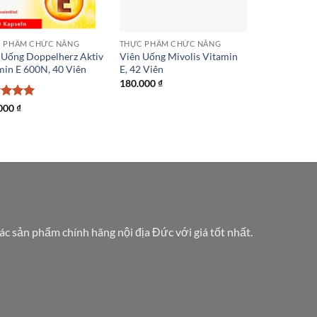
 PHẨM CHỨC NĂNG
THỰC PHẨM CHỨC NĂNG
 Uống Doppelherz Aktiv
Viên Uống Mivolis Vitamin
min E 600N, 40 Viên
E, 42 Viên
180.000
₫
c xếp
000
₫
g
5
5
các sản phẩm chính hãng nội địa Đức với giá tốt nhất.