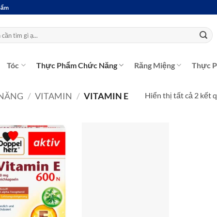
Phẩm
Tóc
Thực Phẩm Chức Năng
Răng Miệng
Thực 
Hiển thị tất cả 2 kết 
 NĂNG
/
VITAMIN
/
VITAMIN E