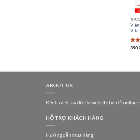
THỰC
Viên
Vita
Đượ
390.
hạn
sao
ABOUT US
Kênh xách tay đức là website bán lẻ online 
HỖ TRỢ KHÁCH HÀNG
Hướng dẫn mua hàng