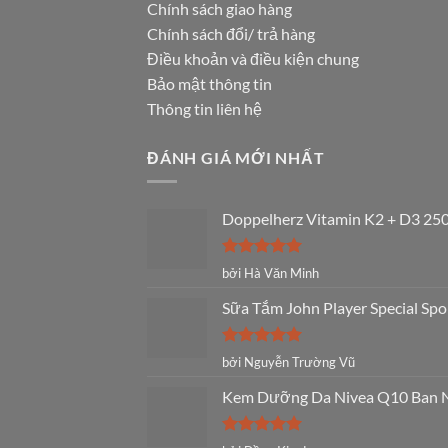
Chính sách giao hàng
Chính sách đổi/ trả hàng
Điều khoản và điều kiện chung
Bảo mật thông tin
Thông tin liên hệ
ĐÁNH GIÁ MỚI NHẤT
Doppelherz Vitamin K2 + D3 250
Được xếp
bởi Hà Văn Minh
hạng
5
5
sao
Sữa Tắm John Player Special Spo
Được xếp
bởi Nguyễn Trường Vũ
hạng
5
5
sao
Kem Dưỡng Da Nivea Q10 Ban Ng
Được xếp