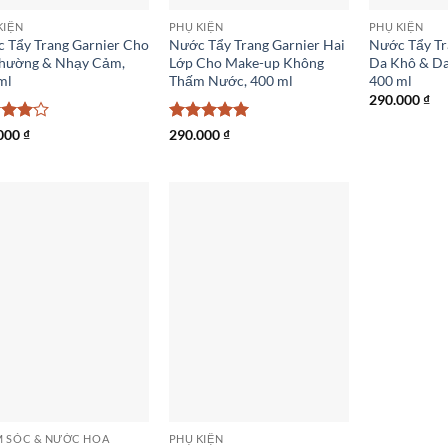
KIỆN
PHỤ KIỆN
PHỤ KIỆN
 Tẩy Trang Garnier Cho
Nước Tẩy Trang Garnier Hai
Nước Tẩy Tr
hường & Nhạy Cảm,
Lớp Cho Make-up Không
Da Khô & D
ml
Thấm Nước, 400 ml
400 ml
290.000
₫
c
Được xếp
000
₫
290.000
₫
hạng
hạng
5
5
sao
sao
 SÓC & NƯỚC HOA
PHỤ KIỆN