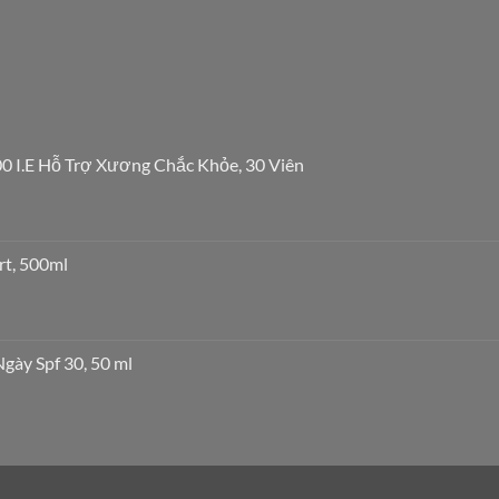
0 I.E Hỗ Trợ Xương Chắc Khỏe, 30 Viên
rt, 500ml
ày Spf 30, 50 ml