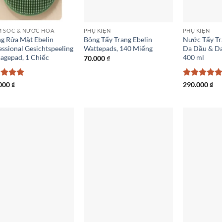
 SÓC & NƯỚC HOA
PHỤ KIỆN
PHỤ KIỆN
g Rửa Mặt Ebelin
Bông Tẩy Trang Ebelin
Nước Tẩy Tr
essional Gesichtspeeling
Wattepads, 140 Miếng
Da Dầu & D
agepad, 1 Chiếc
400 ml
70.000
₫
c xếp
Được xếp
000
₫
290.000
₫
g
5
5
hạng
5
5
sao