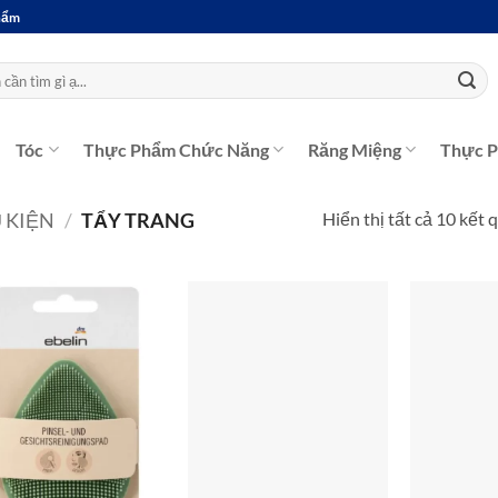
Phẩm
Tóc
Thực Phẩm Chức Năng
Răng Miệng
Thực 
Hiển thị tất cả 10 kết 
 KIỆN
/
TẨY TRANG