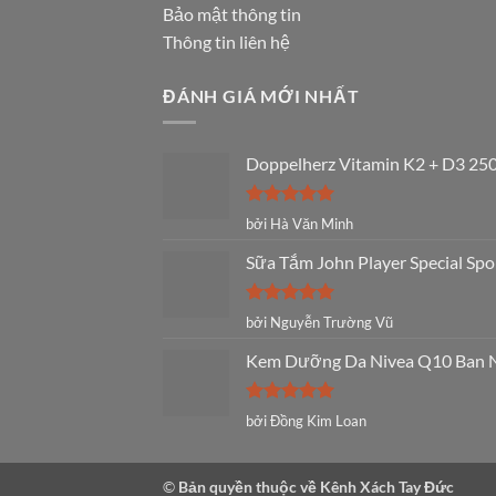
Bảo mật thông tin
Thông tin liên hệ
ĐÁNH GIÁ MỚI NHẤT
Doppelherz Vitamin K2 + D3 250
Được xếp
bởi Hà Văn Minh
hạng
5
5
sao
Sữa Tắm John Player Special Spo
Được xếp
bởi Nguyễn Trường Vũ
hạng
5
5
sao
Kem Dưỡng Da Nivea Q10 Ban Ng
Được xếp
bởi Đồng Kim Loan
hạng
5
5
sao
©
Bản quyền thuộc về Kênh Xách Tay Đức