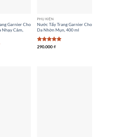
PHỤ KIỆN
ang Garnier Cho
Nước Tẩy Trang Garnier Cho
a Nhạy Cảm,
Da Nhờn Mụn, 400 ml
Được xếp
290.000
₫
hạng
5
5
sao