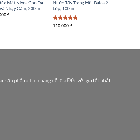
Rửa Mặt Nivea Cho Da
Nước Tẩy Trang Mắt Balea 2
Và Nhạy Cảm, 200 ml
Lớp, 100 ml
000
₫
Được xếp
110.000
₫
hạng
5
5
sao
các sản phẩm chính hãng nội địa Đức với giá tốt nhất.