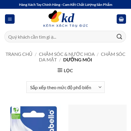
Bỏ
Hàng Xách Tay Chính Hãng - Cam Kết Chất Lượng Sản Phẩm
qua
nội
dung
Tìm
kiếm:
TRANG CHỦ
/
CHĂM SÓC & NƯỚC HOA
/
CHĂM SÓC
DA MẶT
/
DƯỠNG MÔI
LỌC