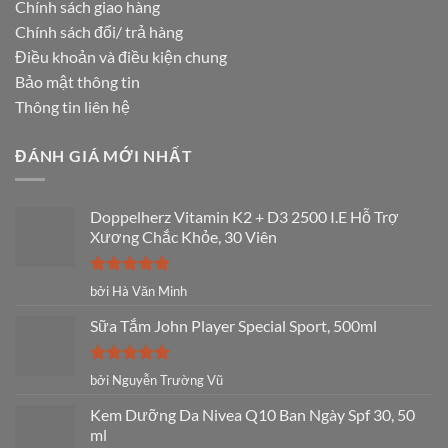
Chính sách giao hàng
Chính sách đổi/ trả hàng
Điều khoản và điều kiện chung
Bảo mật thông tin
Thông tin liên hệ
ĐÁNH GIÁ MỚI NHẤT
Doppelherz Vitamin K2 + D3 2500 I.E Hỗ Trợ
Xương Chắc Khỏe, 30 Viên
Được xếp
bởi Hà Văn Minh
hạng
5
5
sao
Sữa Tắm John Player Special Sport, 500ml
Được xếp
bởi Nguyễn Trường Vũ
hạng
5
5
sao
Kem Dưỡng Da Nivea Q10 Ban Ngày Spf 30, 50
ml