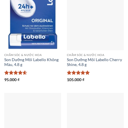
CHĂM SÓC & NƯỚC HOA
CHĂM SÓC & NƯỚC HOA
Son Dưỡng Môi Labello Không
Son Dưỡng Môi Labello Cherry
Màu, 4.8 g
Shine, 4.8 g
Được xếp
Được xếp
95.000
₫
105.000
₫
hạng
4.6
hạng
5
5
5 sao
sao