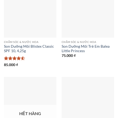
CHĂM SÓC & NƯỚC HOA
CHĂM SÓC & NƯỚC HOA
Son Dưỡng Môi Blistex Classic
Son Dưỡng Môi Trẻ Em Balea
SPF 10, 4,25g
Little Princess
75.000
₫
Được xếp
85.000
₫
hạng
4.5
5 sao
HẾT HÀNG