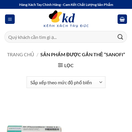
Bỏ
Hàng Xách Tay Chính Hãng - Cam Kết Chất Lượng Sản Phẩm
qua
nội
dung
Tìm
kiếm:
TRANG CHỦ
/
SẢN PHẨM ĐƯỢC GẮN THẺ “SANOFI”
LỌC