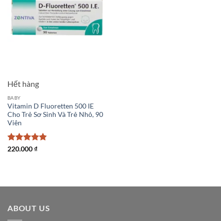
Hết hàng
BABY
Vitamin D Fluoretten 500 IE
Cho Trẻ Sơ Sinh Và Trẻ Nhỏ, 90
Viên
Được xếp
220.000
₫
hạng
4.83
5 sao
ABOUT US