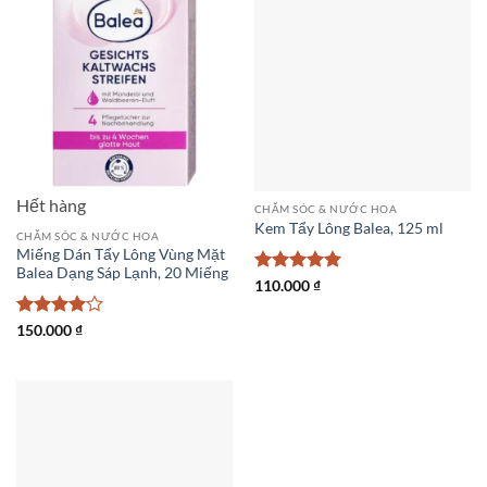
Hết hàng
CHĂM SÓC & NƯỚC HOA
Kem Tẩy Lông Balea, 125 ml
CHĂM SÓC & NƯỚC HOA
Miếng Dán Tẩy Lông Vùng Mặt
Balea Dạng Sáp Lạnh, 20 Miếng
Được xếp
110.000
₫
hạng
5
5
sao
Được
150.000
₫
xếp hạng
4
5 sao