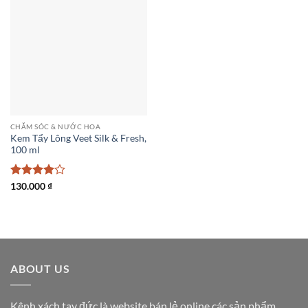
CHĂM SÓC & NƯỚC HOA
Kem Tẩy Lông Veet Silk & Fresh,
100 ml
Được
130.000
₫
xếp hạng
4
5 sao
ABOUT US
Kênh xách tay đức là website bán lẻ online các sản phẩm