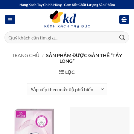
Bỏ
Hàng Xách Tay Chính Hãng - Cam Kết Chất Lượng Sản Phẩm
qua
nội
dung
Tìm
kiếm:
TRANG CHỦ
/
SẢN PHẨM ĐƯỢC GẮN THẺ “TẨY
LÔNG”
LỌC