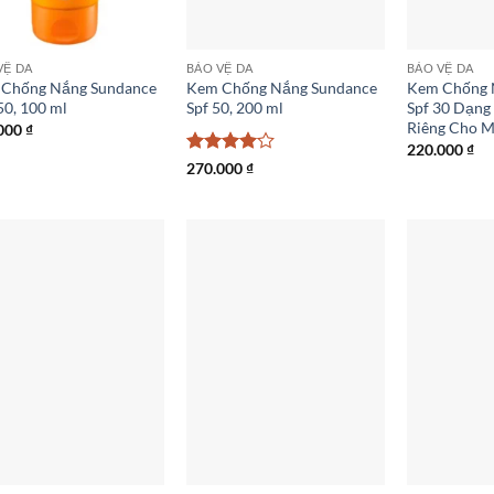
VỆ DA
BẢO VỆ DA
BẢO VỆ DA
Chống Nắng Sundance
Kem Chống Nắng Sundance
Kem Chống 
50, 100 ml
Spf 50, 200 ml
Spf 30 Dạng
Riêng Cho M
000
₫
220.000
₫
Được
270.000
₫
xếp hạng
4
5 sao