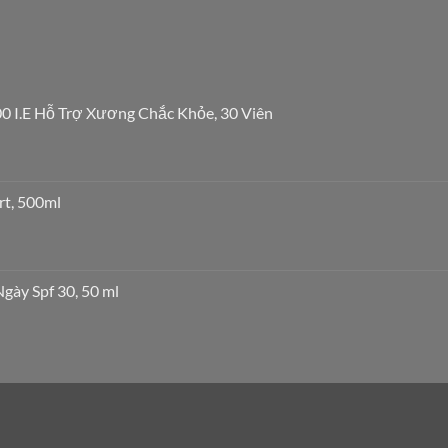
0 I.E Hỗ Trợ Xương Chắc Khỏe, 30 Viên
rt, 500ml
ày Spf 30, 50 ml