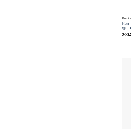
BẢO 
Kem 
SPF 
200.