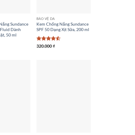
BẢO VỆ DA
Nắng Sundance
Kem Chống Nắng Sundance
 Fluid Dành
SPF 50 Dạng Xịt Sữa, 200 ml
ặt, 50 ml
Được xếp
320.000
₫
hạng
4.5
5 sao