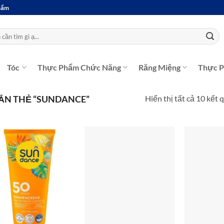
Phẩm
Tóc
Thực Phẩm Chức Năng
Răng Miệng
Thực 
Hiển thị tất cả 10 kết 
ẮN THẺ “SUNDANCE”