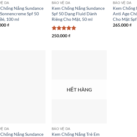
VỆ DA
BẢO VỆ DA
BẢO VỆ DA
Chống Nắng Sundance
Kem Chống Nắng Sundance
Kem Chống 
 Sonnencreme Spf 50
Spf 50 Dạng Fluid Dành
Anti Age Ch
Bé, 100 ml
Riêng Cho Mặt, 50 ml
Cho Mặt Spf 
000
₫
265.000
₫
Được xếp
250.000
₫
hạng
5
5
sao
HẾT HÀNG
VỆ DA
BẢO VỆ DA
Chống Nắng Sundance
Kem Chống Nắng Trẻ Em