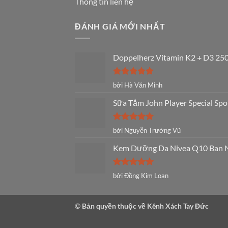
Thông tin liên hệ
ĐÁNH GIÁ MỚI NHẤT
Doppelherz Vitamin K2 + D3 250
Được xếp
bởi Hà Văn Minh
hạng
5
5
sao
Sữa Tắm John Player Special Spo
Được xếp
bởi Nguyễn Trường Vũ
hạng
5
5
sao
Kem Dưỡng Da Nivea Q10 Ban Ng
Được xếp
bởi Đồng Kim Loan
hạng
5
5
sao
©
Bản quyền thuộc về Kênh Xách Tay Đức