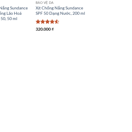
BẢO VỆ DA
Nắng Sundance
Xịt Chống Nắng Sundance
ống Lão Hoá
SPF 50 Dạng Nước, 200 ml
50, 50 ml
Được xếp
320.000
₫
hạng
4.5
5 sao