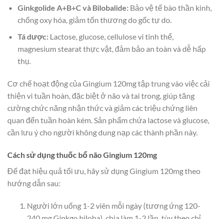
Ginkgolide A+B+C và Bilobalide:
Bảo vệ tế bào thần kinh,
chống oxy hóa, giảm tổn thương do gốc tự do.
Tá dược:
Lactose, glucose, cellulose vi tinh thể,
magnesium stearat thực vật, đảm bảo an toàn và dễ hấp
thụ.
Cơ chế hoạt động của Gingium 120mg tập trung vào việc cải
thiện vi tuần hoàn, đặc biệt ở não và tai trong, giúp tăng
cường chức năng nhận thức và giảm các triệu chứng liên
quan đến tuần hoàn kém. Sản phẩm chứa lactose và glucose,
cần lưu ý cho người không dung nạp các thành phần này.
Cách sử dụng thuốc bổ não Gingium 120mg
Để đạt hiệu quả tối ưu, hãy sử dụng Gingium 120mg theo
hướng dẫn sau:
Người lớn uống 1-2 viên mỗi ngày (tương ứng 120-
240 mg Ginkgo biloba), chia làm 1-2 lần, tùy theo chỉ