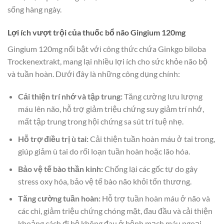
sống hàng ngày.
Lợi ích vượt trội của thuốc bổ não Gingium 120mg
Gingium 120mg nổi bật với công thức chứa Ginkgo biloba
Trockenextrakt, mang lại nhiều lợi ích cho sức khỏe não bộ
và tuần hoàn. Dưới đây là những công dụng chính:
Cải thiện trí nhớ và tập trung:
Tăng cường lưu lượng
máu lên não, hỗ trợ giảm triệu chứng suy giảm trí nhớ,
mất tập trung trong hội chứng sa sút trí tuệ nhẹ.
Hỗ trợ điều trị ù tai:
Cải thiện tuần hoàn máu ở tai trong,
giúp giảm ù tai do rối loạn tuần hoàn hoặc lão hóa.
Bảo vệ tế bào thần kinh:
Chống lại các gốc tự do gây
stress oxy hóa, bảo vệ tế bào não khỏi tổn thương.
Tăng cường tuần hoàn:
Hỗ trợ tuần hoàn máu ở não và
các chi, giảm triệu chứng chóng mặt, đau đầu và cải thiện
khoảng cách đi bộ không đau ở bệnh mạch máu ngoại