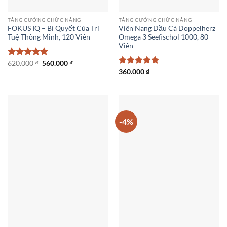
TĂNG CƯỜNG CHỨC NĂNG
TĂNG CƯỜNG CHỨC NĂNG
FOKUS IQ – Bí Quyết Của Trí
Viên Nang Dầu Cá Doppelherz
Tuệ Thông Minh, 120 Viên
Omega 3 Seefischol 1000, 80
Viên
Giá
Giá
Được xếp
620.000
₫
560.000
₫
gốc
hiện
hạng
5
5
Được xếp
360.000
₫
là:
tại
sao
hạng
5
5
620.000 ₫.
là:
sao
560.000 ₫.
-4%