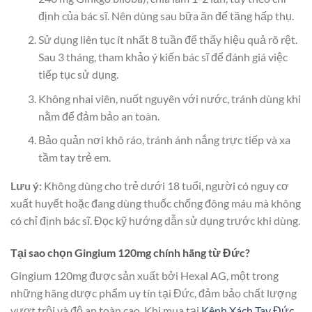
định của bác sĩ. Nên dùng sau bữa ăn để tăng hấp thụ.
Sử dụng liên tục ít nhất 8 tuần để thấy hiệu quả rõ rệt.
Sau 3 tháng, tham khảo ý kiến bác sĩ để đánh giá việc
tiếp tục sử dụng.
Không nhai viên, nuốt nguyên với nước, tránh dùng khi
nằm để đảm bảo an toàn.
Bảo quản nơi khô ráo, tránh ánh nắng trực tiếp và xa
tầm tay trẻ em.
Lưu ý:
Không dùng cho trẻ dưới 18 tuổi, người có nguy cơ
xuất huyết hoặc đang dùng thuốc chống đông máu mà không
có chỉ định bác sĩ. Đọc kỹ hướng dẫn sử dụng trước khi dùng.
Tại sao chọn Gingium 120mg chính hãng từ Đức?
Gingium 120mg được sản xuất bởi Hexal AG, một trong
những hãng dược phẩm uy tín tại Đức, đảm bảo chất lượng
vượt trội và độ an toàn cao. Khi mua tại
Kênh Xách Tay Đức
,