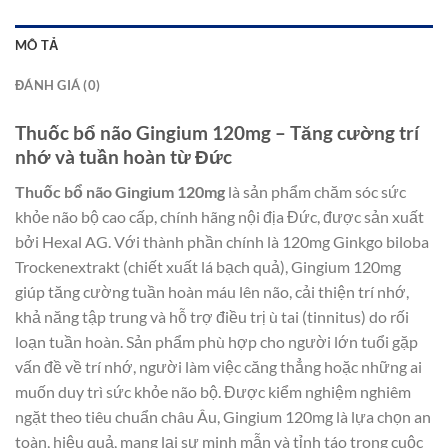
MÔ TẢ
ĐÁNH GIÁ (0)
Thuốc bổ não Gingium 120mg – Tăng cường trí
nhớ và tuần hoàn từ Đức
Thuốc bổ não Gingium 120mg
là sản phẩm chăm sóc sức
khỏe não bộ cao cấp, chính hãng nội địa Đức, được sản xuất
bởi Hexal AG. Với thành phần chính là 120mg Ginkgo biloba
Trockenextrakt (chiết xuất lá bạch quả), Gingium 120mg
giúp tăng cường tuần hoàn máu lên não, cải thiện trí nhớ,
khả năng tập trung và hỗ trợ điều trị ù tai (tinnitus) do rối
loạn tuần hoàn. Sản phẩm phù hợp cho người lớn tuổi gặp
vấn đề về trí nhớ, người làm việc căng thẳng hoặc những ai
muốn duy trì sức khỏe não bộ. Được kiểm nghiệm nghiêm
ngặt theo tiêu chuẩn châu Âu, Gingium 120mg là lựa chọn an
toàn, hiệu quả, mang lại sự minh mẫn và tỉnh táo trong cuộc