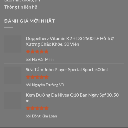
Thông tin liên hệ
ĐÁNH GIÁ MỚI NHẤT
Doppelherz Vitamin K2 + D3 2500 I.E Hỗ Trợ
Xương Chắc Khỏe, 30 Viên
Được xếp
bởi Hà Văn Minh
hạng
5
5
sao
Sữa Tắm John Player Special Sport, 500ml
Được xếp
bởi Nguyễn Trường Vũ
hạng
5
5
sao
Kem Dưỡng Da Nivea Q10 Ban Ngày Spf 30, 50
ml
Được xếp
bởi Đồng Kim Loan
hạng
5
5
sao