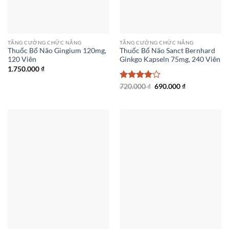
TĂNG CƯỜNG CHỨC NĂNG
TĂNG CƯỜNG CHỨC NĂNG
Thuốc Bổ Não Gingium 120mg,
Thuốc Bổ Não Sanct Bernhard
120 Viên
Ginkgo Kapseln 75mg, 240 Viên
1.750.000
₫
Giá
Giá
Được
720.000
₫
690.000
₫
gốc
hiện
xếp hạng
là:
tại
4
5 sao
720.000 ₫.
là:
690.000 ₫.