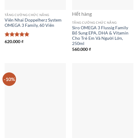
Hết hàng
TĂNG CƯỜNG CHỨC NĂNG
Viên Nhai Doppelherz System
TĂNG CƯỜNG CHỨC NĂNG
OMEGA 3 Family, 60 Viên
Siro OMEGA 3 Flussig Family
Bổ Sung EPA, DHA & Vitamin
Cho Trẻ Em Và Người Lớn,
Được xếp
620.000
₫
250ml
hạng
5
5
560.000
₫
sao
-10%