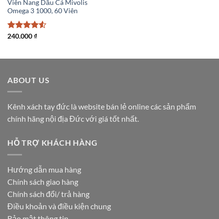
Viên Nang Dầu Cá Mivolis
Omega 3 1000, 60 Viên
Được xếp
240.000
₫
hạng
4.5
5 sao
ABOUT US
Kênh xách tay đức là website bán lẻ online các sản phẩm
chính hãng nội địa Đức với giá tốt nhất.
HỖ TRỢ KHÁCH HÀNG
Hướng dẫn mua hàng
Chính sách giao hàng
Chính sách đổi/ trả hàng
Điều khoản và điều kiện chung
Bảo mật thông tin