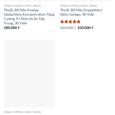
TĂNG CƯỜNG CHỨC NĂNG
TĂNG CƯỜNG CHỨC NĂNG
Thuốc Bổ Não Kneipp
Thuốc Bổ Não Doppelherz
Gedachtnis Konzentration Tăng
Aktiv Ginkgo, 40 Viên
Cường Trí Nhớ Và Sự Tập
Trung, 30 Viên
Giá
Giá
280.000
₫
Được xếp
260.000
₫
250.000
₫
gốc
hiện
hạng
5
5
là:
tại
sao
260.000 ₫.
là:
250.000 ₫.
TĂNG CƯỜNG CHỨC NĂNG